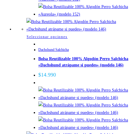
la
página
de
producto
Este
Seleccionar opciones
producto
Dachshund Salchicha
tiene
Bolsa Reutilizable 100% Algodón Perro Salchicha
múltiples
«Dachshund atrápame si puedes» (modelo 146)
variantes.
Las
$
14.990
opciones
se
pueden
elegir
en
la
página
de