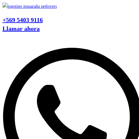
Ir
al
+569 5403 9116
contenido
Llamar ahora