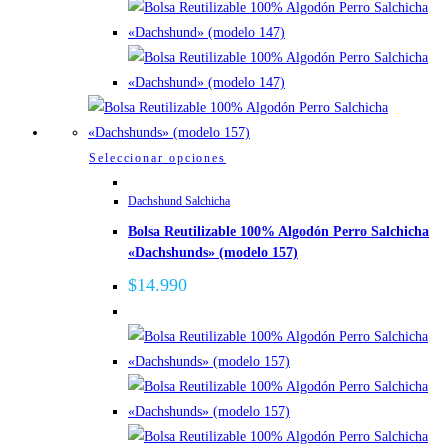
elegir
en
la
página
de
producto
Este
Seleccionar opciones
producto
Dachshund Salchicha
tiene
Bolsa Reutilizable 100% Algodón Perro Salchicha
múltiples
«Dachshunds» (modelo 157)
variantes.
Las
$
14.990
opciones
se
pueden
elegir
en
la