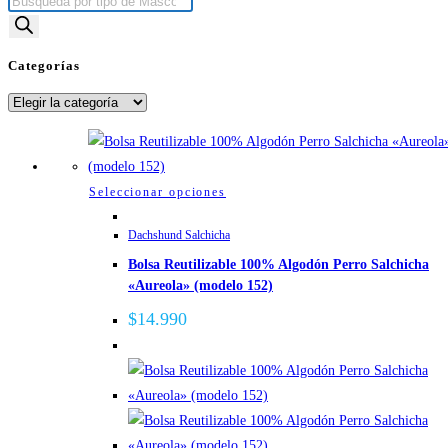
Búsqueda
de
productos
Categorías
Categorías
Este
Seleccionar opciones
producto
Dachshund Salchicha
tiene
Bolsa Reutilizable 100% Algodón Perro Salchicha
múltiples
«Aureola» (modelo 152)
variantes.
Las
$
14.990
opciones
se
pueden
elegir
en