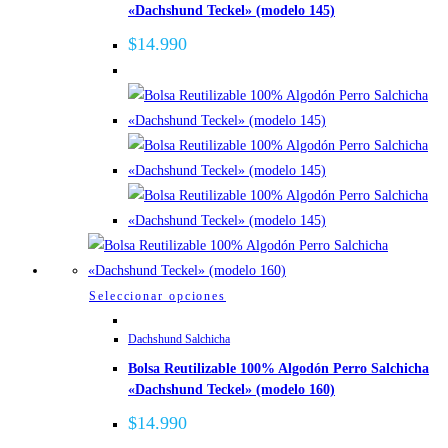
«Dachshund Teckel» (modelo 145)
variantes.
Las
$
14.990
opciones
se
pueden
elegir
en
la
página
de
producto
Este
Seleccionar opciones
producto
Dachshund Salchicha
tiene
Bolsa Reutilizable 100% Algodón Perro Salchicha
múltiples
«Dachshund Teckel» (modelo 160)
variantes.
Las
$
14.990
opciones