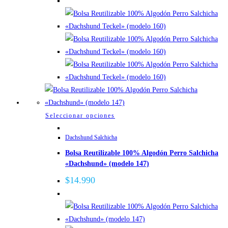
se
pueden
elegir
en
la
página
de
producto
Este
Seleccionar opciones
producto
Dachshund Salchicha
tiene
Bolsa Reutilizable 100% Algodón Perro Salchicha
múltiples
«Dachshund» (modelo 147)
variantes.
Las
$
14.990
opciones
se
pueden