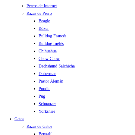
Perros de Internet
Razas de Perro
Beagle
Bóxer
Bulldog Francés
Bulldog Inglés
Chihuahua
Chow Chow
Dachshund Salchicha
Doberman
Pastor Alemán
Poodle
Pug
Schnauzer
Yorkshire
Gatos
Razas de Gatos
Bengalí