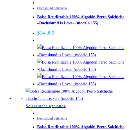
producto
Dachshund Salchicha
tiene
Bolsa Reutilizable 100% Algodón Perro Salchicha
múltiples
«Dachshund is Love» (modelo 155)
variantes.
Las
$
14.990
opciones
se
pueden
elegir
en
la
página
de
producto
Este
Seleccionar opciones
producto
Dachshund Salchicha
tiene
Bolsa Reutilizable 100% Algodón Perro Salchicha
múltiples