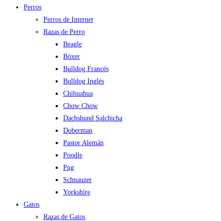
Perros
Perros de Internet
Razas de Perro
Beagle
Bóxer
Bulldog Francés
Bulldog Inglés
Chihuahua
Chow Chow
Dachshund Salchicha
Doberman
Pastor Alemán
Poodle
Pug
Schnauzer
Yorkshire
Gatos
Razas de Gatos