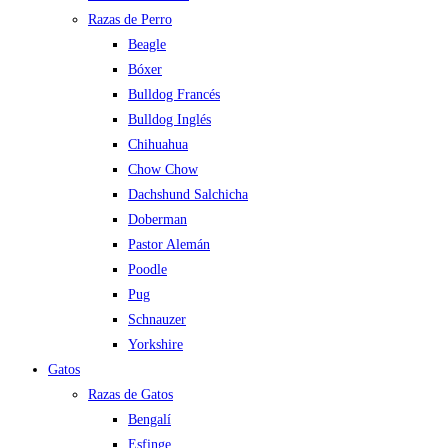
Razas de Perro
Beagle
Bóxer
Bulldog Francés
Bulldog Inglés
Chihuahua
Chow Chow
Dachshund Salchicha
Doberman
Pastor Alemán
Poodle
Pug
Schnauzer
Yorkshire
Gatos
Razas de Gatos
Bengalí
Esfinge