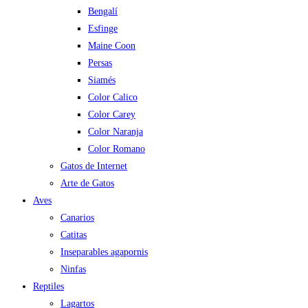
Bengalí
Esfinge
Maine Coon
Persas
Siamés
Color Calico
Color Carey
Color Naranja
Color Romano
Gatos de Internet
Arte de Gatos
Aves
Canarios
Catitas
Inseparables agapornis
Ninfas
Reptiles
Lagartos