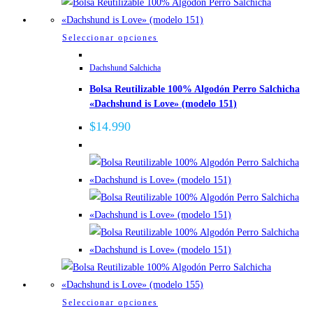
producto
Este
Seleccionar opciones
producto
Dachshund Salchicha
tiene
Bolsa Reutilizable 100% Algodón Perro Salchicha
múltiples
«Dachshund is Love» (modelo 151)
variantes.
Las
$
14.990
opciones
se
pueden
elegir
en
la
página
de
producto
Este
Seleccionar opciones