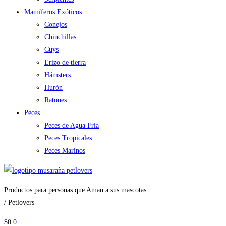
Mamíferos Exóticos
Conejos
Chinchillas
Cuys
Erizo de tierra
Hámsters
Hurón
Ratones
Peces
Peces de Agua Fría
Peces Tropicales
Peces Marinos
Productos para personas que Aman a sus mascotas
/ Petlovers
$
0
0