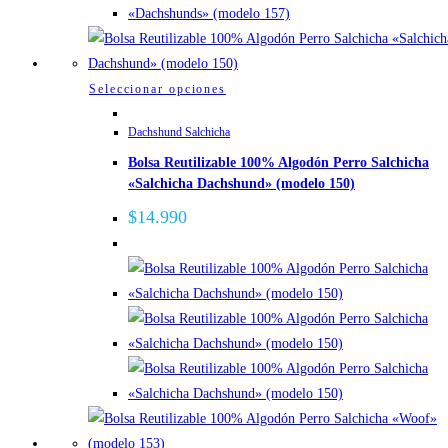
página
de
producto
Este
Seleccionar opciones
producto
Dachshund Salchicha
tiene
Bolsa Reutilizable 100% Algodón Perro Salchicha
múltiples
«Salchicha Dachshund» (modelo 150)
variantes.
Las
$
14.990
opciones
se
pueden
elegir
en
la
página
de
producto