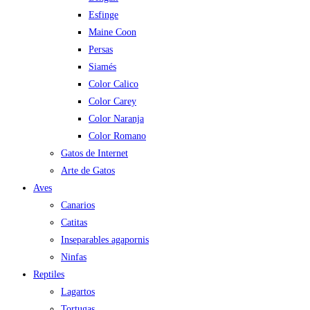
Esfinge
Maine Coon
Persas
Siamés
Color Calico
Color Carey
Color Naranja
Color Romano
Gatos de Internet
Arte de Gatos
Aves
Canarios
Catitas
Inseparables agapornis
Ninfas
Reptiles
Lagartos
Tortugas