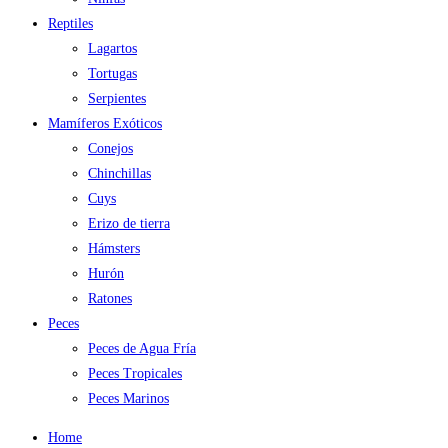
Reptiles
Lagartos
Tortugas
Serpientes
Mamíferos Exóticos
Conejos
Chinchillas
Cuys
Erizo de tierra
Hámsters
Hurón
Ratones
Peces
Peces de Agua Fría
Peces Tropicales
Peces Marinos
Home