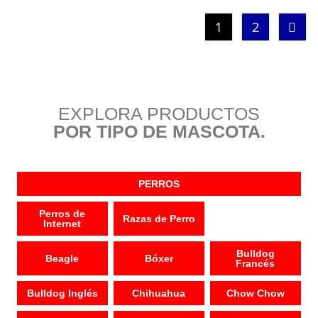
1
2
EXPLORA PRODUCTOS
POR TIPO DE MASCOTA.
PERROS
Perros de
Razas de Perro
Internet
Bulldog
Beagle
Bóxer
Francés
Bulldog Inglés
Chihuahua
Chow Chow