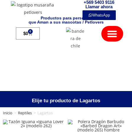
+569 5403 9116
Llamar ahora
WhatsApp
Productos para personas
que Aman a sus mascotas / Petlovers
Mamíferos Exóticos
0
$
0
Elije tu producto de Lagartos
Inicio
>
Reptiles
>
Lagartos