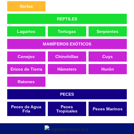
Ninfas
REPTILES
Lagartos
Tortugas
Serpientes
MAMÍFEROS EXÓTICOS
Conejos
Chinchillas
Cuys
Erizos de Tierra
Hámsters
Hurón
Ratones
PECES
Peces de Agua
Peces
Peces Marinos
Fría
Tropicales