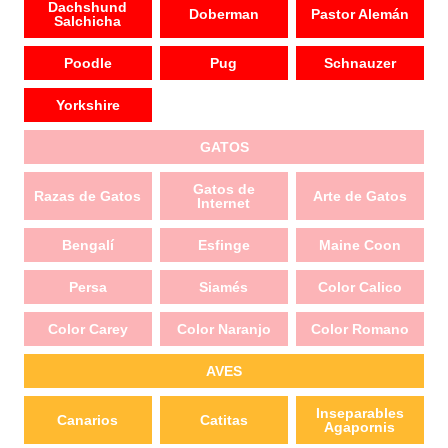
Dachshund
Doberman
Pastor Alemán
Salchicha
Poodle
Pug
Schnauzer
Yorkshire
GATOS
Gatos de
Razas de Gatos
Arte de Gatos
Internet
Bengalí
Esfinge
Maine Coon
Persa
Siamés
Color Calico
Color Carey
Color Naranjo
Color Romano
AVES
Inseparables
Canarios
Catitas
Agapornis