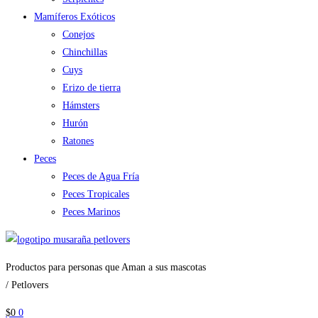
Mamíferos Exóticos
Conejos
Chinchillas
Cuys
Erizo de tierra
Hámsters
Hurón
Ratones
Peces
Peces de Agua Fría
Peces Tropicales
Peces Marinos
Productos para personas que Aman a sus mascotas
/ Petlovers
$
0
0