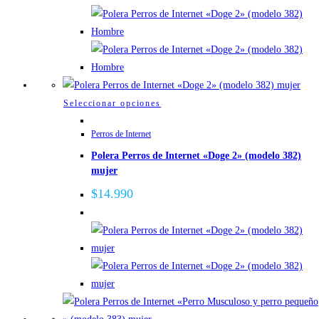
se
pueden
elegir
en
la
página
Este
Seleccionar opciones
de
producto
Perros de Internet
producto
tiene
Polera Perros de Internet «Doge 2» (modelo 382)
múltiples
mujer
variantes.
Las
$
14.990
opciones
se
pueden
elegir
en
la
página