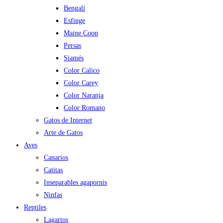
Bengalí
Esfinge
Maine Coon
Persas
Siamés
Color Calico
Color Carey
Color Naranja
Color Romano
Gatos de Internet
Arte de Gatos
Aves
Canarios
Catitas
Inseparables agapornis
Ninfas
Reptiles
Lagartos