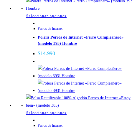
Este
Seleccionar opciones
producto
Perros de Internet
tiene
Polera Perros de Internet «Perro Cumpleañero»
múltiples
(modelo 393) Hombre
variantes.
Las
$
14.990
opciones
se
pueden
elegir
en
la
página
de
Este
Seleccionar opciones
producto
producto
Perros de Internet
tiene