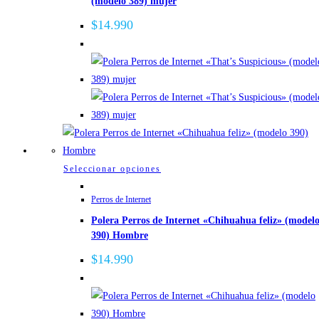
(modelo 389) mujer
variantes.
Las
$
14.990
opciones
se
pueden
elegir
en
la
página
de
Este
Seleccionar opciones
producto
producto
Perros de Internet
tiene
Polera Perros de Internet «Chihuahua feliz» (model
múltiples
390) Hombre
variantes.
Las
$
14.990
opciones
se
pueden