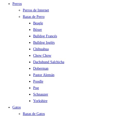
Perros
Perros de Internet
Razas de Perro
Beagle
Bóxer
Bulldog Francés
Bulldog Inglés
Chihuahua
Chow Chow
Dachshund Salchicha
Doberman
Pastor Alemán
Poodle
Pug
Schnauzer
Yorkshire
Gatos
Razas de Gatos