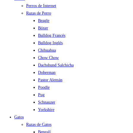
Perros de Internet
Razas de Perro
Beagle
Bóxer
Bulldog Francés
Bulldog Inglés
Chihuahua
Chow Chow
Dachshund Salchicha
Doberman
Pastor Alemán
Poodle
Pug
Schnauzer
Yorkshire
Gatos
Razas de Gatos
Bengalí