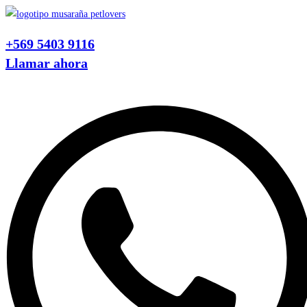
Ir
al
+569 5403 9116
contenido
Llamar ahora