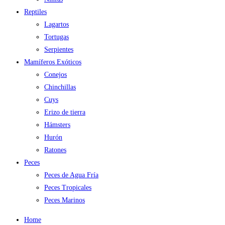
Reptiles
Lagartos
Tortugas
Serpientes
Mamíferos Exóticos
Conejos
Chinchillas
Cuys
Erizo de tierra
Hámsters
Hurón
Ratones
Peces
Peces de Agua Fría
Peces Tropicales
Peces Marinos
Home