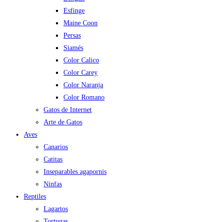
Esfinge
Maine Coon
Persas
Siamés
Color Calico
Color Carey
Color Naranja
Color Romano
Gatos de Internet
Arte de Gatos
Aves
Canarios
Catitas
Inseparables agapornis
Ninfas
Reptiles
Lagartos
Tortugas