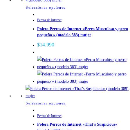
de
Este
Seleccionar opciones
producto
producto
Perros de Internet
tiene
Polera Perros de Internet «Perro Musculoso y perro
múltiples
pequeño » (modelo 383) mujer
variantes.
Las
$
14.990
opciones
se
pueden
elegir
en
la
página
de
Este
Seleccionar opciones
producto
producto
Perros de Internet
tiene
Polera Perros de Internet «That’s Suspicious»
múltiples