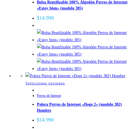
Bolsa Reutilizable 100% Algodón Perros de Internet
múltiples
«Estoy bien» (modelo 385)
variantes.
Las
$
14.990
opciones
se
pueden
elegir
en
la
página
de
producto
Este
Seleccionar opciones
producto
Perros de Internet
tiene
Polera Perros de Internet «Doge 2» (modelo 382)
múltiples
Hombre
variantes.
Las
$
14.990
opciones