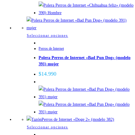
elegir
en
la
página
de
Este
Seleccionar opciones
producto
producto
Perros de Internet
tiene
Polera Perros de Internet «Bad Pun Dog» (modelo
múltiples
391) mujer
variantes.
Las
$
14.990
opciones
se
pueden
elegir
en
la
página
Este
Seleccionar opciones
de
producto