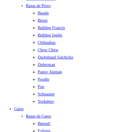
Razas de Perro
Beagle
Bóxer
Bulldog Francés
Bulldog Inglés
Chihuahua
Chow Chow
Dachshund Salchicha
Doberman
Pastor Alemán
Poodle
Pug
Schnauzer
Yorkshire
Gatos
Razas de Gatos
Bengalí
Esfinge