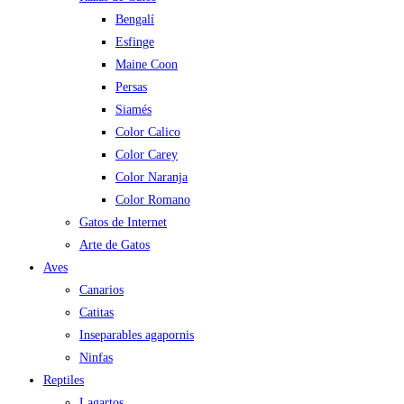
Bengalí
Esfinge
Maine Coon
Persas
Siamés
Color Calico
Color Carey
Color Naranja
Color Romano
Gatos de Internet
Arte de Gatos
Aves
Canarios
Catitas
Inseparables agapornis
Ninfas
Reptiles
Lagartos