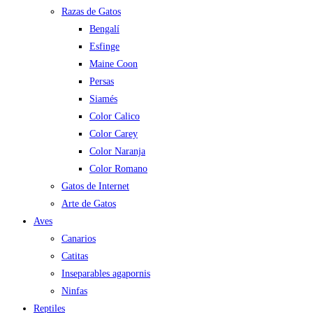
Razas de Gatos
Bengalí
Esfinge
Maine Coon
Persas
Siamés
Color Calico
Color Carey
Color Naranja
Color Romano
Gatos de Internet
Arte de Gatos
Aves
Canarios
Catitas
Inseparables agapornis
Ninfas
Reptiles