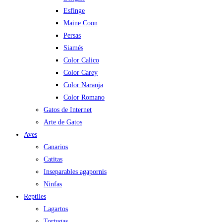
Esfinge
Maine Coon
Persas
Siamés
Color Calico
Color Carey
Color Naranja
Color Romano
Gatos de Internet
Arte de Gatos
Aves
Canarios
Catitas
Inseparables agapornis
Ninfas
Reptiles
Lagartos
Tortugas