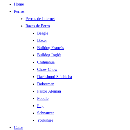
Home
Perros
Perros de Internet
Razas de Perro
Beagle
Bóxer
Bulldog Francés
Bulldog Inglés
Chihuahua
Chow Chow
Dachshund Salchicha
Doberman
Pastor Alemán
Poodle
Pug
Schnauzer
Yorkshire
Gatos