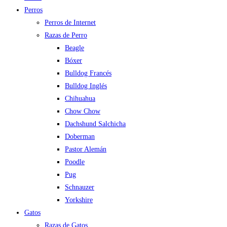
Perros
Perros de Internet
Razas de Perro
Beagle
Bóxer
Bulldog Francés
Bulldog Inglés
Chihuahua
Chow Chow
Dachshund Salchicha
Doberman
Pastor Alemán
Poodle
Pug
Schnauzer
Yorkshire
Gatos
Razas de Gatos