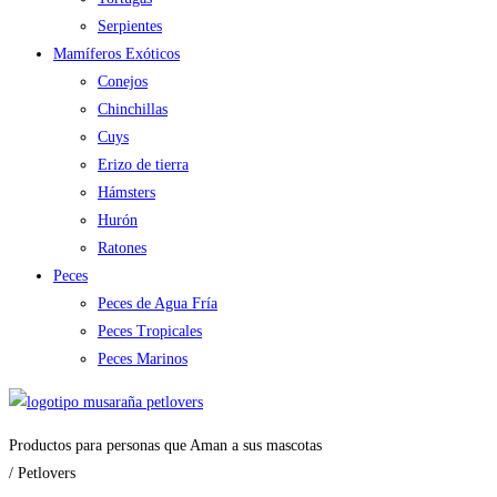
Serpientes
Mamíferos Exóticos
Conejos
Chinchillas
Cuys
Erizo de tierra
Hámsters
Hurón
Ratones
Peces
Peces de Agua Fría
Peces Tropicales
Peces Marinos
Productos para personas que Aman a sus mascotas
/ Petlovers