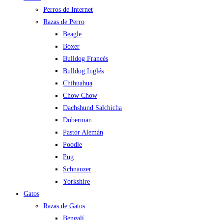
Perros de Internet
Razas de Perro
Beagle
Bóxer
Bulldog Francés
Bulldog Inglés
Chihuahua
Chow Chow
Dachshund Salchicha
Doberman
Pastor Alemán
Poodle
Pug
Schnauzer
Yorkshire
Gatos
Razas de Gatos
Bengalí