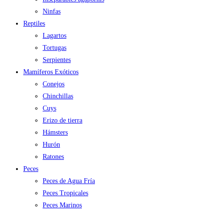
Ninfas
Reptiles
Lagartos
Tortugas
Serpientes
Mamíferos Exóticos
Conejos
Chinchillas
Cuys
Erizo de tierra
Hámsters
Hurón
Ratones
Peces
Peces de Agua Fría
Peces Tropicales
Peces Marinos