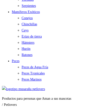
Serpientes
Mamíferos Exóticos
Conejos
Chinchillas
Cuys
Erizo de tierra
Hámsters
Hurón
Ratones
Peces
Peces de Agua Fría
Peces Tropicales
Peces Marinos
Productos para personas que Aman a sus mascotas
/ Petlovers