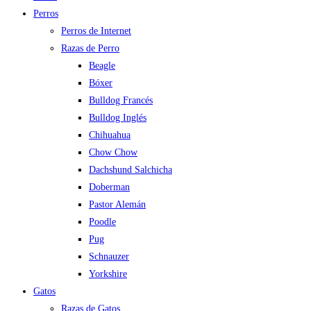
Perros
Perros de Internet
Razas de Perro
Beagle
Bóxer
Bulldog Francés
Bulldog Inglés
Chihuahua
Chow Chow
Dachshund Salchicha
Doberman
Pastor Alemán
Poodle
Pug
Schnauzer
Yorkshire
Gatos
Razas de Gatos