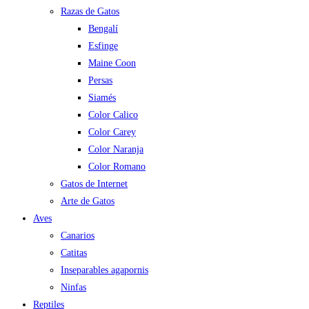
Razas de Gatos
Bengalí
Esfinge
Maine Coon
Persas
Siamés
Color Calico
Color Carey
Color Naranja
Color Romano
Gatos de Internet
Arte de Gatos
Aves
Canarios
Catitas
Inseparables agapornis
Ninfas
Reptiles