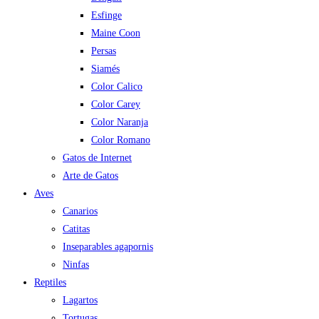
Esfinge
Maine Coon
Persas
Siamés
Color Calico
Color Carey
Color Naranja
Color Romano
Gatos de Internet
Arte de Gatos
Aves
Canarios
Catitas
Inseparables agapornis
Ninfas
Reptiles
Lagartos
Tortugas