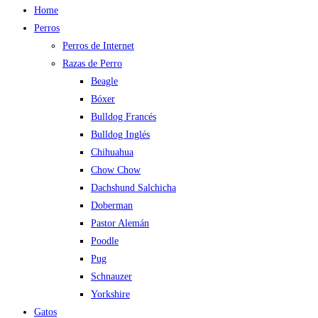
Home
Perros
Perros de Internet
Razas de Perro
Beagle
Bóxer
Bulldog Francés
Bulldog Inglés
Chihuahua
Chow Chow
Dachshund Salchicha
Doberman
Pastor Alemán
Poodle
Pug
Schnauzer
Yorkshire
Gatos