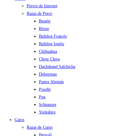
Perros de Internet
Razas de Perro
Beagle
Bóxer
Bulldog Francés
Bulldog Inglés
Chihuahua
Chow Chow
Dachshund Salchicha
Doberman
Pastor Alemán
Poodle
Pug
Schnauzer
Yorkshire
Gatos
Razas de Gatos
Bengalí