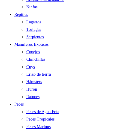
Ninfas
Reptiles
Lagartos
Tortugas
Serpientes
Mamíferos Exóticos
Conejos
Chinchillas
Cuys
Erizo de tierra
Hámsters
Hurón
Ratones
Peces
Peces de Agua Fría
Peces Tropicales
Peces Marinos