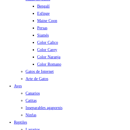
Bengalí
Esfinge
Maine Coon
Persas
Siamés
Color Calico
Color Carey
Color Naranja
Color Romano
Gatos de Internet
Arte de Gatos
Aves
Canarios
Catitas
Inseparables agapornis
Ninfas
Reptiles
Lagartos