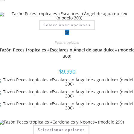
Este
Seleccionar opciones
producto
tiene
múltiples
variantes.
Peces Tropicales
Las
opciones
Tazón Peces tropicales «Escalares o Ángel de agua dulce» (model
se
pueden
300)
elegir
en
la
$
9.990
página
de
producto
Este
Seleccionar opciones
producto