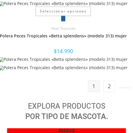
Este
Seleccionar opciones
producto
tiene
múltiples
variantes.
Peces Tropicales
Las
opciones
Polera Peces Tropicales «Betta splendens» (modelo 313) mujer
se
pueden
elegir
en
$
14.990
la
página
de
producto
1
2
EXPLORA PRODUCTOS
POR TIPO DE MASCOTA.
PERROS