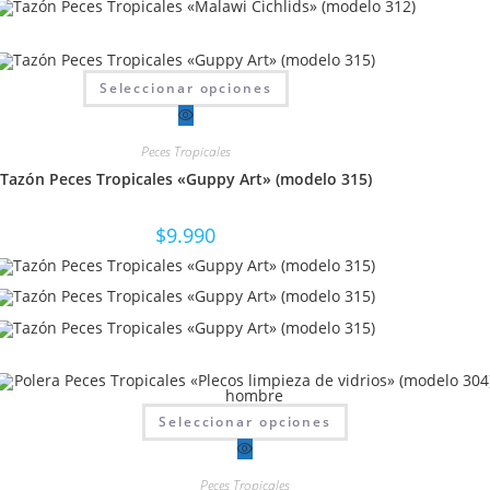
Este
Seleccionar opciones
producto
tiene
múltiples
variantes.
Peces Tropicales
Las
opciones
Tazón Peces Tropicales «Guppy Art» (modelo 315)
se
pueden
elegir
en
$
9.990
la
página
de
producto
Este
Seleccionar opciones
producto
tiene
múltiples
variantes.
Peces Tropicales
Las