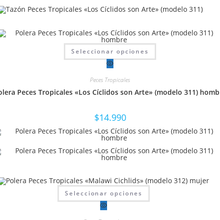
Este
Seleccionar opciones
producto
tiene
múltiples
variantes.
Peces Tropicales
Las
opciones
olera Peces Tropicales «Los Cíclidos son Arte» (modelo 311) homb
se
pueden
elegir
en
$
14.990
la
página
de
producto
Este
Seleccionar opciones
producto
tiene
múltiples
variantes.