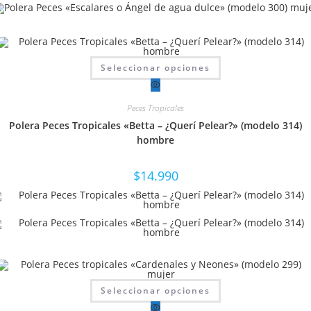
producto
Este
Seleccionar opciones
producto
tiene
múltiples
variantes.
Peces Tropicales
Las
opciones
Polera Peces Tropicales «Betta – ¿Querí Pelear?» (modelo 314)
se
pueden
hombre
elegir
en
la
$
14.990
página
de
producto
Este
Seleccionar opciones
producto
tiene