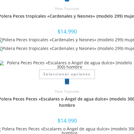
múltiples
variantes.
Peces Tropicales
Las
opciones
Polera Peces tropicales «Cardenales y Neones» (modelo 299) muje
se
pueden
elegir
en
$
14.990
la
página
de
producto
Este
Seleccionar opciones
producto
tiene
múltiples
variantes.
Peces Tropicales
Las
opciones
Polera Peces Peces «Escalares o Ángel de agua dulce» (modelo 300
se
pueden
hombre
elegir
en
la
$
14.990
página
de
producto