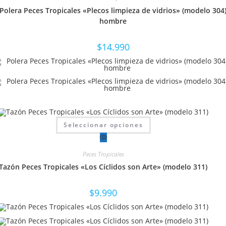
opciones
Polera Peces Tropicales «Plecos limpieza de vidrios» (modelo 304
se
pueden
hombre
elegir
en
la
$
14.990
página
de
producto
Este
Seleccionar opciones
producto
tiene
múltiples
variantes.
Peces Tropicales
Las
opciones
Tazón Peces Tropicales «Los Cíclidos son Arte» (modelo 311)
se
pueden
elegir
en
$
9.990
la
página
de
producto