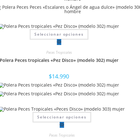
Este
Seleccionar opciones
producto
tiene
múltiples
variantes.
Peces Tropicales
Las
opciones
Polera Peces tropicales «Pez Disco» (modelo 302) mujer
se
pueden
elegir
en
$
14.990
la
página
de
producto
Este
Seleccionar opciones
producto
tiene
múltiples
variantes.
Peces Tropicales
Las
opciones