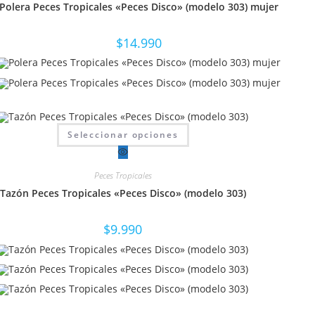
Polera Peces Tropicales «Peces Disco» (modelo 303) mujer
se
pueden
elegir
en
$
14.990
la
página
de
producto
Este
Seleccionar opciones
producto
tiene
múltiples
variantes.
Peces Tropicales
Las
opciones
Tazón Peces Tropicales «Peces Disco» (modelo 303)
se
pueden
elegir
en
$
9.990
la
página
de
producto