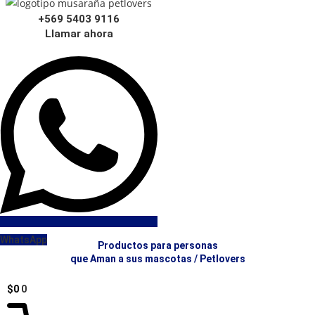
Ir
+569 5403 9116
al
Llamar ahora
contenido
WhatsApp
Productos para personas
que Aman a sus mascotas / Petlovers
$
0
0