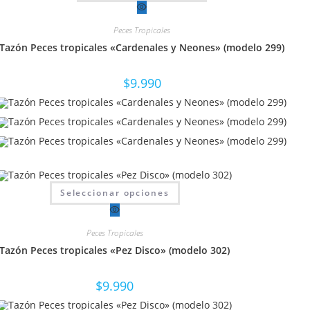
tiene
múltiples
variantes.
Peces Tropicales
Las
opciones
Tazón Peces tropicales «Cardenales y Neones» (modelo 299)
se
pueden
elegir
en
$
9.990
la
página
de
producto
Este
Seleccionar opciones
producto
tiene
múltiples
variantes.
Peces Tropicales
Las
opciones
Tazón Peces tropicales «Pez Disco» (modelo 302)
se
pueden
elegir
en
$
9.990
la
página