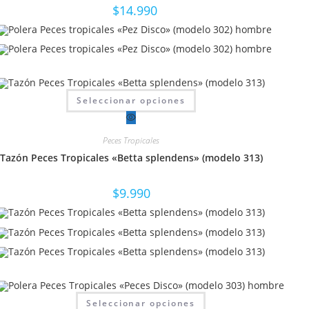
en
$
14.990
la
página
de
producto
Este
Seleccionar opciones
producto
tiene
múltiples
variantes.
Peces Tropicales
Las
opciones
Tazón Peces Tropicales «Betta splendens» (modelo 313)
se
pueden
elegir
en
$
9.990
la
página
de
producto
Este
Seleccionar opciones
producto