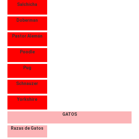
Salchicha
Doberman
Pastor Alemán
Poodle
Pug
Schnauzer
Yorkshire
GATOS
Razas de Gatos