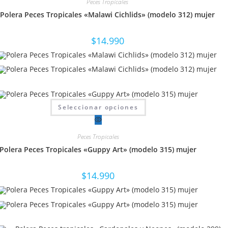
Peces Tropicales
Las
opciones
Polera Peces Tropicales «Malawi Cichlids» (modelo 312) mujer
se
pueden
elegir
en
$
14.990
la
página
de
producto
Este
Seleccionar opciones
producto
tiene
múltiples
variantes.
Peces Tropicales
Las
opciones
Polera Peces Tropicales «Guppy Art» (modelo 315) mujer
se
pueden
elegir
en
$
14.990
la
página
de
producto