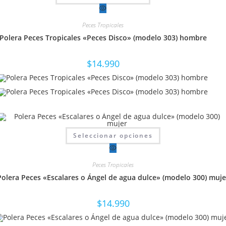
tiene
múltiples
variantes.
Peces Tropicales
Las
opciones
Polera Peces Tropicales «Peces Disco» (modelo 303) hombre
se
pueden
elegir
en
$
14.990
la
página
de
producto
Este
Seleccionar opciones
producto
tiene
múltiples
variantes.
Peces Tropicales
Las
opciones
Polera Peces «Escalares o Ángel de agua dulce» (modelo 300) muje
se
pueden
elegir
en
$
14.990
la
página
de