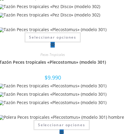
de
producto
Este
Seleccionar opciones
producto
tiene
múltiples
variantes.
Peces Tropicales
Las
opciones
Tazón Peces tropicales «Plecostomus» (modelo 301)
se
pueden
elegir
en
$
9.990
la
página
de
producto
Este
Seleccionar opciones
producto
tiene