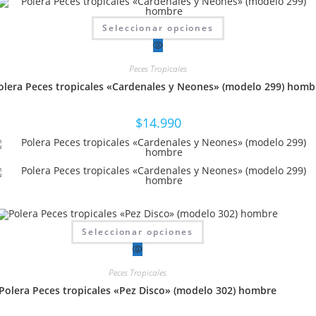
Este
Seleccionar opciones
producto
tiene
múltiples
variantes.
Peces Tropicales
Las
opciones
olera Peces tropicales «Cardenales y Neones» (modelo 299) homb
se
pueden
elegir
en
$
14.990
la
página
de
producto
Este
Seleccionar opciones
producto
tiene
múltiples
variantes.
Peces Tropicales
Las
opciones
Polera Peces tropicales «Pez Disco» (modelo 302) hombre
se
pueden
elegir