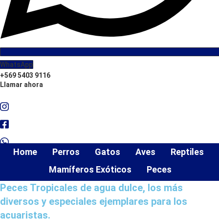
WhatsApp
+569 5403 9116
Llamar ahora
Home
Perros
Gatos
Aves
Reptiles
Mamíferos Exóticos
Peces
Peces Tropicales de agua dulce, los más
diversos y especiales ejemplares para los
acuaristas.