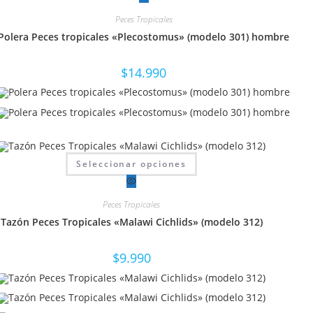
múltiples
variantes.
Peces Tropicales
Las
opciones
Polera Peces tropicales «Plecostomus» (modelo 301) hombre
se
pueden
elegir
en
$
14.990
la
página
de
producto
Este
Seleccionar opciones
producto
tiene
múltiples
variantes.
Peces Tropicales
Las
opciones
Tazón Peces Tropicales «Malawi Cichlids» (modelo 312)
se
pueden
elegir
en
$
9.990
la
página
de
producto