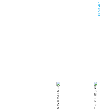
.
R
9
P
9
O
0
C
P
I
C
O
I
N
O
E
N
S
E
S