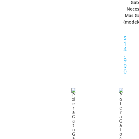
Gat
I
O
Neces
Más G
O
P
(model
N
C
$
1
A
I
4
.
R
O
9
9
O
N
0
P
E
C
S
I
O
N