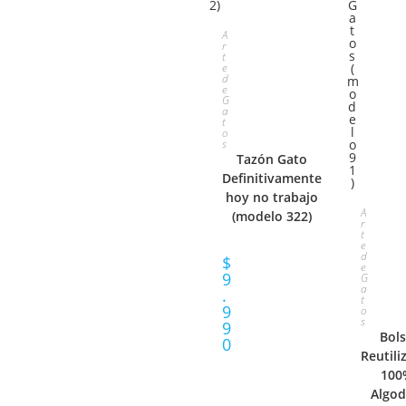
S
A
r
t
E
e
d
e
G
L
a
t
o
E
s
Tazón Gato
C
Definitivamente
hoy no trabajo
S
C
A
(modelo 322)
r
t
E
e
I
d
$
e
9
G
L
O
a
.
t
9
o
E
N
s
9
Bol
0
C
Reutili
A
100
C
R
Algo