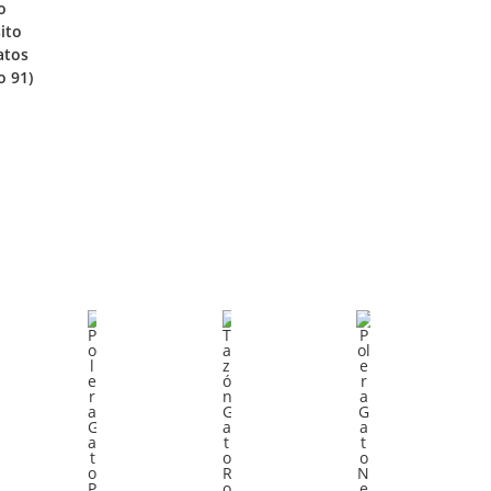
o
C
O
ito
C
I
atos
N
o 91)
I
O
E
O
N
S
N
E
E
S
S