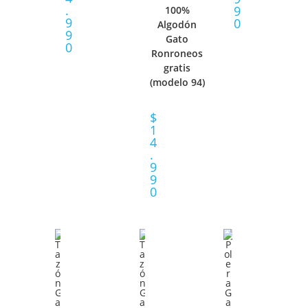
A
.
9
100%
R
9
C
0
Algodón
9
R
Gato
O
0
I
Ronroneos
O
gratis
P
O
(modelo 94)
P
C
N
$
C
I
1
A
4
I
O
.
R
9
O
9
N
O
0
N
E
P
E
S
C
S
I
O