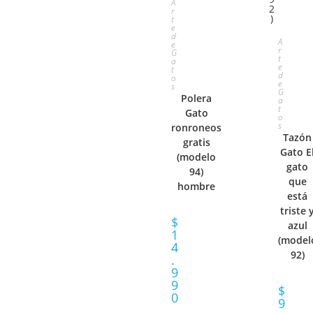
A
r
t
E
e
d
S
A
e
r
G
L
t
a
E
e
t
d
o
E
e
s
G
L
Polera
a
t
C
Gato
o
E
s
ronroneos
Tazón
C
gratis
C
Gato E
(modelo
I
gato
94)
C
que
hombre
O
está
I
triste 
$
N
azul
1
O
(model
4
A
92)
.
N
9
R
9
$
A
0
9
O