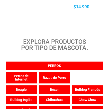
$
14.990
EXPLORA PRODUCTOS
POR TIPO DE MASCOTA.
PERROS
Perros de
Razas de Perro
Internet
Beagle
Bóxer
Bulldog Francés
Bulldog Inglés
Chihuahua
Chow Chow