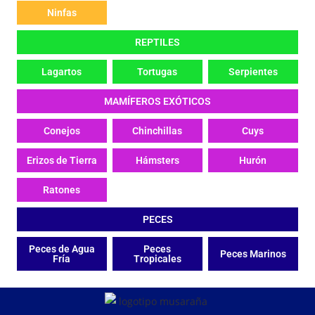
Ninfas
REPTILES
Lagartos
Tortugas
Serpientes
MAMÍFEROS EXÓTICOS
Conejos
Chinchillas
Cuys
Erizos de Tierra
Hámsters
Hurón
Ratones
PECES
Peces de Agua
Peces
Peces Marinos
Fría
Tropicales