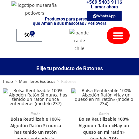
+569 5403 9116
Llamar ahora
WhatsApp
Productos para personas
que Aman a sus mascotas / Petlovers
Mamíferos Exóticos
0
$
0
Elije tu producto de Ratones
Inicio
>
Mamíferos Exóticos
>
Ratones
SELECCIONAR OPCIONES
SELECCIONAR OPCIONES
Ratón
Ratón
Bolsa Reutilizable 100%
Bolsa Reutilizable 100%
Algodón Ratón Si nunca
Algodón Ratón «Hay un
has tenido un ratón
queso en mi ratón»
nunca entenderás
(modelo 234)