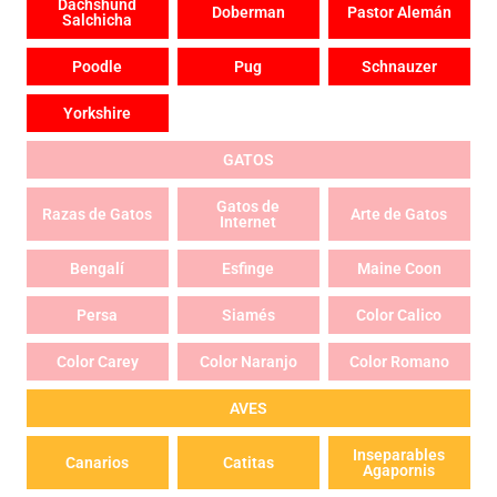
Dachshund
Doberman
Pastor Alemán
Salchicha
Poodle
Pug
Schnauzer
Yorkshire
GATOS
Gatos de
Razas de Gatos
Arte de Gatos
Internet
Bengalí
Esfinge
Maine Coon
Persa
Siamés
Color Calico
Color Carey
Color Naranjo
Color Romano
AVES
Inseparables
Canarios
Catitas
Agapornis