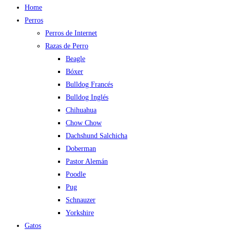
Home
Perros
Perros de Internet
Razas de Perro
Beagle
Bóxer
Bulldog Francés
Bulldog Inglés
Chihuahua
Chow Chow
Dachshund Salchicha
Doberman
Pastor Alemán
Poodle
Pug
Schnauzer
Yorkshire
Gatos