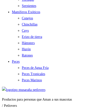
Serpientes
Mamíferos Exóticos
Conejos
Chinchillas
Cuys
Erizo de tierra
Hámsters
Hurón
Ratones
Peces
Peces de Agua Fría
Peces Tropicales
Peces Marinos
Productos para personas que Aman a sus mascotas
/ Petlovers