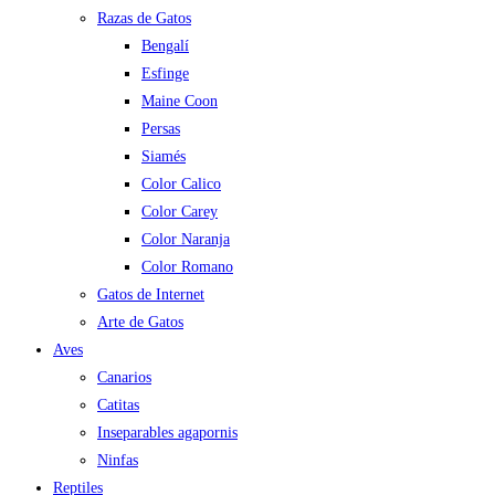
Razas de Gatos
Bengalí
Esfinge
Maine Coon
Persas
Siamés
Color Calico
Color Carey
Color Naranja
Color Romano
Gatos de Internet
Arte de Gatos
Aves
Canarios
Catitas
Inseparables agapornis
Ninfas
Reptiles