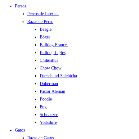
Perros
Perros de Internet
Razas de Perro
Beagle
Bóxer
Bulldog Francés
Bulldog Inglés
Chihuahua
Chow Chow
Dachshund Salchicha
Doberman
Pastor Alemán
Poodle
Pug
Schnauzer
Yorkshire
Gatos
Razas de Gatos