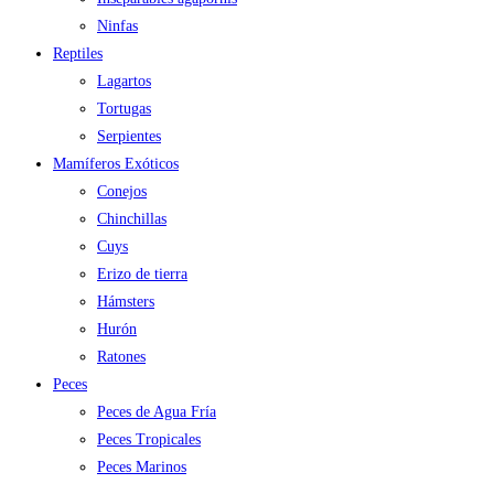
Ninfas
Reptiles
Lagartos
Tortugas
Serpientes
Mamíferos Exóticos
Conejos
Chinchillas
Cuys
Erizo de tierra
Hámsters
Hurón
Ratones
Peces
Peces de Agua Fría
Peces Tropicales
Peces Marinos