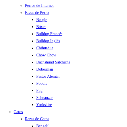
Perros de Internet
Razas de Perro
Beagle
Bóxer
Bulldog Francés
Bulldog Inglés
Chihuahua
Chow Chow
Dachshund Salchicha
Doberman
Pastor Alemán
Poodle
Pug
Schnauzer
Yorkshire
Gatos
Razas de Gatos
Bengalí