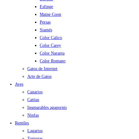
Esfinge
Maine Coon
Persas
Siamés
Color Calico
Color Carey
Color Naranja
Color Romano
Gatos de Internet
Arte de Gatos
Aves
Canarios
Catitas
Inseparables agapornis
Ninfas
Reptiles
Lagartos
Tortugas