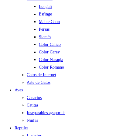
Bengalí
Esfinge
Maine Coon
Persas
Siamés
Color Calico
Color Carey
Color Naranja
Color Romano
Gatos de Internet
Arte de Gatos
Aves
Canarios
Catitas
Inseparables agapornis
Ninfas
Reptiles
Lagartos