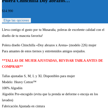
Polera Chinchilla Doy abrazos…
$
14.990
Elige las opciones
Lleva contigo el gusto por tu Musaraña, poleras de excelente calidad con el
diseño de tu mascota favorita!
Polera diseño Chinchilla «Doy abrazos x Arena» (modelo 226) mujer
Para amantes de estos tiernos y entretenidos amigos orejudos.
**TALLAS DE MUJER AJUSTADAS, REVISAR TABLA ANTES DE
COMPRAR**
Tallas ajustadas S, M, L y XL Disponibles para mujer
Modelo: Heavy Cotton™
100% Algodón
Algodón Pre-encogido (evita que la prenda se deforme o encoja en los
lavados)
Fabricación Ajustada en cintura