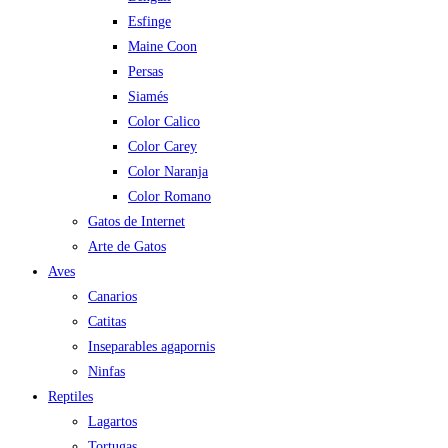
Esfinge
Maine Coon
Persas
Siamés
Color Calico
Color Carey
Color Naranja
Color Romano
Gatos de Internet
Arte de Gatos
Aves
Canarios
Catitas
Inseparables agapornis
Ninfas
Reptiles
Lagartos
Tortugas