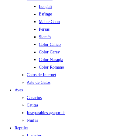
Bengalí
Esfinge
Maine Coon
Persas
Siamés
Color Calico
Color Carey
Color Naranja
Color Romano
Gatos de Internet
Arte de Gatos
Aves
Canarios
Catitas
Inseparables agapornis
Ninfas
Reptiles
Lagartos