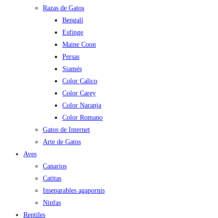
Razas de Gatos
Bengalí
Esfinge
Maine Coon
Persas
Siamés
Color Calico
Color Carey
Color Naranja
Color Romano
Gatos de Internet
Arte de Gatos
Aves
Canarios
Catitas
Inseparables agapornis
Ninfas
Reptiles