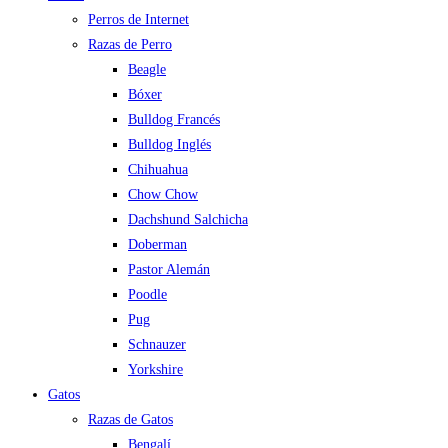
Perros de Internet
Razas de Perro
Beagle
Bóxer
Bulldog Francés
Bulldog Inglés
Chihuahua
Chow Chow
Dachshund Salchicha
Doberman
Pastor Alemán
Poodle
Pug
Schnauzer
Yorkshire
Gatos
Razas de Gatos
Bengalí