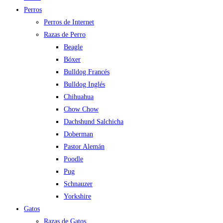
Perros
Perros de Internet
Razas de Perro
Beagle
Bóxer
Bulldog Francés
Bulldog Inglés
Chihuahua
Chow Chow
Dachshund Salchicha
Doberman
Pastor Alemán
Poodle
Pug
Schnauzer
Yorkshire
Gatos
Razas de Gatos