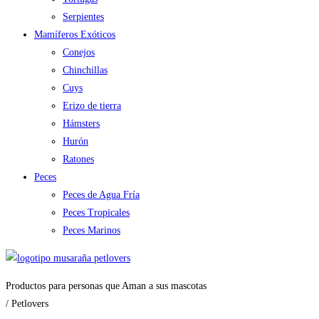
Serpientes
Mamíferos Exóticos
Conejos
Chinchillas
Cuys
Erizo de tierra
Hámsters
Hurón
Ratones
Peces
Peces de Agua Fría
Peces Tropicales
Peces Marinos
Productos para personas que Aman a sus mascotas
/ Petlovers