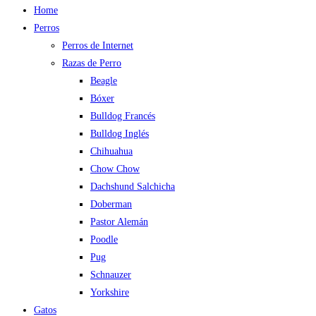
Home
Perros
Perros de Internet
Razas de Perro
Beagle
Bóxer
Bulldog Francés
Bulldog Inglés
Chihuahua
Chow Chow
Dachshund Salchicha
Doberman
Pastor Alemán
Poodle
Pug
Schnauzer
Yorkshire
Gatos