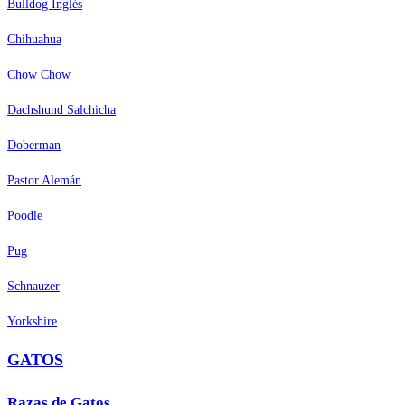
Bulldog Inglés
Chihuahua
Chow Chow
Dachshund Salchicha
Doberman
Pastor Alemán
Poodle
Pug
Schnauzer
Yorkshire
GATOS
Razas de Gatos