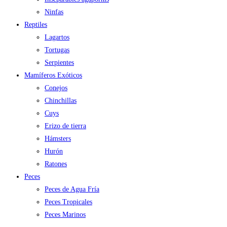
Ninfas
Reptiles
Lagartos
Tortugas
Serpientes
Mamíferos Exóticos
Conejos
Chinchillas
Cuys
Erizo de tierra
Hámsters
Hurón
Ratones
Peces
Peces de Agua Fría
Peces Tropicales
Peces Marinos