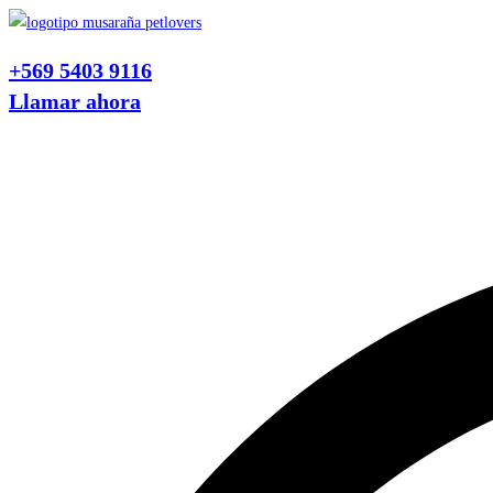
Ir
al
+569 5403 9116
contenido
Llamar ahora