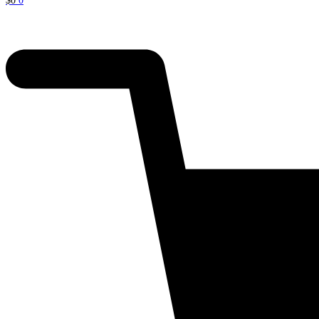
$
0
0