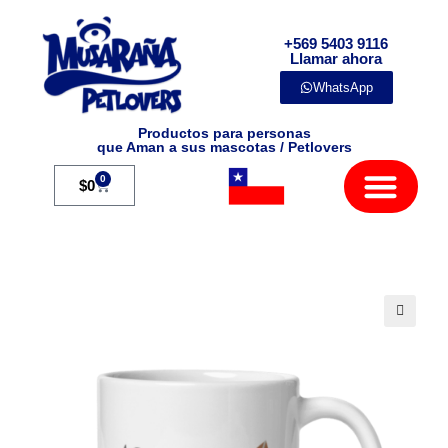
+569 5403 9116
Llamar ahora
WhatsApp
Productos para personas
que Aman a sus mascotas / Petlovers
Mamíferos Exóticos
0
$
0
🔍