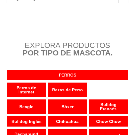
EXPLORA PRODUCTOS
POR TIPO DE MASCOTA.
PERROS
Perros de
Razas de Perro
Internet
Bulldog
Beagle
Bóxer
Francés
Bulldog Inglés
Chihuahua
Chow Chow
Dachshund