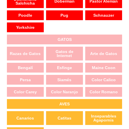
Doberman
Pastor Alemán
Salchicha
Poodle
Pug
Schnauzer
Yorkshire
GATOS
Gatos de
Razas de Gatos
Arte de Gatos
Internet
Bengalí
Esfinge
Maine Coon
Persa
Siamés
Color Calico
Color Carey
Color Naranjo
Color Romano
AVES
Inseparables
Canarios
Catitas
Agapornis