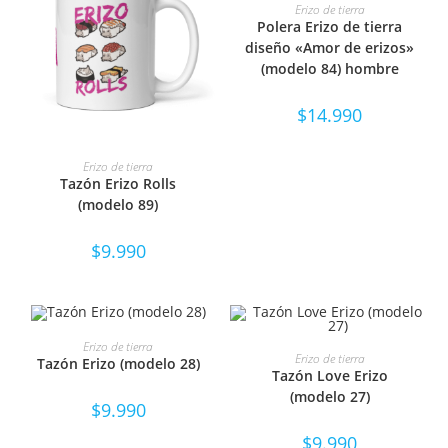
SELECCIONAR OPCIONES
Erizo de tierra
Polera Erizo de tierra
diseño «Amor de erizos»
(modelo 84) hombre
$
14.990
SELECCIONAR OPCIONES
Erizo de tierra
Tazón Erizo Rolls
(modelo 89)
$
9.990
SELECCIONAR OPCIONES
Erizo de tierra
SELECCIONAR OPCIONES
Erizo de tierra
Tazón Erizo (modelo 28)
Tazón Love Erizo
(modelo 27)
$
9.990
$
9.990