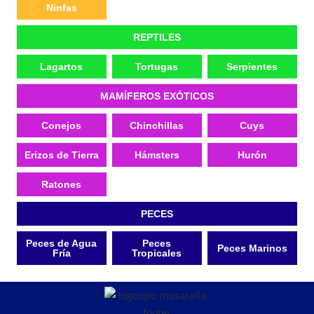
Ninfas
REPTILES
Lagartos
Tortugas
Serpientes
MAMÍFEROS EXÓTICOS
Conejos
Chinchillas
Cuys
Erizos de Tierra
Hámsters
Hurón
Ratones
PECES
Peces de Agua
Peces
Peces Marinos
Fría
Tropicales