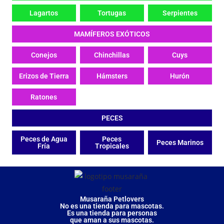
Lagartos
Tortugas
Serpientes
MAMÍFEROS EXÓTICOS
Conejos
Chinchillas
Cuys
Erizos de Tierra
Hámsters
Hurón
Ratones
PECES
Peces de Agua
Peces
Peces Marinos
Fría
Tropicales
Musaraña Petlovers
No es una tienda para mascotas.
Es una tienda para personas
que aman a sus mascotas.