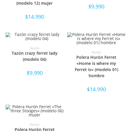
(modelo 12) mujer
$
9.990
$
14.990
SELECCIONAR OPCIONES
Hurón
SELECCIONAR OPCIONES
Hurón
Tazón crazy ferret lady
Polera Hurón Ferret
(modelo 04)
«Home is where my
Ferret is» (modelo 01)
$
9.990
hombre
$
14.990
SELECCIONAR OPCIONES
Hurón
Polera Hurón Ferret