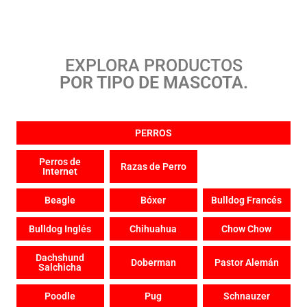
EXPLORA PRODUCTOS
POR TIPO DE MASCOTA.
PERROS
Perros de
Razas de Perro
Internet
Beagle
Bóxer
Bulldog Francés
Bulldog Inglés
Chihuahua
Chow Chow
Dachshund
Doberman
Pastor Alemán
Salchicha
Poodle
Pug
Schnauzer