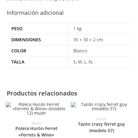
Información adicional
PESO
1 kg
DIMENSIONES
35 × 30 × 2 cm
COLOR
Blanco
TALLA
S, M, L, XL
Productos relacionados
SELECCIONAR OPCIONES
Hurón
SELECCIONAR OPCIONES
Hurón
Tazón crazy ferret guy
Polera Hurón Ferret
(modelo 57)
«Ferrets & Wine»