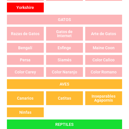
Yorkshire
GATOS
Gatos de
Razas de Gatos
Arte de Gatos
Internet
Bengalí
Esfinge
Maine Coon
Persa
Siamés
Color Calico
Color Carey
Color Naranjo
Color Romano
AVES
Inseparables
Canarios
Catitas
Agapornis
Ninfas
REPTILES