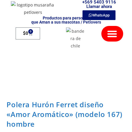
+569 5403 9116
Llamar ahora
WhatsApp
Productos para personas
que Aman a sus mascotas / Petlovers
Mamíferos Exóticos
0
$
0
Polera Hurón Ferret diseño
«Amor Aromático» (modelo 167)
hombre