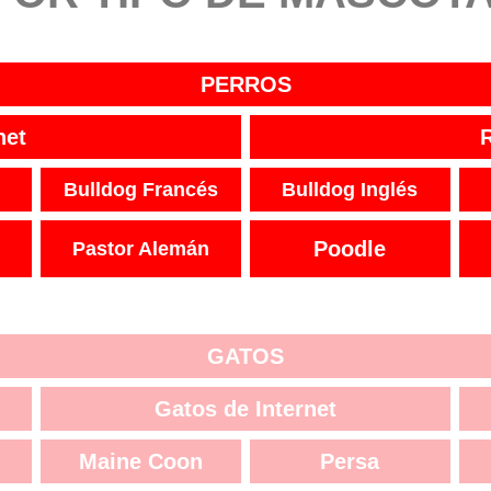
PERROS
net
Bulldog Francés
Bulldog Inglés
Poodle
Pastor Alemán
GATOS
Gatos de Internet
Maine Coon
Persa