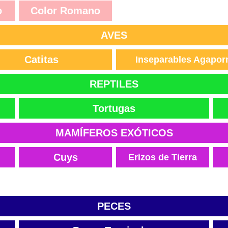
o
Color Romano
AVES
Catitas
Inseparables Agapor
REPTILES
Tortugas
MAMÍFEROS EXÓTICOS
Cuys
Erizos de Tierra
PECES