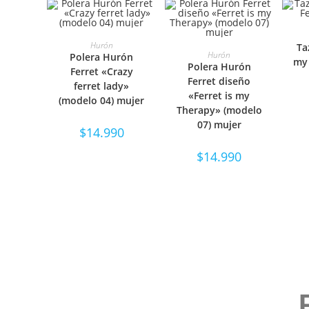
S
SELECCIONAR
Hurón
Ta
SELECCIONAR
Hurón
Polera Hurón
my 
Polera Hurón
OPCIONES
Ferret «Crazy
OPCIONES
Ferret diseño
ferret lady»
«Ferret is my
(modelo 04) mujer
Therapy» (modelo
07) mujer
$
14.990
$
14.990