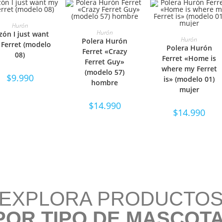
ELECCIONAR
Hurón
SELECCIONAR
Hurón
zón I just want
SELECCIONAR
Hurón
Polera Hurón
OPCIONES
Ferret (modelo
Polera Hurón
OPCIONES
Ferret «Crazy
08)
OPCIONES
Ferret «Home is
Ferret Guy»
where my Ferret
(modelo 57)
$
9.990
is» (modelo 01)
hombre
mujer
$
14.990
$
14.990
EXPLORA PRODUCTO
POR TIPO DE MASCOTA