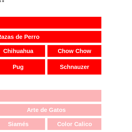
Razas de Perro
Chihuahua
Chow Chow
Pug
Schnauzer
Arte de Gatos
Siamés
Color Calico