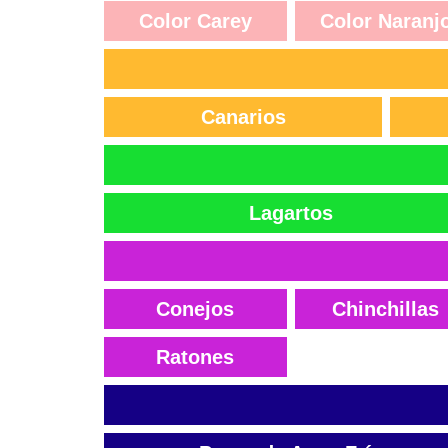
Color Carey
Color Naranj
Canarios
Lagartos
Conejos
Chinchillas
Ratones