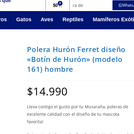
s que
0
$
0
Whats
ros
Gatos
Aves
Reptiles
Mamíferos Exót
Polera Hurón Ferret diseño
«Botín de Hurón» (modelo
161) hombre
$
14.990
Lleva contigo el gusto por tu Musaraña, poleras de
excelente calidad con el diseño de tu mascota
favorita!