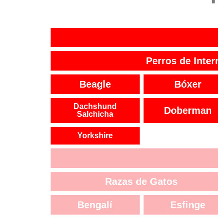
Perros de Inter
Beagle
Bóxer
Dachshund
Doberman
Salchicha
Yorkshire
Razas de Gatos
Bengalí
Esfinge