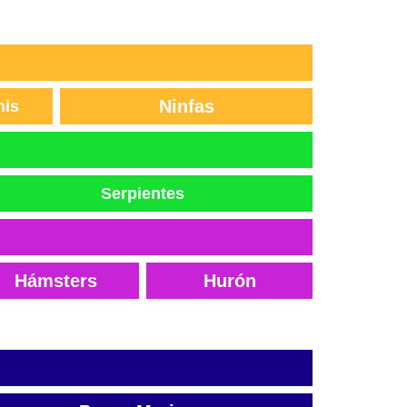
Ninfas
nis
Serpientes
Hámsters
Hurón