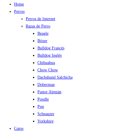
Home
Perros
Perros de Internet
Razas de Perro
Beagle
Bóxer
Bulldog Francés
Bulldog Inglés
Chihuahua
Chow Chow
Dachshund Salchicha
Doberman
Pastor Alemán
Poodle
Pug
Schnauzer
Yorkshire
Gatos