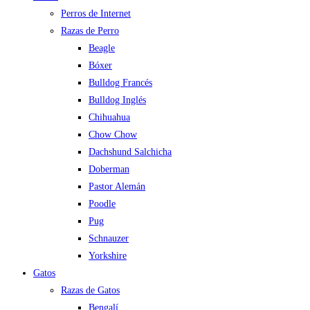
Perros de Internet
Razas de Perro
Beagle
Bóxer
Bulldog Francés
Bulldog Inglés
Chihuahua
Chow Chow
Dachshund Salchicha
Doberman
Pastor Alemán
Poodle
Pug
Schnauzer
Yorkshire
Gatos
Razas de Gatos
Bengalí