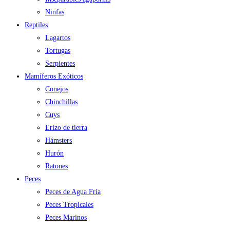
Ninfas
Reptiles
Lagartos
Tortugas
Serpientes
Mamíferos Exóticos
Conejos
Chinchillas
Cuys
Erizo de tierra
Hámsters
Hurón
Ratones
Peces
Peces de Agua Fría
Peces Tropicales
Peces Marinos