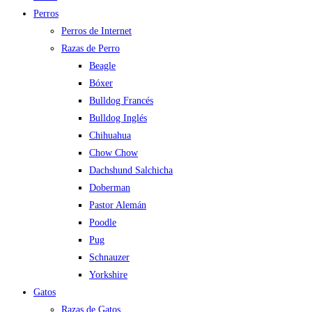
Perros
Perros de Internet
Razas de Perro
Beagle
Bóxer
Bulldog Francés
Bulldog Inglés
Chihuahua
Chow Chow
Dachshund Salchicha
Doberman
Pastor Alemán
Poodle
Pug
Schnauzer
Yorkshire
Gatos
Razas de Gatos