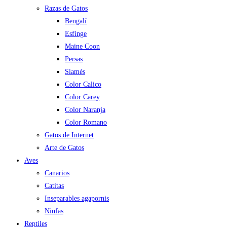
Razas de Gatos
Bengalí
Esfinge
Maine Coon
Persas
Siamés
Color Calico
Color Carey
Color Naranja
Color Romano
Gatos de Internet
Arte de Gatos
Aves
Canarios
Catitas
Inseparables agapornis
Ninfas
Reptiles