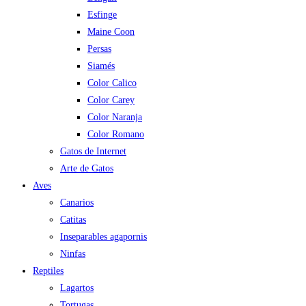
Esfinge
Maine Coon
Persas
Siamés
Color Calico
Color Carey
Color Naranja
Color Romano
Gatos de Internet
Arte de Gatos
Aves
Canarios
Catitas
Inseparables agapornis
Ninfas
Reptiles
Lagartos
Tortugas