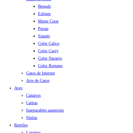
Bengalí
Esfinge
Maine Coon
Persas
Siamés
Color Calico
Color Carey
Color Naranja
Color Romano
Gatos de Internet
Arte de Gatos
Aves
Canarios
Catitas
Inseparables agapornis
Ninfas
Reptiles
Lagartos