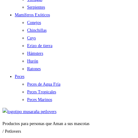
Serpientes
Mamíferos Exóticos
Conejos
Chinchillas
Cuys
Erizo de tierra
Hámsters
Hurón
Ratones
Peces
Peces de Agua Fría
Peces Tropicales
Peces Marinos
Productos para personas que Aman a sus mascotas
/ Petlovers