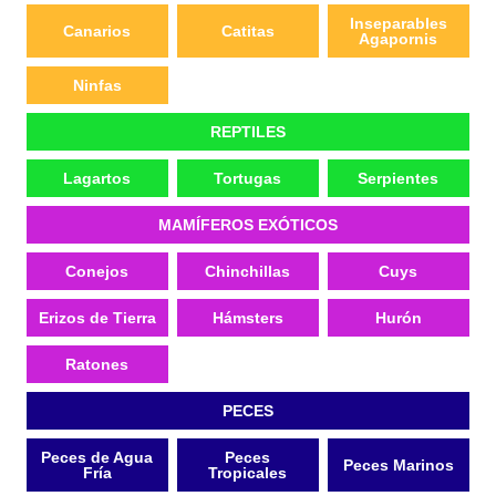
Inseparables
Canarios
Catitas
Agapornis
Ninfas
REPTILES
Lagartos
Tortugas
Serpientes
MAMÍFEROS EXÓTICOS
Conejos
Chinchillas
Cuys
Erizos de Tierra
Hámsters
Hurón
Ratones
PECES
Peces de Agua
Peces
Peces Marinos
Fría
Tropicales