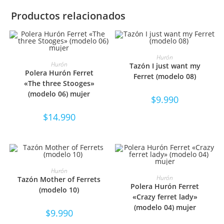
Productos relacionados
SELECCIONAR OPCIONES
Hurón
SELECCIONAR OPCIONES
Hurón
Tazón I just want my
Polera Hurón Ferret
Ferret (modelo 08)
«The three Stooges»
(modelo 06) mujer
$
9.990
$
14.990
SELECCIONAR OPCIONES
Hurón
SELECCIONAR OPCIONES
Hurón
Tazón Mother of Ferrets
Polera Hurón Ferret
(modelo 10)
«Crazy ferret lady»
(modelo 04) mujer
$
9.990