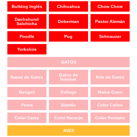
Bulldog Inglés
Chihuahua
Chow Chow
Dachshund
Doberman
Pastor Alemán
Salchicha
Poodle
Pug
Schnauzer
Yorkshire
GATOS
Gatos de
Razas de Gatos
Arte de Gatos
Internet
Bengalí
Esfinge
Maine Coon
Persa
Siamés
Color Calico
Color Carey
Color Naranjo
Color Romano
AVES