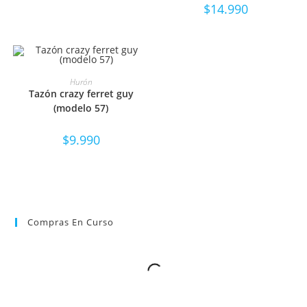
$
14.990
SELECCIONAR OPCIONES
Hurón
Tazón crazy ferret guy
(modelo 57)
$
9.990
Compras En Curso