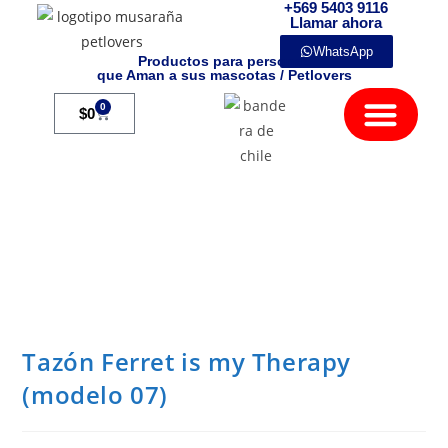
+569 5403 9116
Llamar ahora
WhatsApp
Productos para personas
que Aman a sus mascotas / Petlovers
Mamíferos Exóticos
0
$
0
Tazón Ferret is my Therapy
(modelo 07)