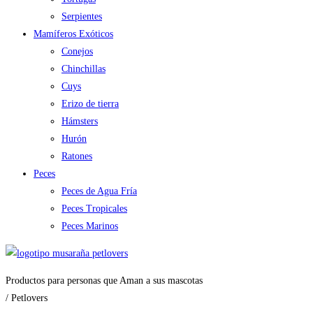
Serpientes
Mamíferos Exóticos
Conejos
Chinchillas
Cuys
Erizo de tierra
Hámsters
Hurón
Ratones
Peces
Peces de Agua Fría
Peces Tropicales
Peces Marinos
Productos para personas que Aman a sus mascotas
/ Petlovers