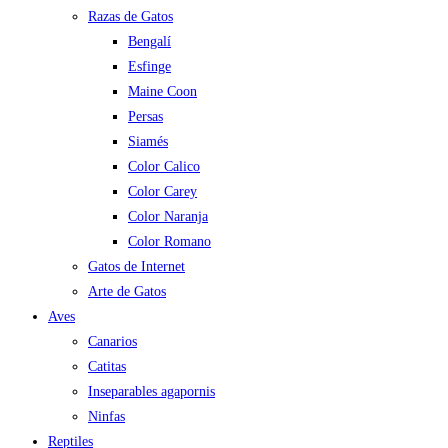
Razas de Gatos
Bengalí
Esfinge
Maine Coon
Persas
Siamés
Color Calico
Color Carey
Color Naranja
Color Romano
Gatos de Internet
Arte de Gatos
Aves
Canarios
Catitas
Inseparables agapornis
Ninfas
Reptiles