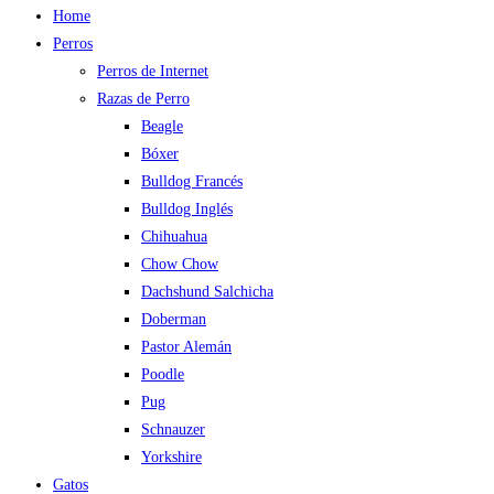
Home
Perros
Perros de Internet
Razas de Perro
Beagle
Bóxer
Bulldog Francés
Bulldog Inglés
Chihuahua
Chow Chow
Dachshund Salchicha
Doberman
Pastor Alemán
Poodle
Pug
Schnauzer
Yorkshire
Gatos