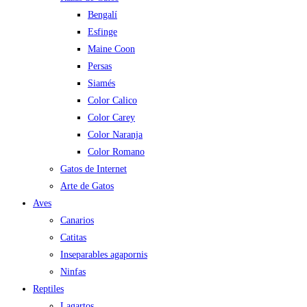
Bengalí
Esfinge
Maine Coon
Persas
Siamés
Color Calico
Color Carey
Color Naranja
Color Romano
Gatos de Internet
Arte de Gatos
Aves
Canarios
Catitas
Inseparables agapornis
Ninfas
Reptiles
Lagartos