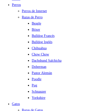
Perros
Perros de Internet
Razas de Perro
Beagle
Bóxer
Bulldog Francés
Bulldog Inglés
Chihuahua
Chow Chow
Dachshund Salchicha
Doberman
Pastor Alemán
Poodle
Pug
Schnauzer
Yorkshire
Gatos
Razas de Gatos