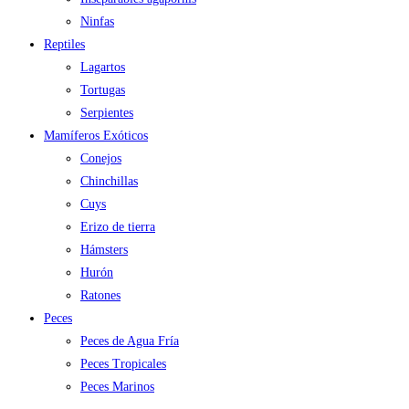
Ninfas
Reptiles
Lagartos
Tortugas
Serpientes
Mamíferos Exóticos
Conejos
Chinchillas
Cuys
Erizo de tierra
Hámsters
Hurón
Ratones
Peces
Peces de Agua Fría
Peces Tropicales
Peces Marinos