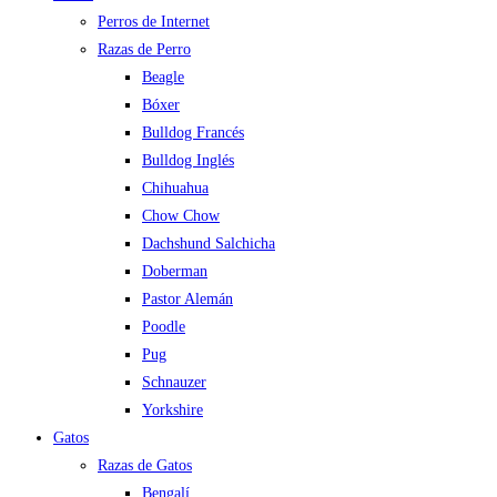
Perros de Internet
Razas de Perro
Beagle
Bóxer
Bulldog Francés
Bulldog Inglés
Chihuahua
Chow Chow
Dachshund Salchicha
Doberman
Pastor Alemán
Poodle
Pug
Schnauzer
Yorkshire
Gatos
Razas de Gatos
Bengalí