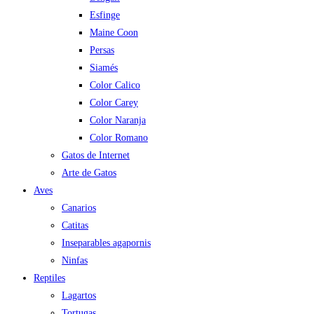
Esfinge
Maine Coon
Persas
Siamés
Color Calico
Color Carey
Color Naranja
Color Romano
Gatos de Internet
Arte de Gatos
Aves
Canarios
Catitas
Inseparables agapornis
Ninfas
Reptiles
Lagartos
Tortugas