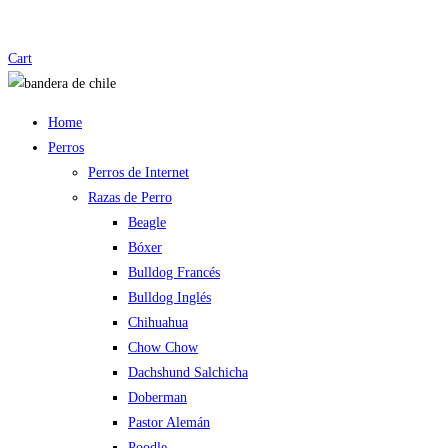
Cart
Home
Perros
Perros de Internet
Razas de Perro
Beagle
Bóxer
Bulldog Francés
Bulldog Inglés
Chihuahua
Chow Chow
Dachshund Salchicha
Doberman
Pastor Alemán
Poodle