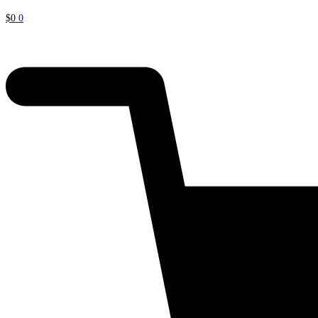
$
0
0