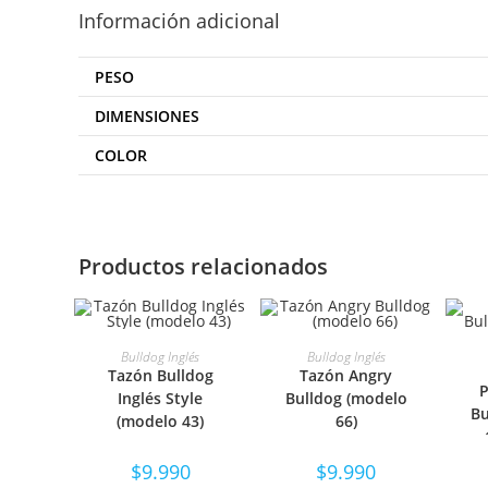
Información adicional
PESO
DIMENSIONES
COLOR
Productos relacionados
SELECCIONAR
SELECCIONAR
Bulldog Inglés
Bulldog Inglés
S
Tazón Bulldog
Tazón Angry
P
OPCIONES
OPCIONES
Inglés Style
Bulldog (modelo
Bu
(modelo 43)
66)
$
9.990
$
9.990