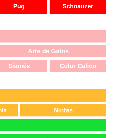
Pug
Schnauzer
Arte de Gatos
Siamés
Color Calico
Ninfas
nis