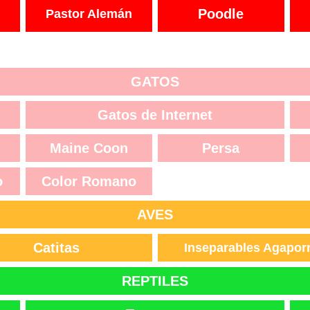
Poodle
Pastor Alemán
GATOS
Gatos de Internet
Maine Coon
Persa
o
Color Romano
AVES
Catitas
Inseparables Agapor
REPTILES