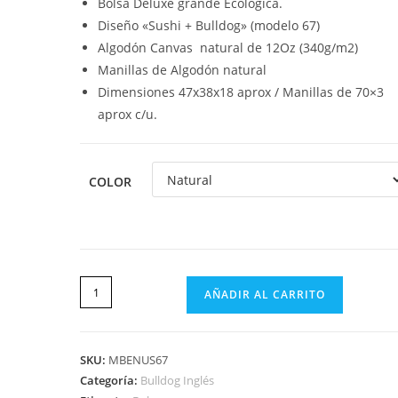
Bolsa Deluxe grande Ecológica.
Diseño «Sushi + Bulldog» (modelo 67)
Algodón Canvas natural de 12Oz (340g/m2)
Manillas de Algodón natural
Dimensiones 47x38x18 aprox / Manillas de 70×3
aprox c/u.
COLOR
AÑADIR AL CARRITO
SKU:
MBENUS67
Categoría:
Bulldog Inglés