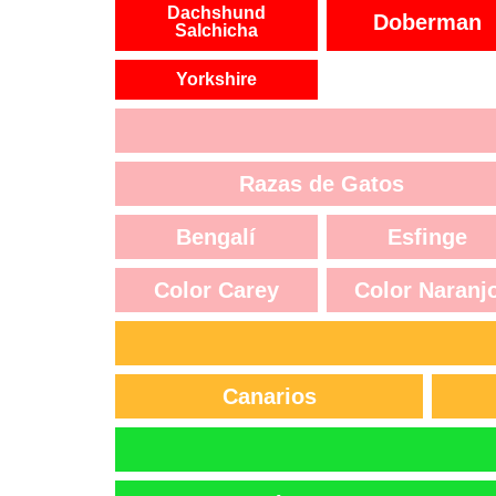
Dachshund
Doberman
Salchicha
Yorkshire
Razas de Gatos
Bengalí
Esfinge
Color Carey
Color Naranj
Canarios