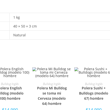
1 kg
40 × 50 × 3 cm
Natural
ELECCIONAR
SELECCIONAR
SELECCIONAR
Bulldog Inglés
Bulldog Inglés
Bulldog Inglés
olera English
Polera Mi Bulldog
Polera Sushi +
OPCIONES
OPCIONES
OPCIONES
lldog (modelo
se toma mi
Bulldogs (modelo
100) hombre
Cerveza (modelo
67) hombre
64) hombre
$
14.990
$
14.990