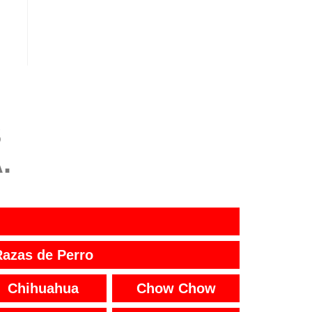
S
.
Razas de Perro
Chihuahua
Chow Chow