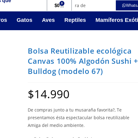
s que
0
$
0
Whats
ros
Gatos
Aves
Reptiles
Mamíferos Exót
Bolsa Reutilizable ecológica
Canvas 100% Algodón Sushi 
Bulldog (modelo 67)
$
14.990
De compras junto a tu musaraña favorita?, Te
presentamos ésta espectacular bolsa reutilizable
Amiga del medio ambiente.