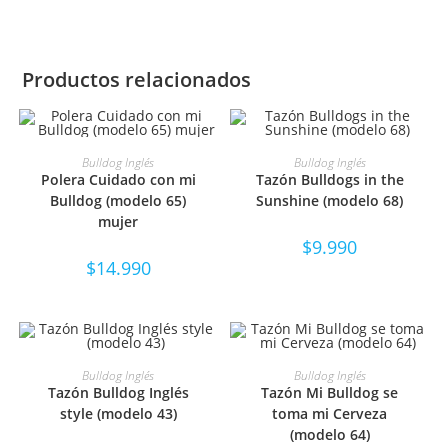
Productos relacionados
SELECCIONAR OPCIONES
SELECCIONAR OPCIONES
Bulldog Inglés
Bulldog Inglés
Polera Cuidado con mi
Tazón Bulldogs in the
Bulldog (modelo 65)
Sunshine (modelo 68)
mujer
$
9.990
$
14.990
SELECCIONAR OPCIONES
SELECCIONAR OPCIONES
Bulldog Inglés
Bulldog Inglés
Tazón Bulldog Inglés
Tazón Mi Bulldog se
style (modelo 43)
toma mi Cerveza
(modelo 64)