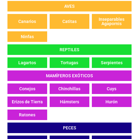
AVES
Inseparables
Canarios
Catitas
Agapornis
Ninfas
REPTILES
Lagartos
Tortugas
Serpientes
MAMÍFEROS EXÓTICOS
Conejos
Chinchillas
Cuys
Erizos de Tierra
Hámsters
Hurón
Ratones
PECES