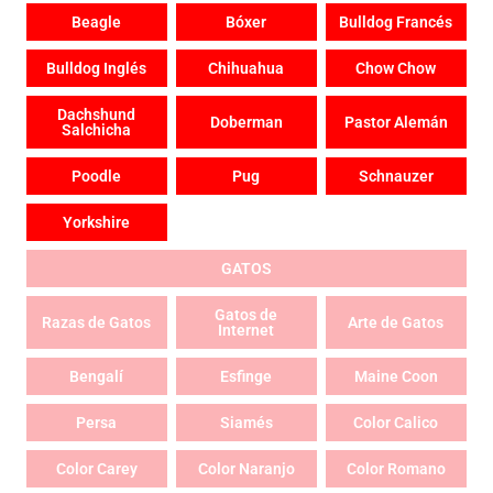
Beagle
Bóxer
Bulldog Francés
Bulldog Inglés
Chihuahua
Chow Chow
Dachshund
Doberman
Pastor Alemán
Salchicha
Poodle
Pug
Schnauzer
Yorkshire
GATOS
Gatos de
Razas de Gatos
Arte de Gatos
Internet
Bengalí
Esfinge
Maine Coon
Persa
Siamés
Color Calico
Color Carey
Color Naranjo
Color Romano