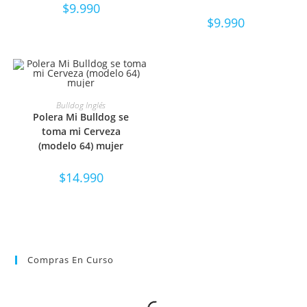
$
9.990
$
9.990
SELECCIONAR OPCIONES
Bulldog Inglés
Polera Mi Bulldog se
toma mi Cerveza
(modelo 64) mujer
$
14.990
Compras En Curso