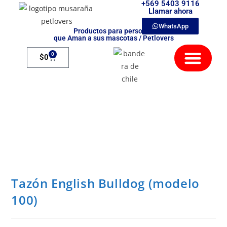
+569 5403 9116
Llamar ahora
WhatsApp
Productos para personas
que Aman a sus mascotas / Petlovers
Mamíferos Exóticos
0
$
0
Tazón English Bulldog (modelo
100)