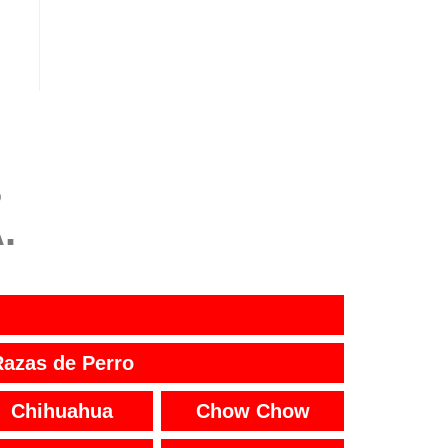
S
.
Razas de Perro
Chihuahua
Chow Chow