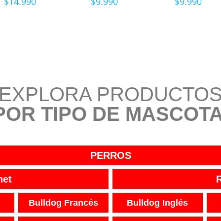
$
14.990
$
9.990
$
9.990
EXPLORA PRODUCTO
POR TIPO DE MASCOTA
PERROS
net
Bulldog Francés
Bulldog Inglés