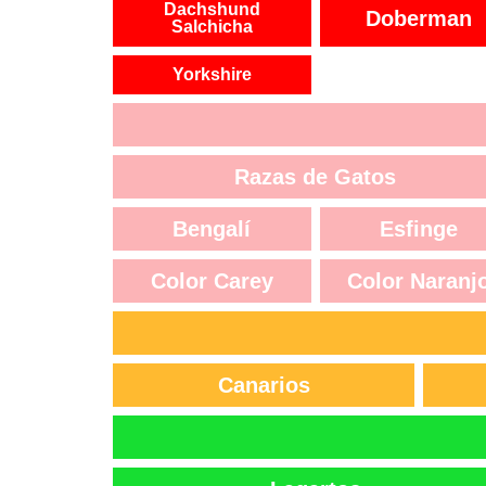
Dachshund
Doberman
Salchicha
Yorkshire
Razas de Gatos
Bengalí
Esfinge
Color Carey
Color Naranj
Canarios