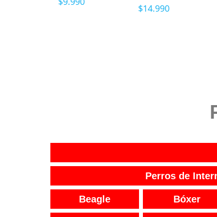
$
9.990
$
14.990
Perros de Inter
Beagle
Bóxer