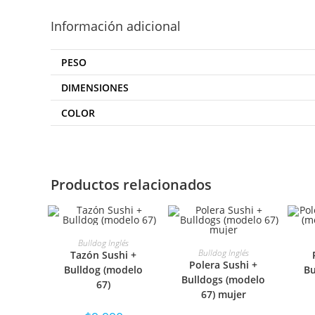
Información adicional
PESO
DIMENSIONES
COLOR
Productos relacionados
SELECCIONAR
S
Bulldog Inglés
SELECCIONAR
Bulldog Inglés
Tazón Sushi +
Polera Sushi +
OPCIONES
Bulldog (modelo
Bu
OPCIONES
Bulldogs (modelo
67)
67) mujer