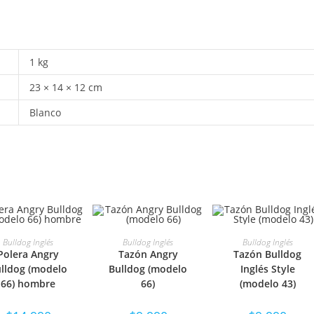
1 kg
23 × 14 × 12 cm
Blanco
ELECCIONAR
SELECCIONAR
SELECCIONAR
Bulldog Inglés
Bulldog Inglés
Bulldog Inglés
Polera Angry
Tazón Angry
Tazón Bulldog
OPCIONES
OPCIONES
OPCIONES
lldog (modelo
Bulldog (modelo
Inglés Style
66) hombre
66)
(modelo 43)