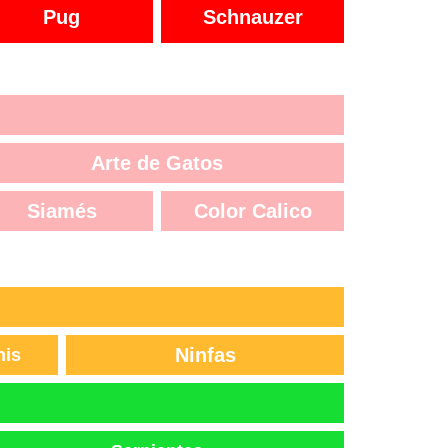
Pug
Schnauzer
Arte de Gatos
Siamés
Color Calico
Ninfas
nis