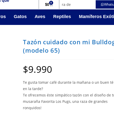
s que
0
$
0
Whats
ros
Gatos
Aves
Reptiles
Mamíferos Exót
Tazón cuidado con mi Bulldo
(modelo 65)
$
9.990
Te gusta tomar café durante la mañana o un buen té
en la tarde?
Te ofrecemos éste simpático tazón con el diseño de t
musaraña Favorita Los Pugs, una raza de grandes
ronquidos!