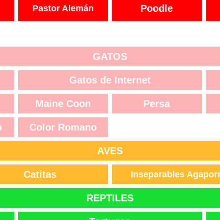
Poodle
Pastor Alemán
GATOS
Gatos de Internet
Maine Coon
Persa
o
Color Romano
AVES
Catitas
Inseparables Agapor
REPTILES