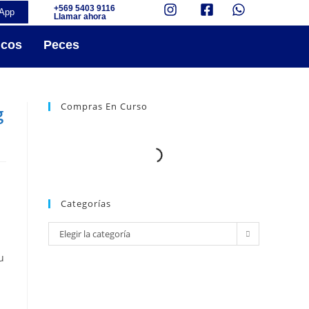
+569 5403 9116
App
Llamar ahora
icos
Peces
Compras En Curso
g
Categorías
Elegir la categoría
u