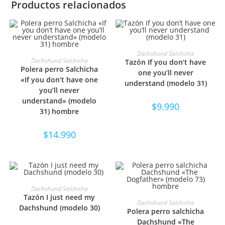
Productos relacionados
SELECCIONAR OPCIONES
Dachshund Salchicha
SELECCIONAR OPCIONES
Dachshund Salchicha
Tazón If you don’t have
Polera perro Salchicha
one you’ll never
«If you don’t have one
understand (modelo 31)
you’ll never
understand» (modelo
$
9.990
31) hombre
$
14.990
SELECCIONAR OPCIONES
Dachshund Salchicha
Tazón I just need my
SELECCIONAR OPCIONES
Dachshund Salchicha
Dachshund (modelo 30)
Polera perro salchicha
Dachshund «The