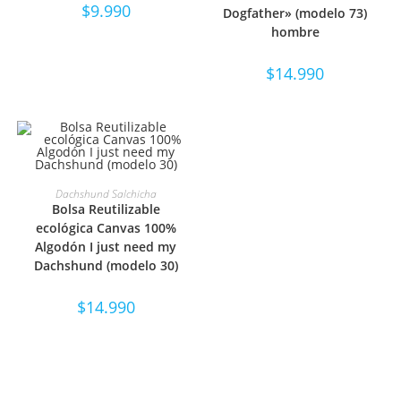
$
9.990
Dogfather» (modelo 73)
hombre
$
14.990
SELECCIONAR OPCIONES
Dachshund Salchicha
Bolsa Reutilizable
ecológica Canvas 100%
Algodón I just need my
Dachshund (modelo 30)
$
14.990