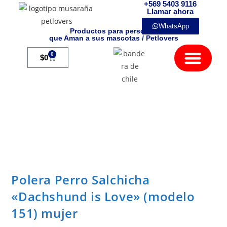
+569 5403 9116
Llamar ahora
WhatsApp
Productos para personas
que Aman a sus mascotas / Petlovers
Mamíferos Exóticos
0
$
0
Polera Perro Salchicha
«Dachshund is Love» (modelo
151) mujer