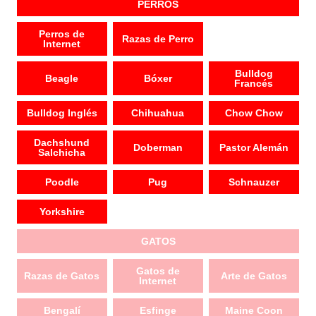
PERROS
Perros de
Razas de Perro
Internet
Bulldog
Beagle
Bóxer
Francés
Bulldog Inglés
Chihuahua
Chow Chow
Dachshund
Doberman
Pastor Alemán
Salchicha
Poodle
Pug
Schnauzer
Yorkshire
GATOS
Gatos de
Razas de Gatos
Arte de Gatos
Internet
Bengalí
Esfinge
Maine Coon