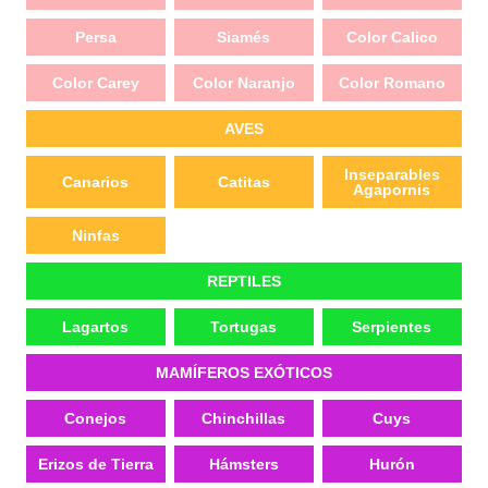
Persa
Siamés
Color Calico
Color Carey
Color Naranjo
Color Romano
AVES
Inseparables
Canarios
Catitas
Agapornis
Ninfas
REPTILES
Lagartos
Tortugas
Serpientes
MAMÍFEROS EXÓTICOS
Conejos
Chinchillas
Cuys
Erizos de Tierra
Hámsters
Hurón