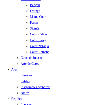
Bengalí
Esfinge
Maine Coon
Persas
Siamés
Color Calico
Color Carey
Color Naranja
Color Romano
Gatos de Internet
Arte de Gatos
Aves
Canarios
Catitas
Inseparables agapornis
Ninfas
Reptiles
Lagartos