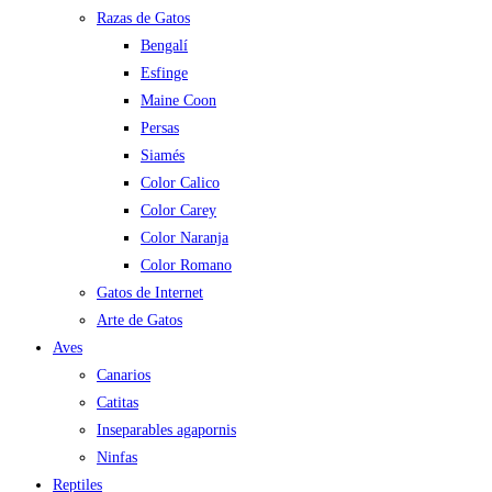
Razas de Gatos
Bengalí
Esfinge
Maine Coon
Persas
Siamés
Color Calico
Color Carey
Color Naranja
Color Romano
Gatos de Internet
Arte de Gatos
Aves
Canarios
Catitas
Inseparables agapornis
Ninfas
Reptiles