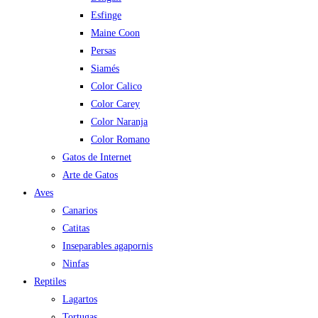
Esfinge
Maine Coon
Persas
Siamés
Color Calico
Color Carey
Color Naranja
Color Romano
Gatos de Internet
Arte de Gatos
Aves
Canarios
Catitas
Inseparables agapornis
Ninfas
Reptiles
Lagartos
Tortugas