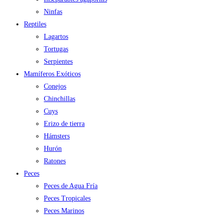
Ninfas
Reptiles
Lagartos
Tortugas
Serpientes
Mamíferos Exóticos
Conejos
Chinchillas
Cuys
Erizo de tierra
Hámsters
Hurón
Ratones
Peces
Peces de Agua Fría
Peces Tropicales
Peces Marinos