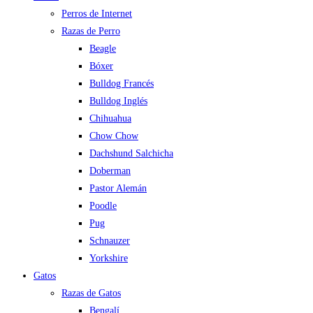
Perros de Internet
Razas de Perro
Beagle
Bóxer
Bulldog Francés
Bulldog Inglés
Chihuahua
Chow Chow
Dachshund Salchicha
Doberman
Pastor Alemán
Poodle
Pug
Schnauzer
Yorkshire
Gatos
Razas de Gatos
Bengalí