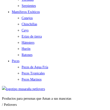
Serpientes
Mamíferos Exóticos
Conejos
Chinchillas
Cuys
Erizo de tierra
Hámsters
Hurón
Ratones
Peces
Peces de Agua Fría
Peces Tropicales
Peces Marinos
Productos para personas que Aman a sus mascotas
/ Petlovers