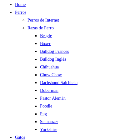
Home
Perros
Perros de Internet
Razas de Perro
Beagle
Bóxer
Bulldog Francés
Bulldog Inglés
Chihuahua
Chow Chow
Dachshund Salchicha
Doberman
Pastor Alemán
Poodle
Pug
Schnauzer
Yorkshire
Gatos