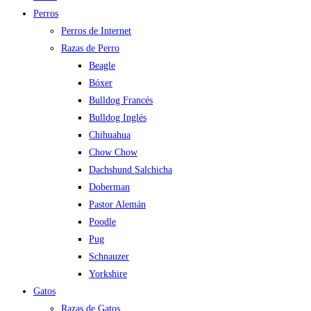
Perros
Perros de Internet
Razas de Perro
Beagle
Bóxer
Bulldog Francés
Bulldog Inglés
Chihuahua
Chow Chow
Dachshund Salchicha
Doberman
Pastor Alemán
Poodle
Pug
Schnauzer
Yorkshire
Gatos
Razas de Gatos