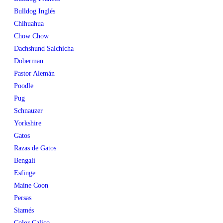
Bulldog Inglés
Chihuahua
Chow Chow
Dachshund Salchicha
Doberman
Pastor Alemán
Poodle
Pug
Schnauzer
Yorkshire
Gatos
Razas de Gatos
Bengalí
Esfinge
Maine Coon
Persas
Siamés
Color Calico