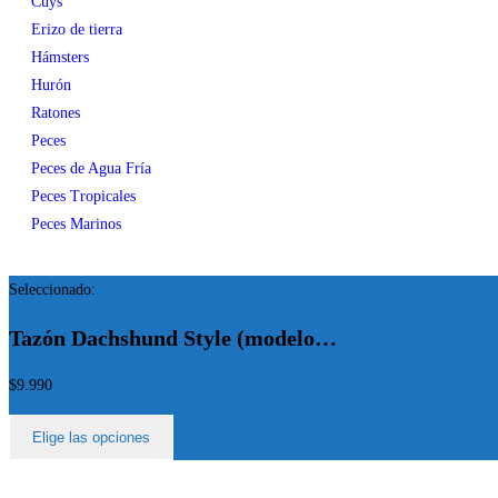
Cuys
Erizo de tierra
Hámsters
Hurón
Ratones
Peces
Peces de Agua Fría
Peces Tropicales
Peces Marinos
Seleccionado:
Tazón Dachshund Style (modelo…
$
9.990
Elige las opciones