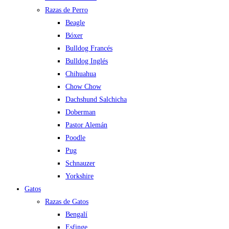
Razas de Perro
Beagle
Bóxer
Bulldog Francés
Bulldog Inglés
Chihuahua
Chow Chow
Dachshund Salchicha
Doberman
Pastor Alemán
Poodle
Pug
Schnauzer
Yorkshire
Gatos
Razas de Gatos
Bengalí
Esfinge