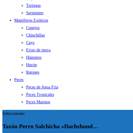
Tortugas
Serpientes
Mamíferos Exóticos
Conejos
Chinchillas
Cuys
Erizo de tierra
Hámsters
Hurón
Ratones
Peces
Peces de Agua Fría
Peces Tropicales
Peces Marinos
Seleccionado:
Tazón Perro Salchicha «Dachshund…