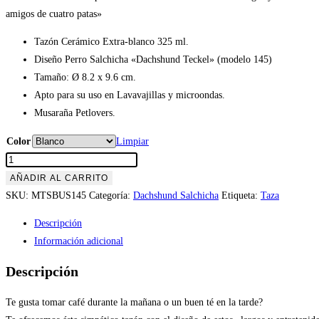
amigos de cuatro patas»
Tazón Cerámico Extra-blanco 325 ml.
Diseño Perro Salchicha «Dachshund Teckel» (modelo 145)
Tamaño: Ø 8.2 x 9.6 cm.
Apto para su uso en Lavavajillas y microondas.
Musaraña Petlovers.
Color
Limpiar
Tazón
Perro
AÑADIR AL CARRITO
Salchicha
SKU:
MTSBUS145
Categoría:
Dachshund Salchicha
Etiqueta:
Taza
«Dachshund
Descripción
Teckel»
Información adicional
(modelo
145)
Descripción
cantidad
Te gusta tomar café durante la mañana o un buen té en la tarde?