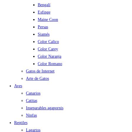
Bengalí
Esfinge
Maine Coon
Persas
Siamés
Color Calico
Color Carey
Color Naranja
Color Romano
Gatos de Internet
Arte de Gatos
Aves
Canarios
Catitas
Inseparables agapornis
Ninfas
Reptiles
Lagartos