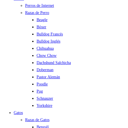
Perros de Internet
Razas de Perro
Beagle
Bóxer
Bulldog Francés
Bulldog Inglés
Chihuahua
Chow Chow
Dachshund Salchicha
Doberman
Pastor Alemán
Poodle
Pug
Schnauzer
Yorkshire
Gatos
Razas de Gatos
Bengalí