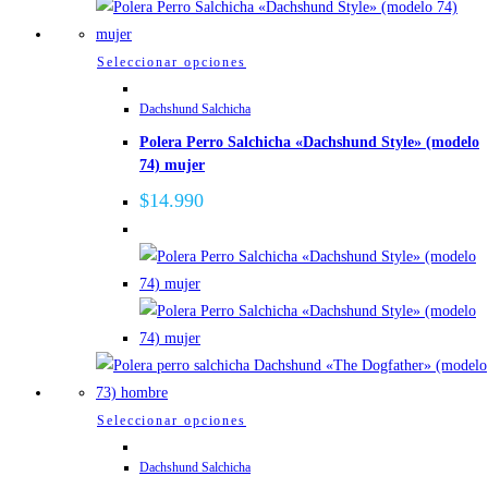
Este
Seleccionar opciones
producto
Dachshund Salchicha
tiene
Polera Perro Salchicha «Dachshund Style» (modelo
múltiples
74) mujer
variantes.
Las
$
14.990
opciones
se
pueden
elegir
en
la
página
de
Este
Seleccionar opciones
producto
producto
Dachshund Salchicha
tiene