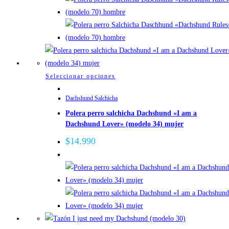
pueden
elegir
en
la
página
de
Este
Seleccionar opciones
producto
producto
Dachshund Salchicha
tiene
Polera perro salchicha Dachshund «I am a
múltiples
Dachshund Lover» (modelo 34) mujer
variantes.
Las
$
14.990
opciones
se
pueden
elegir
en
la
página