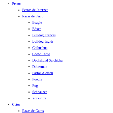
Perros
Perros de Internet
Razas de Perro
Beagle
Bóxer
Bulldog Francés
Bulldog Inglés
Chihuahua
Chow Chow
Dachshund Salchicha
Doberman
Pastor Alemán
Poodle
Pug
Schnauzer
Yorkshire
Gatos
Razas de Gatos