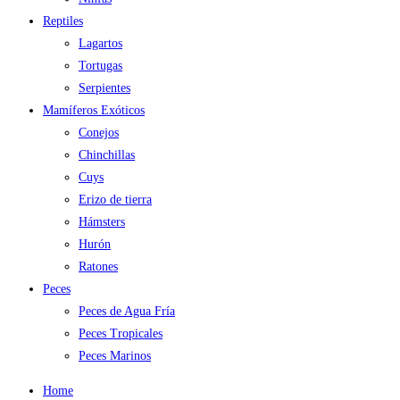
Reptiles
Lagartos
Tortugas
Serpientes
Mamíferos Exóticos
Conejos
Chinchillas
Cuys
Erizo de tierra
Hámsters
Hurón
Ratones
Peces
Peces de Agua Fría
Peces Tropicales
Peces Marinos
Home