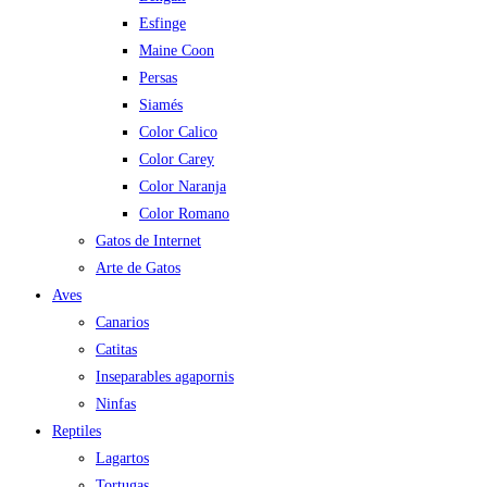
Esfinge
Maine Coon
Persas
Siamés
Color Calico
Color Carey
Color Naranja
Color Romano
Gatos de Internet
Arte de Gatos
Aves
Canarios
Catitas
Inseparables agapornis
Ninfas
Reptiles
Lagartos
Tortugas