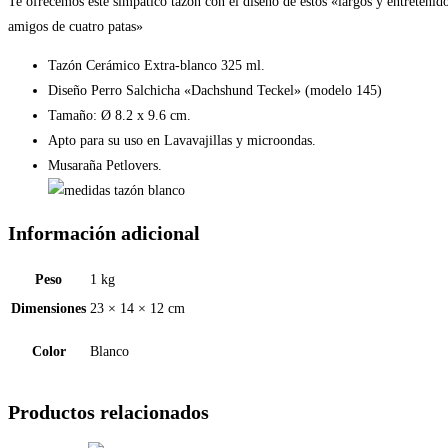
Te ofrecemos éste simpático tazón con el diseño de estos «largos y entretenid
amigos de cuatro patas»
Tazón Cerámico Extra-blanco 325 ml.
Diseño Perro Salchicha «Dachshund Teckel» (modelo 145)
Tamaño: Ø 8.2 x 9.6 cm.
Apto para su uso en Lavavajillas y microondas.
Musaraña Petlovers.
Información adicional
Peso
1 kg
Dimensiones
23 × 14 × 12 cm
Color
Blanco
Productos relacionados