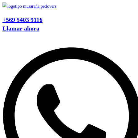
Ir
al
+569 5403 9116
contenido
Llamar ahora