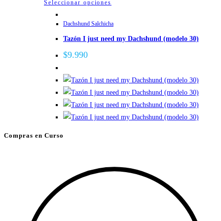
Este
Seleccionar opciones
de
producto
Dachshund Salchicha
producto
tiene
Tazón I just need my Dachshund (modelo 30)
múltiples
variantes.
$
9.990
Las
opciones
se
pueden
elegir
en
Compras en Curso
la
página
de
producto