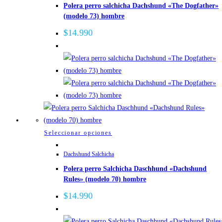
Polera perro salchicha Dachshund «The Dogfather»
múltiples
(modelo 73) hombre
variantes.
Las
$
14.990
opciones
se
pueden
elegir
en
la
página
de
Este
Seleccionar opciones
producto
producto
Dachshund Salchicha
tiene
Polera perro Salchicha Daschhund «Dachshund
múltiples
Rules» (modelo 70) hombre
variantes.
Las
$
14.990
opciones
se