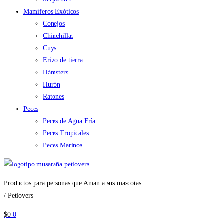
Mamíferos Exóticos
Conejos
Chinchillas
Cuys
Erizo de tierra
Hámsters
Hurón
Ratones
Peces
Peces de Agua Fría
Peces Tropicales
Peces Marinos
Productos para personas que Aman a sus mascotas
/ Petlovers
$
0
0