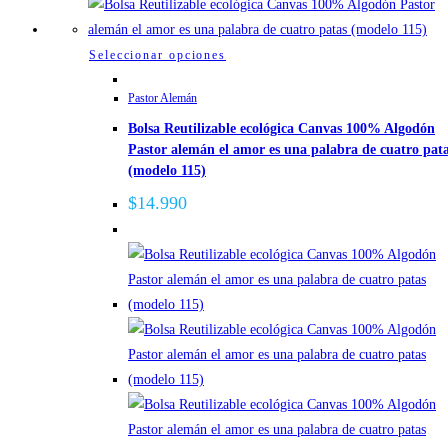
producto
Este
Seleccionar opciones
producto
Pastor Alemán
tiene
Bolsa Reutilizable ecológica Canvas 100% Algodón
múltiples
Pastor alemán el amor es una palabra de cuatro pat
variantes.
(modelo 115)
Las
$
14.990
opciones
se
pueden
elegir
en
la
página
de
producto