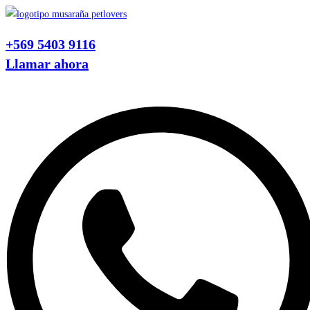
Ir
al
+569 5403 9116
contenido
Llamar ahora