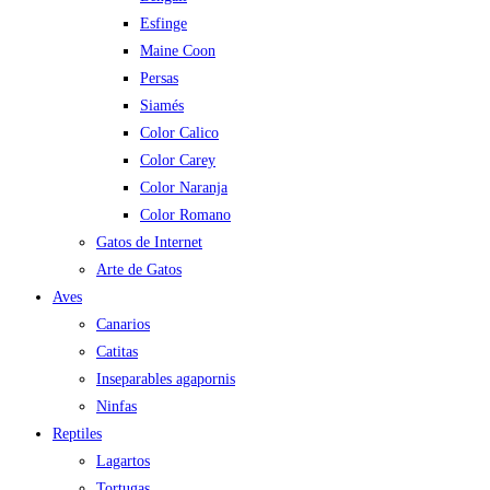
Esfinge
Maine Coon
Persas
Siamés
Color Calico
Color Carey
Color Naranja
Color Romano
Gatos de Internet
Arte de Gatos
Aves
Canarios
Catitas
Inseparables agapornis
Ninfas
Reptiles
Lagartos
Tortugas