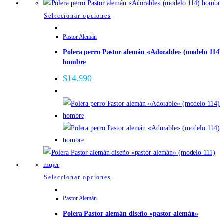
Este
Seleccionar opciones
producto
Pastor Alemán
tiene
Polera perro Pastor alemán «Adorable» (modelo 114
múltiples
hombre
variantes.
Las
$
14.990
opciones
se
pueden
elegir
en
la
página
de
Este
Seleccionar opciones
producto
producto
Pastor Alemán
tiene
Polera Pastor alemán diseño «pastor alemán»
múltiples