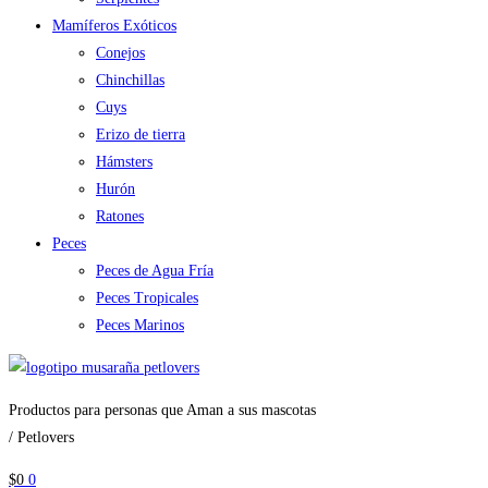
Mamíferos Exóticos
Conejos
Chinchillas
Cuys
Erizo de tierra
Hámsters
Hurón
Ratones
Peces
Peces de Agua Fría
Peces Tropicales
Peces Marinos
Productos para personas que Aman a sus mascotas
/ Petlovers
$
0
0