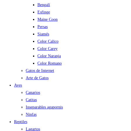
Bengalí
Esfinge
Maine Coon
Persas
Siamés
Color Calico
Color Carey
Color Naranja
Color Romano
Gatos de Internet
Arte de Gatos
Aves
Canarios
Catitas
Inseparables agapornis
Ninfas
Reptiles
Lagartos