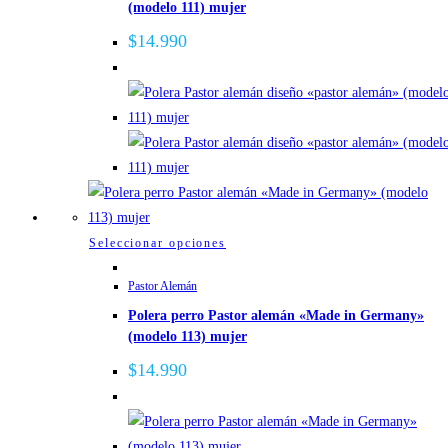
(modelo 111) mujer
variantes.
Las
$
14.990
opciones
se
pueden
elegir
en
la
página
de
Este
Seleccionar opciones
producto
producto
Pastor Alemán
tiene
Polera perro Pastor alemán «Made in Germany»
múltiples
(modelo 113) mujer
variantes.
Las
$
14.990
opciones
se
pueden