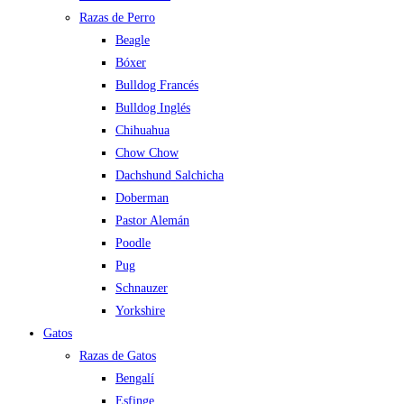
Razas de Perro
Beagle
Bóxer
Bulldog Francés
Bulldog Inglés
Chihuahua
Chow Chow
Dachshund Salchicha
Doberman
Pastor Alemán
Poodle
Pug
Schnauzer
Yorkshire
Gatos
Razas de Gatos
Bengalí
Esfinge