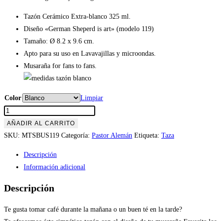
Tazón Cerámico Extra-blanco 325 ml.
Diseño «German Sheperd is art» (modelo 119)
Tamaño: Ø 8.2 x 9.6 cm.
Apto para su uso en Lavavajillas y microondas.
Musaraña for fans to fans.
Color
Limpiar
Tazón
German
AÑADIR AL CARRITO
Sheperd
SKU:
MTSBUS119
Categoría:
Pastor Alemán
Etiqueta:
Taza
is
Descripción
art
Información adicional
(modelo
119)
Descripción
cantidad
Te gusta tomar café durante la mañana o un buen té en la tarde?