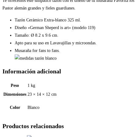
Te ofrecemos éste simpático tazón con el diseño de tu musaraña Favorita los
Pastor alemán grandes y fieles guardianes.
Tazón Cerámico Extra-blanco 325 ml.
Diseño «German Sheperd is art» (modelo 119)
Tamaño: Ø 8.2 x 9.6 cm.
Apto para su uso en Lavavajillas y microondas.
Musaraña for fans to fans.
Información adicional
Peso
1 kg
Dimensiones
23 × 14 × 12 cm
Color
Blanco
Productos relacionados