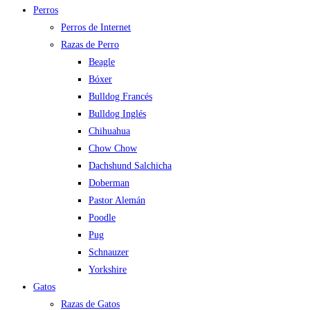
Perros
Perros de Internet
Razas de Perro
Beagle
Bóxer
Bulldog Francés
Bulldog Inglés
Chihuahua
Chow Chow
Dachshund Salchicha
Doberman
Pastor Alemán
Poodle
Pug
Schnauzer
Yorkshire
Gatos
Razas de Gatos