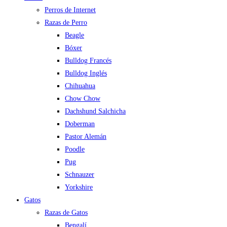
Perros de Internet
Razas de Perro
Beagle
Bóxer
Bulldog Francés
Bulldog Inglés
Chihuahua
Chow Chow
Dachshund Salchicha
Doberman
Pastor Alemán
Poodle
Pug
Schnauzer
Yorkshire
Gatos
Razas de Gatos
Bengalí