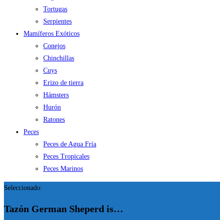
Tortugas
Serpientes
Mamíferos Exóticos
Conejos
Chinchillas
Cuys
Erizo de tierra
Hámsters
Hurón
Ratones
Peces
Peces de Agua Fría
Peces Tropicales
Peces Marinos
Seleccionado:
Tazón German Sheperd is…