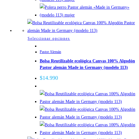
elegir
en
la
página
de
Este
Seleccionar opciones
producto
producto
Pastor Alemán
tiene
Bolsa Reutilizable ecológica Canvas 100% Algodón
múltiples
Pastor alemán Made in Germany (modelo 113)
variantes.
Las
$
14.990
opciones
se
pueden
elegir
en
la
página
de