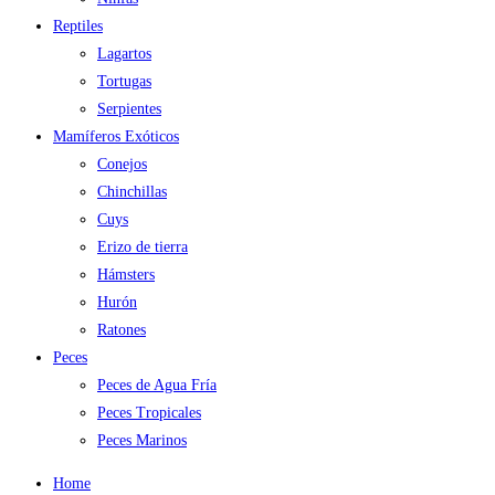
Reptiles
Lagartos
Tortugas
Serpientes
Mamíferos Exóticos
Conejos
Chinchillas
Cuys
Erizo de tierra
Hámsters
Hurón
Ratones
Peces
Peces de Agua Fría
Peces Tropicales
Peces Marinos
Home