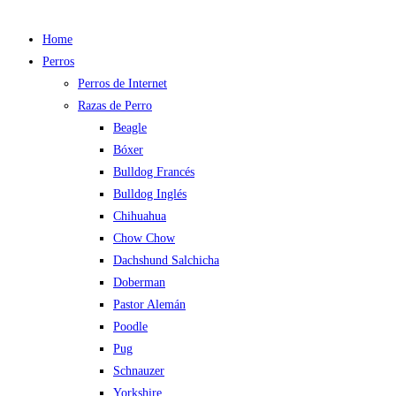
Home
Perros
Perros de Internet
Razas de Perro
Beagle
Bóxer
Bulldog Francés
Bulldog Inglés
Chihuahua
Chow Chow
Dachshund Salchicha
Doberman
Pastor Alemán
Poodle
Pug
Schnauzer
Yorkshire