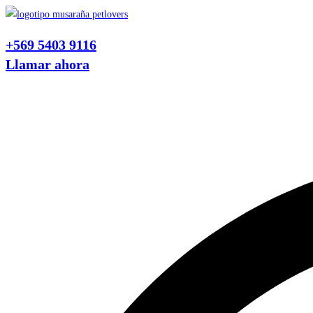
Ir
al
+569 5403 9116
contenido
Llamar ahora