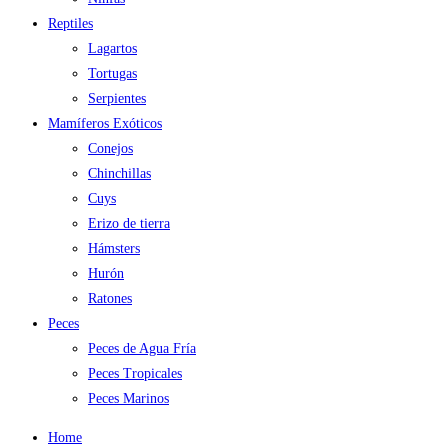
Reptiles
Lagartos
Tortugas
Serpientes
Mamíferos Exóticos
Conejos
Chinchillas
Cuys
Erizo de tierra
Hámsters
Hurón
Ratones
Peces
Peces de Agua Fría
Peces Tropicales
Peces Marinos
Home