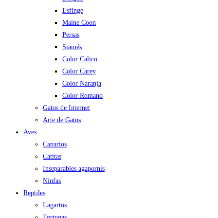
Esfinge
Maine Coon
Persas
Siamés
Color Calico
Color Carey
Color Naranja
Color Romano
Gatos de Internet
Arte de Gatos
Aves
Canarios
Catitas
Inseparables agapornis
Ninfas
Reptiles
Lagartos
Tortugas