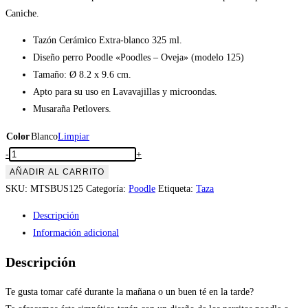
Caniche.
Tazón Cerámico Extra-blanco 325 ml.
Diseño perro Poodle «Poodles – Oveja» (modelo 125)
Tamaño: Ø 8.2 x 9.6 cm.
Apto para su uso en Lavavajillas y microondas.
Musaraña Petlovers.
Color
Blanco
Limpiar
Tazón
-
+
perro
AÑADIR AL CARRITO
Poodle
SKU:
MTSBUS125
Categoría:
Poodle
Etiqueta:
Taza
«Poodles
Descripción
–
Información adicional
Oveja»
(modelo
Descripción
125)
cantidad
Te gusta tomar café durante la mañana o un buen té en la tarde?