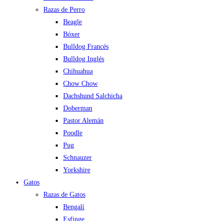
Razas de Perro
Beagle
Bóxer
Bulldog Francés
Bulldog Inglés
Chihuahua
Chow Chow
Dachshund Salchicha
Doberman
Pastor Alemán
Poodle
Pug
Schnauzer
Yorkshire
Gatos
Razas de Gatos
Bengalí
Esfinge