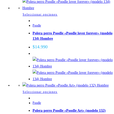
Este
Seleccionar opciones
producto
Poodle
tiene
Polera perro Poodle «Poodle lover forever» (modelo
múltiples
134) Hombre
variantes.
Las
$
14.990
opciones
se
pueden
elegir
en
la
página
Este
Seleccionar opciones
de
producto
Poodle
producto
tiene
Polera perro Poodle «Poodle Art» (modelo 132)
múltiples