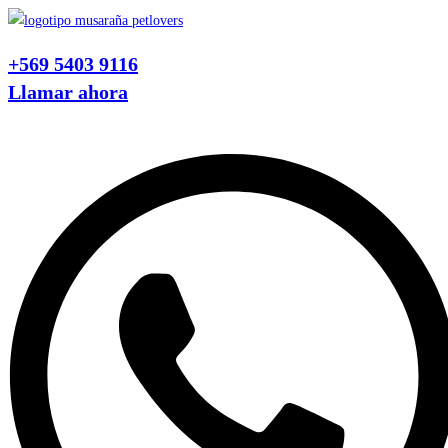
Ir
al
+569 5403 9116
contenido
Llamar ahora