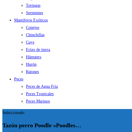
Tortugas
Serpientes
Mamíferos Exóticos
Conejos
Chinchillas
Cuys
Erizo de tierra
Hámsters
Hurón
Ratones
Peces
Peces de Agua Fría
Peces Tropicales
Peces Marinos
Seleccionado:
Tazón perro Poodle «Poodles…