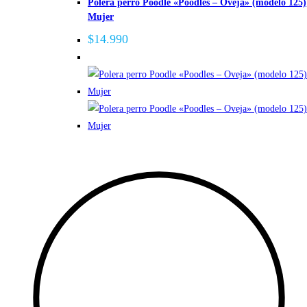
Polera perro Poodle «Poodles – Oveja» (modelo 125)
múltiples
Mujer
variantes.
Las
$
14.990
opciones
se
pueden
elegir
en
la
página
de
producto