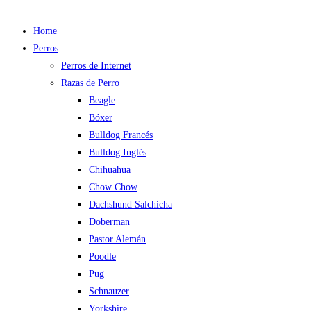
Home
Perros
Perros de Internet
Razas de Perro
Beagle
Bóxer
Bulldog Francés
Bulldog Inglés
Chihuahua
Chow Chow
Dachshund Salchicha
Doberman
Pastor Alemán
Poodle
Pug
Schnauzer
Yorkshire