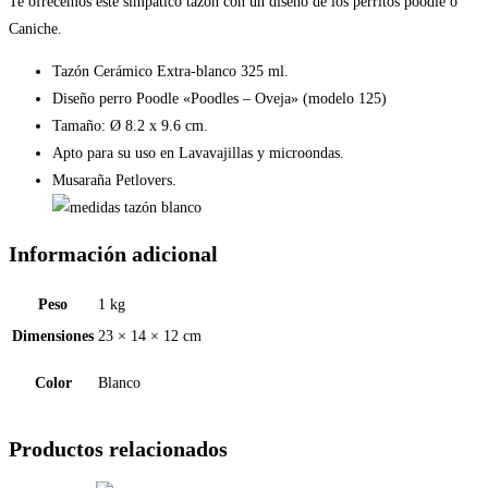
Te ofrecemos éste simpático tazón con un diseño de los perritos poodle o
Caniche.
Tazón Cerámico Extra-blanco 325 ml.
Diseño perro Poodle «Poodles – Oveja» (modelo 125)
Tamaño: Ø 8.2 x 9.6 cm.
Apto para su uso en Lavavajillas y microondas.
Musaraña Petlovers.
Información adicional
Peso
1 kg
Dimensiones
23 × 14 × 12 cm
Color
Blanco
Productos relacionados