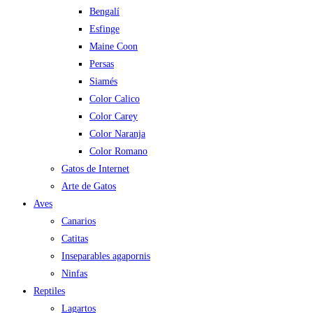
Bengalí
Esfinge
Maine Coon
Persas
Siamés
Color Calico
Color Carey
Color Naranja
Color Romano
Gatos de Internet
Arte de Gatos
Aves
Canarios
Catitas
Inseparables agapornis
Ninfas
Reptiles
Lagartos