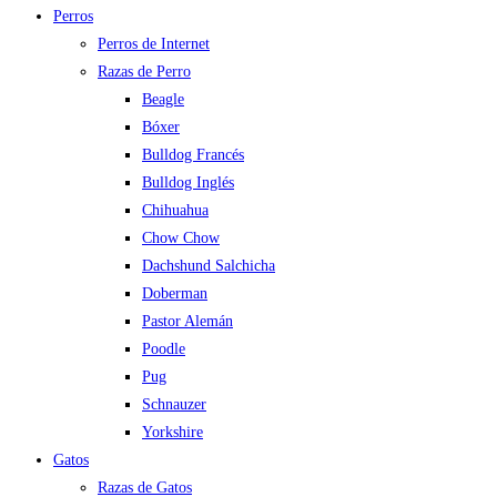
Perros
Perros de Internet
Razas de Perro
Beagle
Bóxer
Bulldog Francés
Bulldog Inglés
Chihuahua
Chow Chow
Dachshund Salchicha
Doberman
Pastor Alemán
Poodle
Pug
Schnauzer
Yorkshire
Gatos
Razas de Gatos