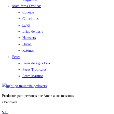
Mamíferos Exóticos
Conejos
Chinchillas
Cuys
Erizo de tierra
Hámsters
Hurón
Ratones
Peces
Peces de Agua Fría
Peces Tropicales
Peces Marinos
Productos para personas que Aman a sus mascotas
/ Petlovers
$
0
0