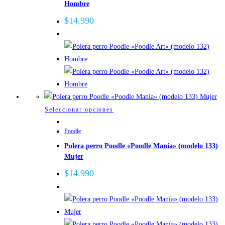
Hombre
variantes.
Las
$
14.990
opciones
se
pueden
elegir
en
la
página
Este
Seleccionar opciones
de
producto
Poodle
producto
tiene
Polera perro Poodle «Poodle Manía» (modelo 133)
múltiples
Mujer
variantes.
Las
$
14.990
opciones
se
pueden
elegir