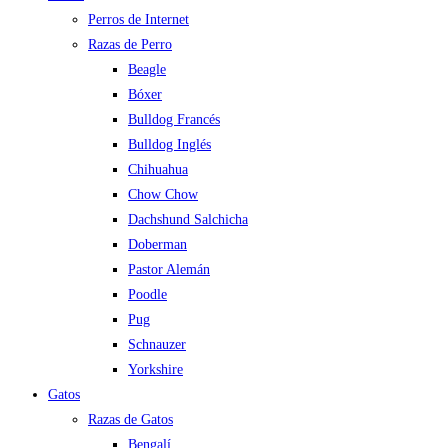
Perros de Internet
Razas de Perro
Beagle
Bóxer
Bulldog Francés
Bulldog Inglés
Chihuahua
Chow Chow
Dachshund Salchicha
Doberman
Pastor Alemán
Poodle
Pug
Schnauzer
Yorkshire
Gatos
Razas de Gatos
Bengalí