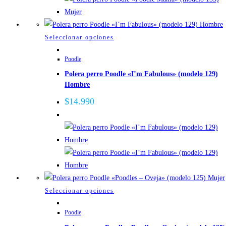
en
la
página
Este
Seleccionar opciones
de
producto
Poodle
producto
tiene
Polera perro Poodle «I’m Fabulous» (modelo 129)
múltiples
Hombre
variantes.
Las
$
14.990
opciones
se
pueden
elegir
en
la
página
Este
Seleccionar opciones
de
producto
Poodle
producto
tiene