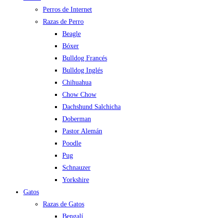
Perros de Internet
Razas de Perro
Beagle
Bóxer
Bulldog Francés
Bulldog Inglés
Chihuahua
Chow Chow
Dachshund Salchicha
Doberman
Pastor Alemán
Poodle
Pug
Schnauzer
Yorkshire
Gatos
Razas de Gatos
Bengalí