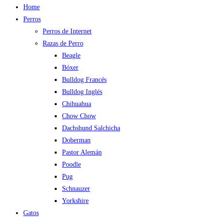
Home
Perros
Perros de Internet
Razas de Perro
Beagle
Bóxer
Bulldog Francés
Bulldog Inglés
Chihuahua
Chow Chow
Dachshund Salchicha
Doberman
Pastor Alemán
Poodle
Pug
Schnauzer
Yorkshire
Gatos