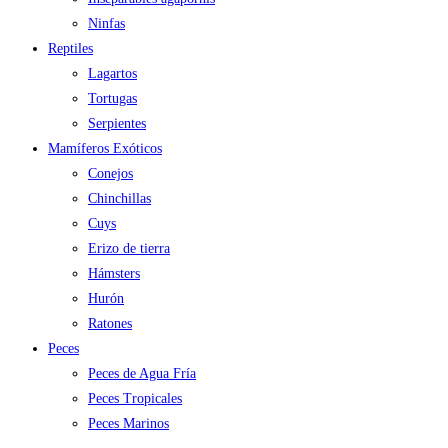
Ninfas
Reptiles
Lagartos
Tortugas
Serpientes
Mamíferos Exóticos
Conejos
Chinchillas
Cuys
Erizo de tierra
Hámsters
Hurón
Ratones
Peces
Peces de Agua Fría
Peces Tropicales
Peces Marinos