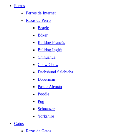
Perros
Perros de Internet
Razas de Perro
Beagle
Bóxer
Bulldog Francés
Bulldog Inglés
Chihuahua
Chow Chow
Dachshund Salchicha
Doberman
Pastor Alemán
Poodle
Pug
Schnauzer
Yorkshire
Gatos
Razas de Gatos