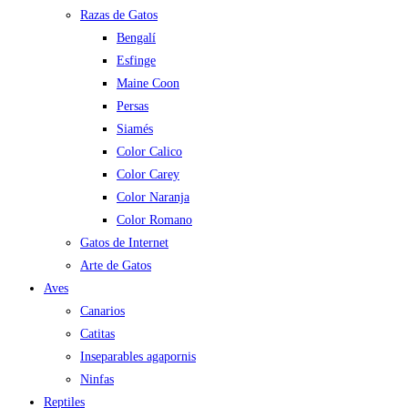
Razas de Gatos
Bengalí
Esfinge
Maine Coon
Persas
Siamés
Color Calico
Color Carey
Color Naranja
Color Romano
Gatos de Internet
Arte de Gatos
Aves
Canarios
Catitas
Inseparables agapornis
Ninfas
Reptiles