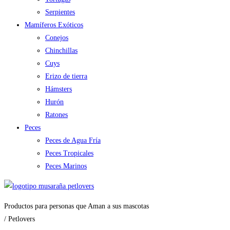
Serpientes
Mamíferos Exóticos
Conejos
Chinchillas
Cuys
Erizo de tierra
Hámsters
Hurón
Ratones
Peces
Peces de Agua Fría
Peces Tropicales
Peces Marinos
Productos para personas que Aman a sus mascotas
/ Petlovers