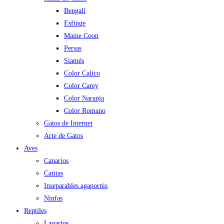
Bengalí
Esfinge
Maine Coon
Persas
Siamés
Color Calico
Color Carey
Color Naranja
Color Romano
Gatos de Internet
Arte de Gatos
Aves
Canarios
Catitas
Inseparables agapornis
Ninfas
Reptiles
Lagartos