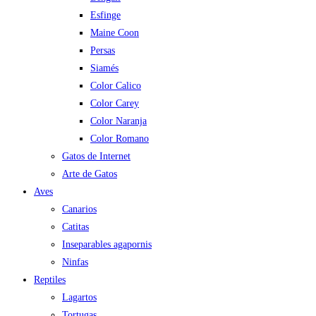
Esfinge
Maine Coon
Persas
Siamés
Color Calico
Color Carey
Color Naranja
Color Romano
Gatos de Internet
Arte de Gatos
Aves
Canarios
Catitas
Inseparables agapornis
Ninfas
Reptiles
Lagartos
Tortugas