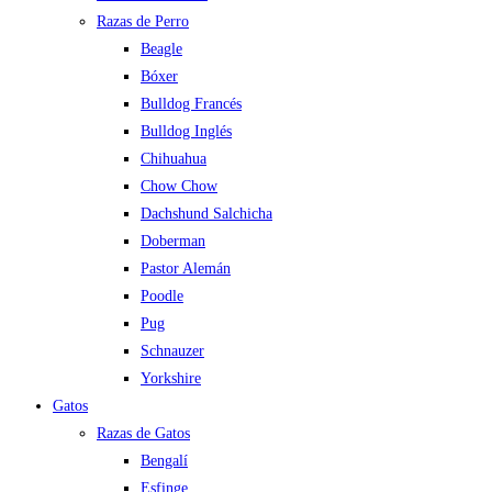
Razas de Perro
Beagle
Bóxer
Bulldog Francés
Bulldog Inglés
Chihuahua
Chow Chow
Dachshund Salchicha
Doberman
Pastor Alemán
Poodle
Pug
Schnauzer
Yorkshire
Gatos
Razas de Gatos
Bengalí
Esfinge