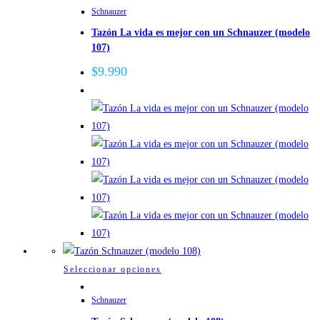
Schnauzer
producto
tiene
Tazón La vida es mejor con un Schnauzer (modelo
múltiples
107)
variantes.
Las
$
9.990
opciones
se
pueden
elegir
en
la
página
de
producto
Este
Seleccionar opciones
producto
Schnauzer
tiene