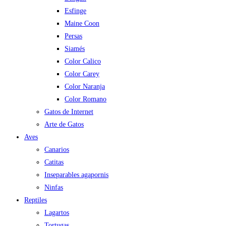
Esfinge
Maine Coon
Persas
Siamés
Color Calico
Color Carey
Color Naranja
Color Romano
Gatos de Internet
Arte de Gatos
Aves
Canarios
Catitas
Inseparables agapornis
Ninfas
Reptiles
Lagartos
Tortugas