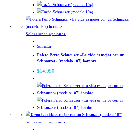
pueden
elegir
en
la
página
Este
Seleccionar opciones
de
producto
producto
Schnauzer
tiene
Polera Perro Schnauzer «La vida es mejor con un
múltiples
Schnauzer» (modelo 107) hombre
variantes.
Las
$
14.990
opciones
se
pueden
elegir
en
la
página
Este
Seleccionar opciones
de
producto