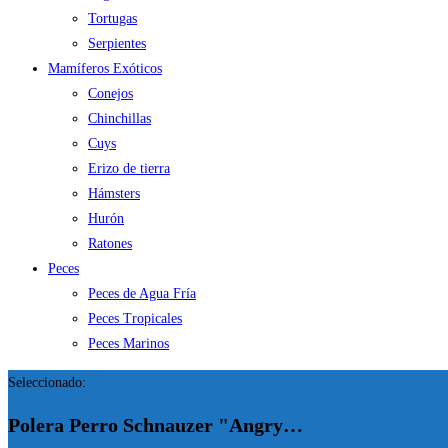
Tortugas
Serpientes
Mamíferos Exóticos
Conejos
Chinchillas
Cuys
Erizo de tierra
Hámsters
Hurón
Ratones
Peces
Peces de Agua Fría
Peces Tropicales
Peces Marinos
Seleccionado:
Polera Perro Schnauzer "Angry…