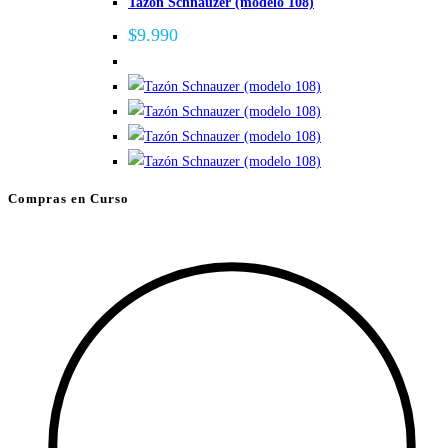
Tazón Schnauzer (modelo 108)
múltiples
variantes.
$
9.990
Las
opciones
se
pueden
elegir
en
Compras en Curso
la
página
de
producto