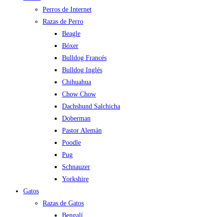
Perros de Internet
Razas de Perro
Beagle
Bóxer
Bulldog Francés
Bulldog Inglés
Chihuahua
Chow Chow
Dachshund Salchicha
Doberman
Pastor Alemán
Poodle
Pug
Schnauzer
Yorkshire
Gatos
Razas de Gatos
Bengalí