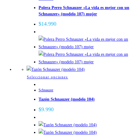
tiene
Polera Perro Schnauzer «La vida es mejor con un
múltiples
Schnauzer» (modelo 107) mujer
variantes.
Las
$
14.990
opciones
se
pueden
elegir
en
la
página
Este
Seleccionar opciones
de
producto
Schnauzer
producto
tiene
Tazón Schnauzer (modelo 104)
múltiples
variantes.
$
9.990
Las
opciones
se