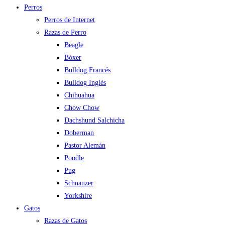
Perros
Perros de Internet
Razas de Perro
Beagle
Bóxer
Bulldog Francés
Bulldog Inglés
Chihuahua
Chow Chow
Dachshund Salchicha
Doberman
Pastor Alemán
Poodle
Pug
Schnauzer
Yorkshire
Gatos
Razas de Gatos