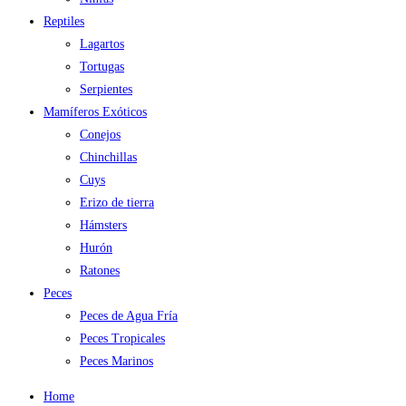
Reptiles
Lagartos
Tortugas
Serpientes
Mamíferos Exóticos
Conejos
Chinchillas
Cuys
Erizo de tierra
Hámsters
Hurón
Ratones
Peces
Peces de Agua Fría
Peces Tropicales
Peces Marinos
Home