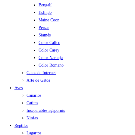
Bengalí
Esfinge
Maine Coon
Persas
Siamés
Color Calico
Color Carey
Color Naranja
Color Romano
Gatos de Internet
Arte de Gatos
Aves
Canarios
Catitas
Inseparables agapornis
Ninfas
Reptiles
Lagartos