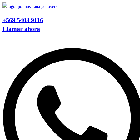
Ir
al
+569 5403 9116
contenido
Llamar ahora