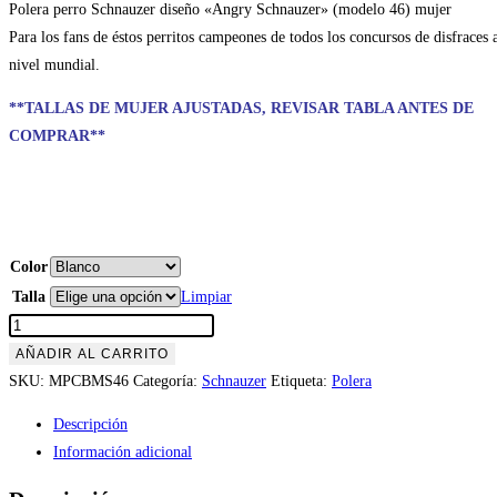
Polera perro Schnauzer diseño «Angry Schnauzer» (modelo 46) mujer
Para los fans de éstos perritos campeones de todos los concursos de disfraces 
nivel mundial.
**TALLAS DE MUJER AJUSTADAS, REVISAR TABLA ANTES DE
COMPRAR**
Color
Talla
Limpiar
Polera
Perro
AÑADIR AL CARRITO
Schnauzer
SKU:
MPCBMS46
Categoría:
Schnauzer
Etiqueta:
Polera
"Angry
Descripción
Schnauzer"
Información adicional
(modelo
46)