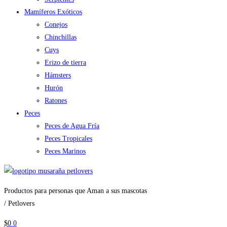
Mamíferos Exóticos
Conejos
Chinchillas
Cuys
Erizo de tierra
Hámsters
Hurón
Ratones
Peces
Peces de Agua Fría
Peces Tropicales
Peces Marinos
Productos para personas que Aman a sus mascotas
/ Petlovers
$
0
0