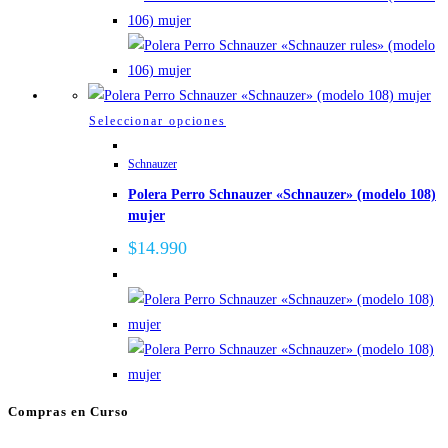
pueden
elegir
en
la
página
Este
Seleccionar opciones
de
producto
Schnauzer
producto
tiene
Polera Perro Schnauzer «Schnauzer» (modelo 108)
múltiples
mujer
variantes.
Las
$
14.990
opciones
se
pueden
elegir
en
la
Compras en Curso
página
de