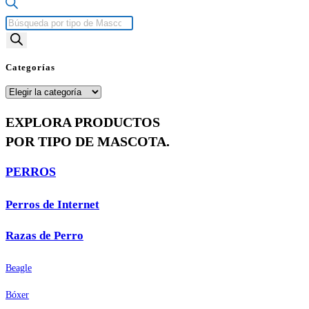
Búsqueda
de
productos
Categorías
Categorías
EXPLORA PRODUCTOS
POR TIPO DE MASCOTA.
PERROS
Perros de Internet
Razas de Perro
Beagle
Bóxer