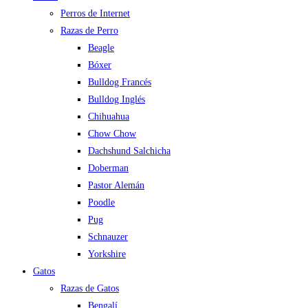
Perros de Internet
Razas de Perro
Beagle
Bóxer
Bulldog Francés
Bulldog Inglés
Chihuahua
Chow Chow
Dachshund Salchicha
Doberman
Pastor Alemán
Poodle
Pug
Schnauzer
Yorkshire
Gatos
Razas de Gatos
Bengalí