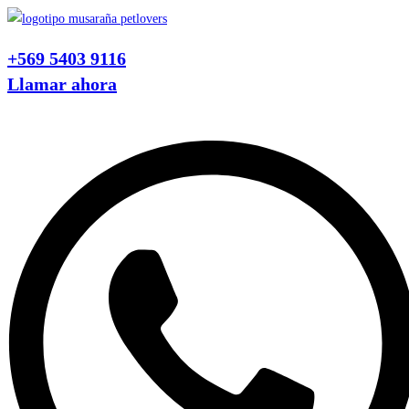
Ir
al
+569 5403 9116
contenido
Llamar ahora