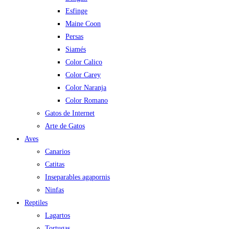
Esfinge
Maine Coon
Persas
Siamés
Color Calico
Color Carey
Color Naranja
Color Romano
Gatos de Internet
Arte de Gatos
Aves
Canarios
Catitas
Inseparables agapornis
Ninfas
Reptiles
Lagartos
Tortugas