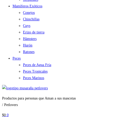
Mamíferos Exóticos
Conejos
Chinchillas
Cuys
Erizo de tierra
Hámsters
Hurón
Ratones
Peces
Peces de Agua Fría
Peces Tropicales
Peces Marinos
Productos para personas que Aman a sus mascotas
/ Petlovers
$
0
0