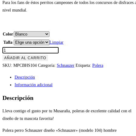
Para los fans de éstos perritos campeones de todos los concursos de disfraces 
nivel mundial.
Color
Talla
Limpiar
Polera
Perro
AÑADIR AL CARRITO
Schnauzer
SKU:
MPCBHS104
Categoría:
Schnauzer
Etiqueta:
Polera
"Schnauzer"
Descripción
(modelo
Información adicional
104)
hombre
Descripción
cantidad
Lleva contigo el gusto por tu Musaraña, poleras de excelente calidad con el
diseño de tu mascota favorita!
Polera perro Schnauzer diseño «Schnauzer» (modelo 104) hombre