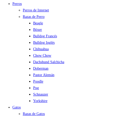
Perros
Perros de Internet
Razas de Perro
Beagle
Bóxer
Bulldog Francés
Bulldog Inglés
Chihuahua
Chow Chow
Dachshund Salchicha
Doberman
Pastor Alemán
Poodle
Pug
Schnauzer
Yorkshire
Gatos
Razas de Gatos