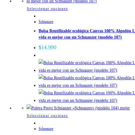
página
Este
Seleccionar opciones
de
producto
producto
Schnauzer
tiene
Bolsa Reutilizable ecológica Canvas 100% Algodón 
múltiples
vida es mejor con un Schnauzer (modelo 107)
variantes.
Las
$
14.990
opciones
se
pueden
elegir
en
la
página
de
producto
Este
Seleccionar opciones
producto
Schnauzer
tiene