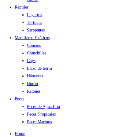
Reptiles
Lagartos
Tortugas
Serpientes
Mamíferos Exóticos
Conejos
Chinchillas
Cuys
Erizo de tierra
Hámsters
Hurón
Ratones
Peces
Peces de Agua Fría
Peces Tropicales
Peces Marinos
Home