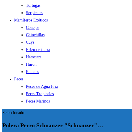
Tortugas
Serpientes
Mamíferos Exóticos
Conejos
Chinchillas
Cuys
Erizo de tierra
Hámsters
Hurón
Ratones
Peces
Peces de Agua Fría
Peces Tropicales
Peces Marinos
Seleccionado:
Polera Perro Schnauzer "Schnauzer"…