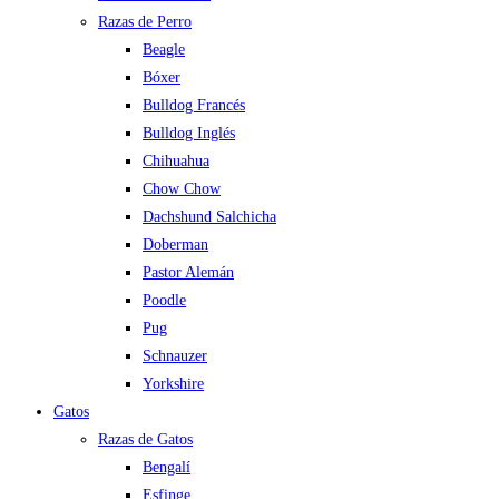
Razas de Perro
Beagle
Bóxer
Bulldog Francés
Bulldog Inglés
Chihuahua
Chow Chow
Dachshund Salchicha
Doberman
Pastor Alemán
Poodle
Pug
Schnauzer
Yorkshire
Gatos
Razas de Gatos
Bengalí
Esfinge