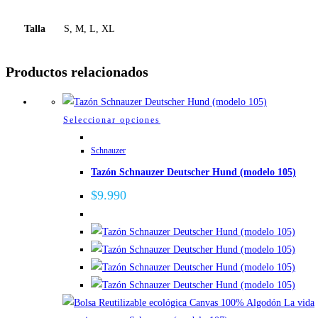
Talla
S, M, L, XL
Productos relacionados
Este
Seleccionar opciones
producto
Schnauzer
tiene
Tazón Schnauzer Deutscher Hund (modelo 105)
múltiples
variantes.
$
9.990
Las
opciones
se
pueden
elegir
en
la