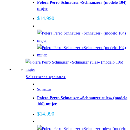
Polera Perro Schnauzer «Schnauzer» (modelo 104)
múltiples
mujer
variantes.
Las
$
14.990
opciones
se
pueden
elegir
en
la
página
de
Este
Seleccionar opciones
producto
producto
Schnauzer
tiene
Polera Perro Schnauzer «Schnauzer rules» (modelo
múltiples
106) mujer
variantes.
Las
$
14.990
opciones
se