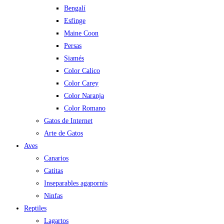
Bengalí
Esfinge
Maine Coon
Persas
Siamés
Color Calico
Color Carey
Color Naranja
Color Romano
Gatos de Internet
Arte de Gatos
Aves
Canarios
Catitas
Inseparables agapornis
Ninfas
Reptiles
Lagartos