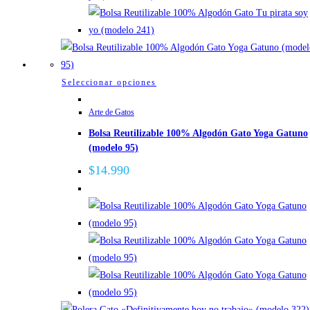
la
página
de
producto
Este
Seleccionar opciones
producto
Arte de Gatos
tiene
Bolsa Reutilizable 100% Algodón Gato Yoga Gatuno
múltiples
(modelo 95)
variantes.
Las
$
14.990
opciones
se
pueden
elegir
en
la
página
de