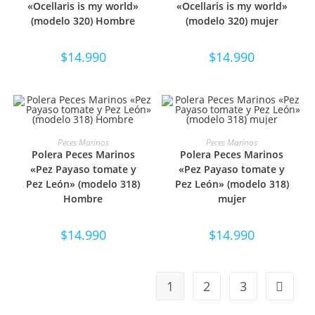
«Ocellaris is my world»
«Ocellaris is my world»
(modelo 320) Hombre
(modelo 320) mujer
$
14.990
$
14.990
SELECCIONAR OPCIONES
SELECCIONAR OPCIONES
Peces Marinos
Peces Marinos
Polera Peces Marinos
Polera Peces Marinos
«Pez Payaso tomate y
«Pez Payaso tomate y
Pez León» (modelo 318)
Pez León» (modelo 318)
Hombre
mujer
$
14.990
$
14.990
1
2
3