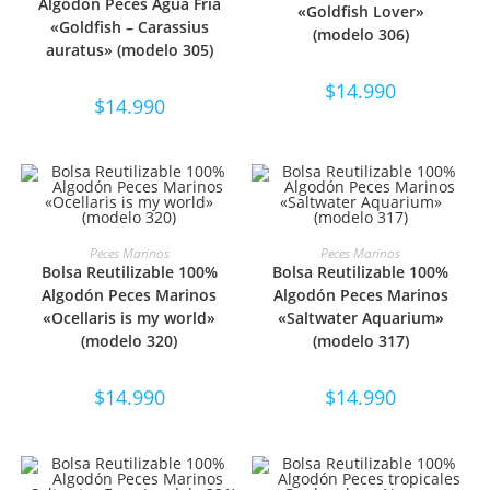
Algodón Peces Agua Fría
«Goldfish Lover»
«Goldfish – Carassius
(modelo 306)
auratus» (modelo 305)
$
14.990
$
14.990
SELECCIONAR OPCIONES
SELECCIONAR OPCIONES
Peces Marinos
Peces Marinos
Bolsa Reutilizable 100%
Bolsa Reutilizable 100%
Algodón Peces Marinos
Algodón Peces Marinos
«Ocellaris is my world»
«Saltwater Aquarium»
(modelo 320)
(modelo 317)
$
14.990
$
14.990