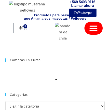
+569 5403 9116
Llamar ahora
WhatsApp
Productos para personas
que Aman a sus mascotas / Petlovers
Mamíferos Exóticos
0
$
0
Compras En Curso
Categorías