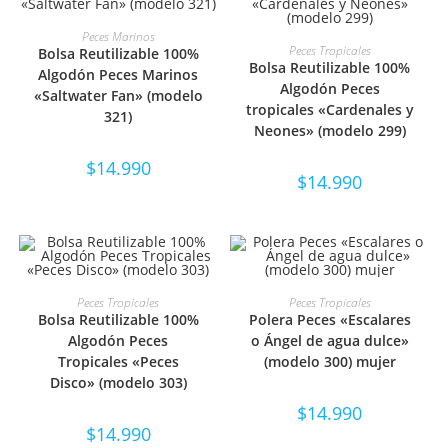
SELECCIONAR OPCIONES
Peces Marinos
SELECCIONAR OPCIONES
Peces Tropicales
Bolsa Reutilizable 100%
Bolsa Reutilizable 100%
Algodón Peces Marinos
Algodón Peces
«Saltwater Fan» (modelo
tropicales «Cardenales y
321)
Neones» (modelo 299)
$
14.990
$
14.990
SELECCIONAR OPCIONES
SELECCIONAR OPCIONES
Peces Tropicales
Peces Tropicales
Bolsa Reutilizable 100%
Polera Peces «Escalares
Algodón Peces
o Ángel de agua dulce»
Tropicales «Peces
(modelo 300) mujer
Disco» (modelo 303)
$
14.990
$
14.990