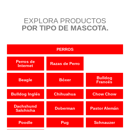
EXPLORA PRODUCTOS
POR TIPO DE MASCOTA.
PERROS
Perros de
Razas de Perro
Internet
Bulldog
Beagle
Bóxer
Francés
Bulldog Inglés
Chihuahua
Chow Chow
Dachshund
Doberman
Pastor Alemán
Salchicha
Poodle
Pug
Schnauzer