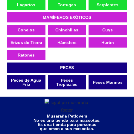
Lagartos
Tortugas
Serpientes
MAMÍFEROS EXÓTICOS
Conejos
Chinchillas
Cuys
Erizos de Tierra
Hámsters
Hurón
Ratones
PECES
Peces de Agua
Peces
Peces Marinos
Fría
Tropicales
Musaraña Petlovers
No es una tienda para mascotas.
Es una tienda para personas
que aman a sus mascotas.