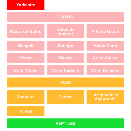
Yorkshire
GATOS
Gatos de
Razas de Gatos
Arte de Gatos
Internet
Bengalí
Esfinge
Maine Coon
Persa
Siamés
Color Calico
Color Carey
Color Naranjo
Color Romano
AVES
Inseparables
Canarios
Catitas
Agapornis
Ninfas
REPTILES