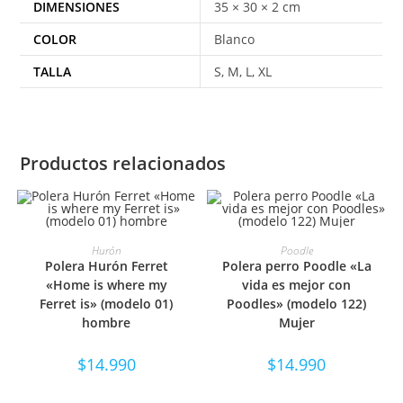
DIMENSIONES
35 × 30 × 2 cm
COLOR
Blanco
TALLA
S, M, L, XL
Productos relacionados
SELECCIONAR OPCIONES
SELECCIONAR OPCIONES
Hurón
Poodle
Polera Hurón Ferret
Polera perro Poodle «La
«Home is where my
vida es mejor con
Ferret is» (modelo 01)
Poodles» (modelo 122)
hombre
Mujer
$
14.990
$
14.990