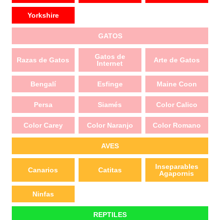
Yorkshire
GATOS
Gatos de
Razas de Gatos
Arte de Gatos
Internet
Bengalí
Esfinge
Maine Coon
Persa
Siamés
Color Calico
Color Carey
Color Naranjo
Color Romano
AVES
Inseparables
Canarios
Catitas
Agapornis
Ninfas
REPTILES