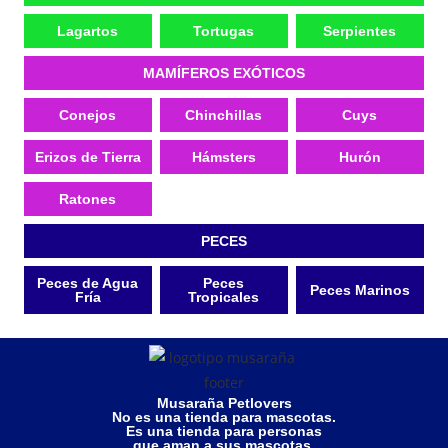
Lagartos
Tortugas
Serpientes
MAMÍFEROS EXÓTICOS
Conejos
Chinchillas
Cuys
Erizos de Tierra
Hámsters
Hurón
Ratones
PECES
Peces de Agua
Peces
Peces Marinos
Fría
Tropicales
Musaraña Petlovers
No es una tienda para mascotas.
Es una tienda para personas
que aman a sus mascotas.