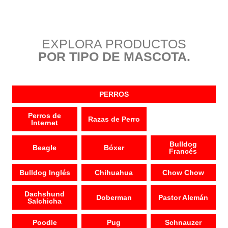
EXPLORA PRODUCTOS
POR TIPO DE MASCOTA.
PERROS
Perros de
Razas de Perro
Internet
Bulldog
Beagle
Bóxer
Francés
Bulldog Inglés
Chihuahua
Chow Chow
Dachshund
Doberman
Pastor Alemán
Salchicha
Poodle
Pug
Schnauzer