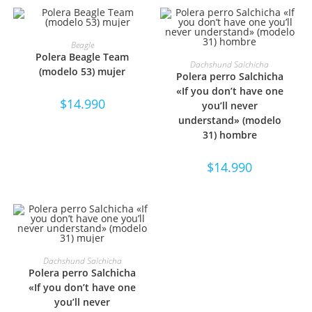
SELECCIONAR OPCIONES
Beagle
Polera Beagle Team
SELECCIONAR OPCIONES
Dachshund Salchicha
(modelo 53) mujer
Polera perro Salchicha
«If you don’t have one
$
14.990
you’ll never
understand» (modelo
31) hombre
$
14.990
SELECCIONAR OPCIONES
Dachshund Salchicha
Polera perro Salchicha
«If you don’t have one
you’ll never