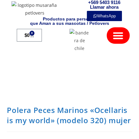
+569 5403 9116
Llamar ahora
WhatsApp
Productos para personas
que Aman a sus mascotas / Petlovers
Mamíferos Exóticos
0
$
0
Polera Peces Marinos «Ocellaris
is my world» (modelo 320) mujer