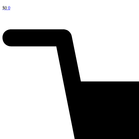
$
0
0