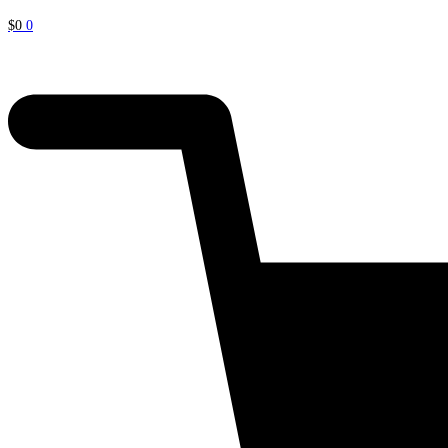
$
0
0