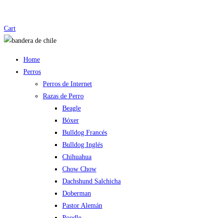
Cart
Home
Perros
Perros de Internet
Razas de Perro
Beagle
Bóxer
Bulldog Francés
Bulldog Inglés
Chihuahua
Chow Chow
Dachshund Salchicha
Doberman
Pastor Alemán
Poodle