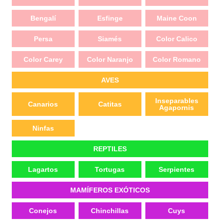
Bengalí
Esfinge
Maine Coon
Persa
Siamés
Color Calico
Color Carey
Color Naranjo
Color Romano
AVES
Inseparables
Canarios
Catitas
Agapornis
Ninfas
REPTILES
Lagartos
Tortugas
Serpientes
MAMÍFEROS EXÓTICOS
Conejos
Chinchillas
Cuys