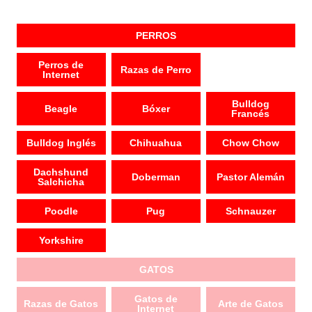
PERROS
Perros de
Razas de Perro
Internet
Bulldog
Beagle
Bóxer
Francés
Bulldog Inglés
Chihuahua
Chow Chow
Dachshund
Doberman
Pastor Alemán
Salchicha
Poodle
Pug
Schnauzer
Yorkshire
GATOS
Gatos de
Razas de Gatos
Arte de Gatos
Internet