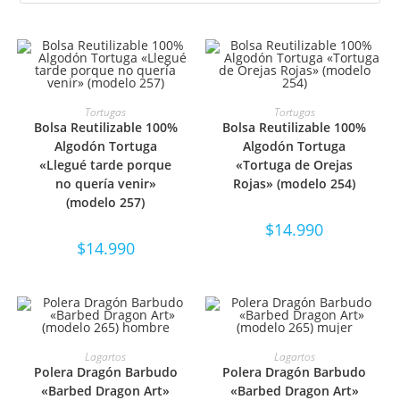
SELECCIONAR OPCIONES
SELECCIONAR OPCIONES
Tortugas
Tortugas
Bolsa Reutilizable 100%
Bolsa Reutilizable 100%
Algodón Tortuga
Algodón Tortuga
«Llegué tarde porque
«Tortuga de Orejas
no quería venir»
Rojas» (modelo 254)
(modelo 257)
$
14.990
$
14.990
SELECCIONAR OPCIONES
SELECCIONAR OPCIONES
Lagartos
Lagartos
Polera Dragón Barbudo
Polera Dragón Barbudo
«Barbed Dragon Art»
«Barbed Dragon Art»