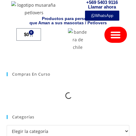
+569 5403 9116
Llamar ahora
WhatsApp
Productos para personas
que Aman a sus mascotas / Petlovers
Mamíferos Exóticos
0
$
0
Compras En Curso
Categorías