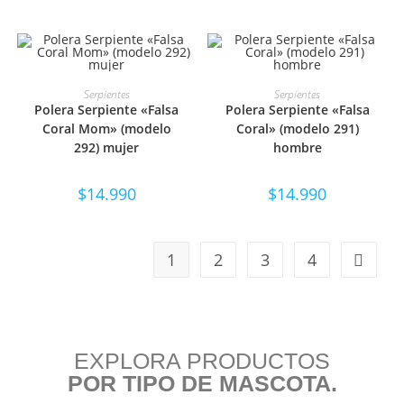
SELECCIONAR OPCIONES
SELECCIONAR OPCIONES
Serpientes
Serpientes
Polera Serpiente «Falsa
Polera Serpiente «Falsa
Coral Mom» (modelo
Coral» (modelo 291)
292) mujer
hombre
$
14.990
$
14.990
1
2
3
4
EXPLORA PRODUCTOS
POR TIPO DE MASCOTA.