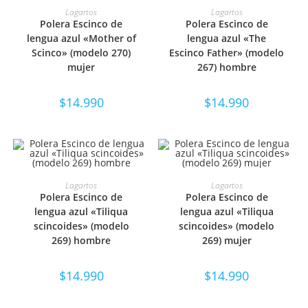
SELECCIONAR OPCIONES
SELECCIONAR OPCIONES
Lagartos
Lagartos
Polera Escinco de
Polera Escinco de
lengua azul «Mother of
lengua azul «The
Scinco» (modelo 270)
Escinco Father» (modelo
mujer
267) hombre
$
14.990
$
14.990
SELECCIONAR OPCIONES
SELECCIONAR OPCIONES
Lagartos
Lagartos
Polera Escinco de
Polera Escinco de
lengua azul «Tiliqua
lengua azul «Tiliqua
scincoides» (modelo
scincoides» (modelo
269) hombre
269) mujer
$
14.990
$
14.990