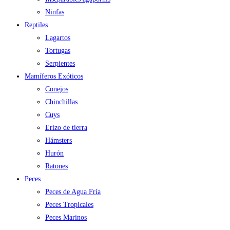
Ninfas
Reptiles
Lagartos
Tortugas
Serpientes
Mamíferos Exóticos
Conejos
Chinchillas
Cuys
Erizo de tierra
Hámsters
Hurón
Ratones
Peces
Peces de Agua Fría
Peces Tropicales
Peces Marinos