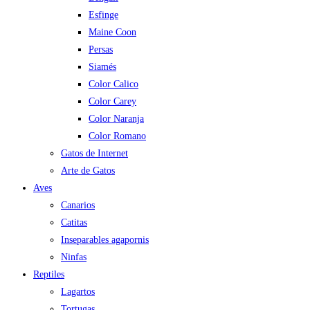
Esfinge
Maine Coon
Persas
Siamés
Color Calico
Color Carey
Color Naranja
Color Romano
Gatos de Internet
Arte de Gatos
Aves
Canarios
Catitas
Inseparables agapornis
Ninfas
Reptiles
Lagartos
Tortugas