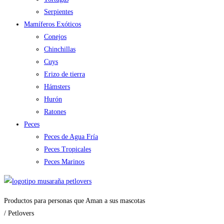
Serpientes
Mamíferos Exóticos
Conejos
Chinchillas
Cuys
Erizo de tierra
Hámsters
Hurón
Ratones
Peces
Peces de Agua Fría
Peces Tropicales
Peces Marinos
Productos para personas que Aman a sus mascotas
/ Petlovers