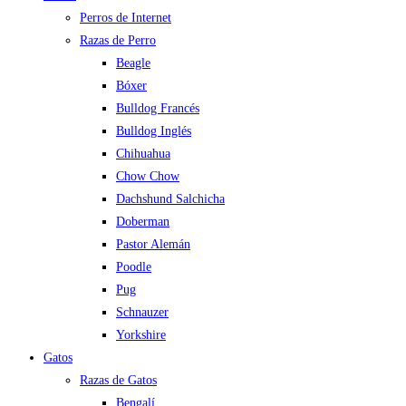
Perros de Internet
Razas de Perro
Beagle
Bóxer
Bulldog Francés
Bulldog Inglés
Chihuahua
Chow Chow
Dachshund Salchicha
Doberman
Pastor Alemán
Poodle
Pug
Schnauzer
Yorkshire
Gatos
Razas de Gatos
Bengalí