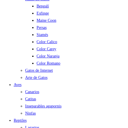
Bengalí
Esfinge
Maine Coon
Persas
Siamés
Color Calico
Color Carey
Color Naranja
Color Romano
Gatos de Internet
Arte de Gatos
Aves
Canarios
Catitas
Inseparables agapornis
Ninfas
Reptiles
Lagartos