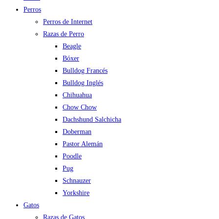
Perros
Perros de Internet
Razas de Perro
Beagle
Bóxer
Bulldog Francés
Bulldog Inglés
Chihuahua
Chow Chow
Dachshund Salchicha
Doberman
Pastor Alemán
Poodle
Pug
Schnauzer
Yorkshire
Gatos
Razas de Gatos