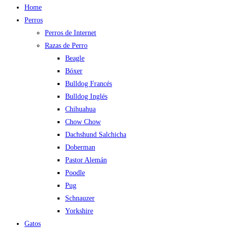
Home
Perros
Perros de Internet
Razas de Perro
Beagle
Bóxer
Bulldog Francés
Bulldog Inglés
Chihuahua
Chow Chow
Dachshund Salchicha
Doberman
Pastor Alemán
Poodle
Pug
Schnauzer
Yorkshire
Gatos