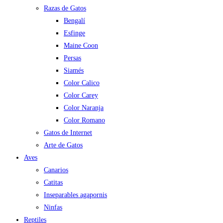
Razas de Gatos
Bengalí
Esfinge
Maine Coon
Persas
Siamés
Color Calico
Color Carey
Color Naranja
Color Romano
Gatos de Internet
Arte de Gatos
Aves
Canarios
Catitas
Inseparables agapornis
Ninfas
Reptiles