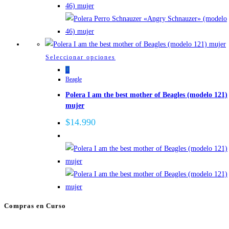
pueden
elegir
en
la
página
Este
Seleccionar opciones
de
producto
Beagle
producto
tiene
Polera I am the best mother of Beagles (modelo 121)
múltiples
mujer
variantes.
Las
$
14.990
opciones
se
pueden
elegir
en
la
Compras en Curso
página
de