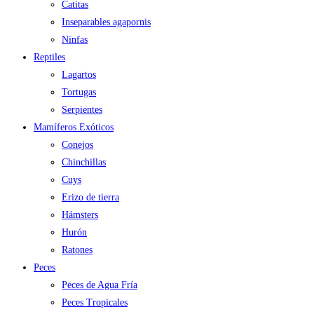
Catitas
Inseparables agapornis
Ninfas
Reptiles
Lagartos
Tortugas
Serpientes
Mamíferos Exóticos
Conejos
Chinchillas
Cuys
Erizo de tierra
Hámsters
Hurón
Ratones
Peces
Peces de Agua Fría
Peces Tropicales