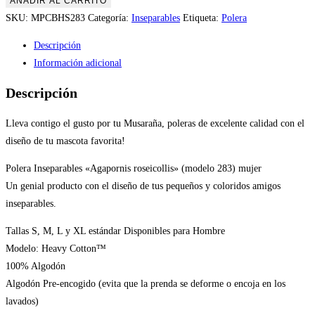
AÑADIR AL CARRITO
«Agapornis
SKU:
MPCBHS283
Categoría:
Inseparables
Etiqueta:
Polera
roseicollis»
Descripción
(modelo
Información adicional
283)
hombre
Descripción
cantidad
Lleva contigo el gusto por tu Musaraña, poleras de excelente calidad con el
diseño de tu mascota favorita!
Polera Inseparables «Agapornis roseicollis» (modelo 283) mujer
Un genial producto con el diseño de tus pequeños y coloridos amigos
inseparables.
Tallas S, M, L y XL estándar Disponibles para Hombre
Modelo: Heavy Cotton™
100% Algodón
Algodón Pre-encogido (evita que la prenda se deforme o encoja en los
lavados)