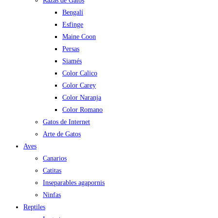
Razas de Gatos
Bengalí
Esfinge
Maine Coon
Persas
Siamés
Color Calico
Color Carey
Color Naranja
Color Romano
Gatos de Internet
Arte de Gatos
Aves
Canarios
Catitas
Inseparables agapornis
Ninfas
Reptiles