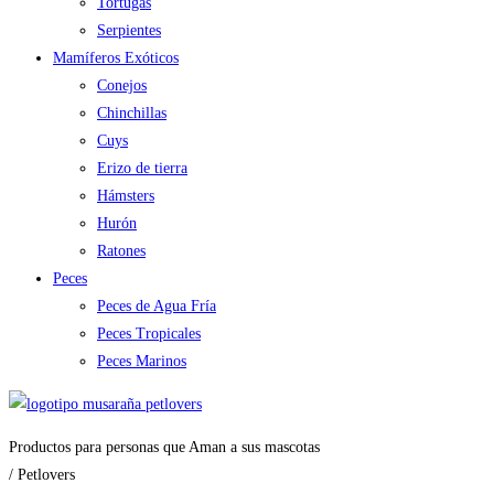
Tortugas
Serpientes
Mamíferos Exóticos
Conejos
Chinchillas
Cuys
Erizo de tierra
Hámsters
Hurón
Ratones
Peces
Peces de Agua Fría
Peces Tropicales
Peces Marinos
Productos para personas que Aman a sus mascotas
/ Petlovers