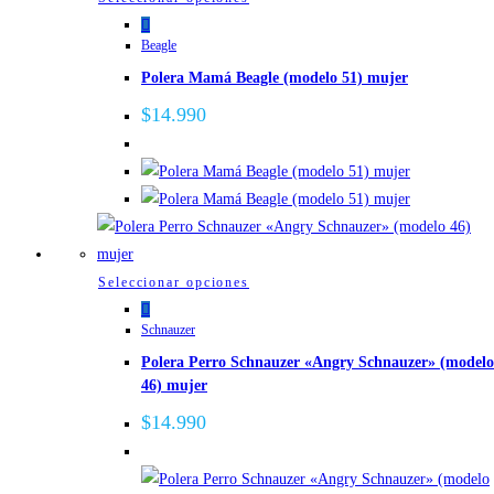
en
producto
la
Beagle
tiene
página
Polera Mamá Beagle (modelo 51) mujer
múltiples
de
variantes.
$
14.990
producto
Las
opciones
se
pueden
elegir
en
Este
Seleccionar opciones
la
producto
página
Schnauzer
tiene
de
Polera Perro Schnauzer «Angry Schnauzer» (modelo
múltiples
producto
46) mujer
variantes.
Las
$
14.990
opciones
se