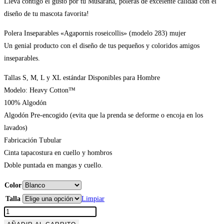
Lleva contigo el gusto por tu Musaraña, poleras de excelente calidad con el
diseño de tu mascota favorita!
Polera Inseparables «Agapornis roseicollis» (modelo 283) mujer
Un genial producto con el diseño de tus pequeños y coloridos amigos
inseparables.
Tallas S, M, L y XL estándar Disponibles para Hombre
Modelo: Heavy Cotton™
100% Algodón
Algodón Pre-encogido (evita que la prenda se deforme o encoja en los
lavados)
Fabricación Tubular
Cinta tapacostura en cuello y hombros
Doble puntada en mangas y cuello.
Color
Talla
Limpiar
Polera
Inseparables