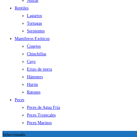
Ninfas
Reptiles
Lagartos
Tortugas
Serpientes
Mamíferos Exóticos
Conejos
Chinchillas
Cuys
Erizo de tierra
Hámsters
Hurón
Ratones
Peces
Peces de Agua Fría
Peces Tropicales
Peces Marinos
Seleccionado: