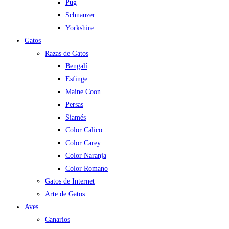
Pug
Schnauzer
Yorkshire
Gatos
Razas de Gatos
Bengalí
Esfinge
Maine Coon
Persas
Siamés
Color Calico
Color Carey
Color Naranja
Color Romano
Gatos de Internet
Arte de Gatos
Aves
Canarios