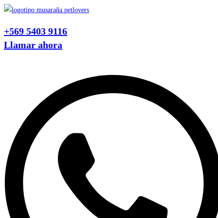
Ir
al
+569 5403 9116
contenido
Llamar ahora