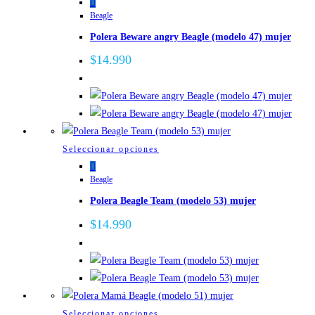
producto
Beagle
tiene
Polera Beware angry Beagle (modelo 47) mujer
múltiples
variantes.
$
14.990
Las
opciones
se
pueden
elegir
Este
Seleccionar opciones
en
producto
la
Beagle
tiene
página
Polera Beagle Team (modelo 53) mujer
múltiples
de
variantes.
$
14.990
producto
Las
opciones
se
pueden
elegir
Este
Seleccionar opciones