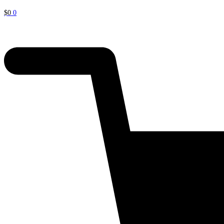
$
0
0