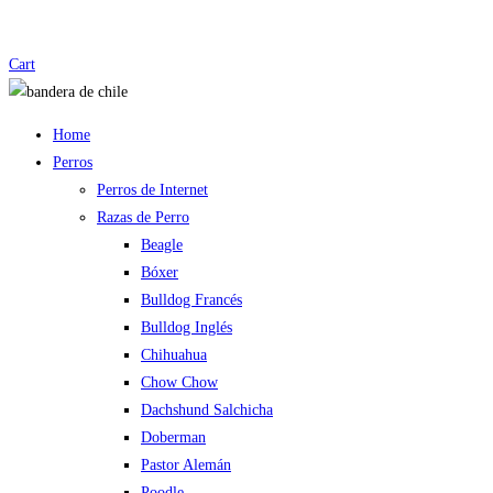
Cart
Home
Perros
Perros de Internet
Razas de Perro
Beagle
Bóxer
Bulldog Francés
Bulldog Inglés
Chihuahua
Chow Chow
Dachshund Salchicha
Doberman
Pastor Alemán
Poodle