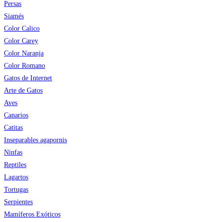
Persas
Siamés
Color Calico
Color Carey
Color Naranja
Color Romano
Gatos de Internet
Arte de Gatos
Aves
Canarios
Catitas
Inseparables agapornis
Ninfas
Reptiles
Lagartos
Tortugas
Serpientes
Mamíferos Exóticos