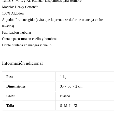
Tallas S, M, L y XL estándar Disponibles para Hombre
Modelo: Heavy Cotton™
100% Algodón
Algodón Pre-encogido (evita que la prenda se deforme o encoja en los
lavados)
Fabricación Tubular
Cinta tapacostura en cuello y hombros
Doble puntada en mangas y cuello.
Información adicional
Peso
1 kg
Dimensiones
35 × 30 × 2 cm
Color
Blanco
Talla
S, M, L, XL