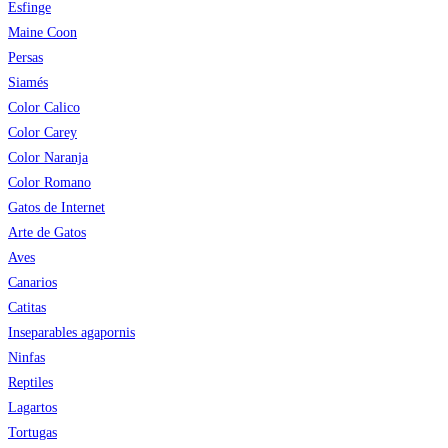
Esfinge
Maine Coon
Persas
Siamés
Color Calico
Color Carey
Color Naranja
Color Romano
Gatos de Internet
Arte de Gatos
Aves
Canarios
Catitas
Inseparables agapornis
Ninfas
Reptiles
Lagartos
Tortugas