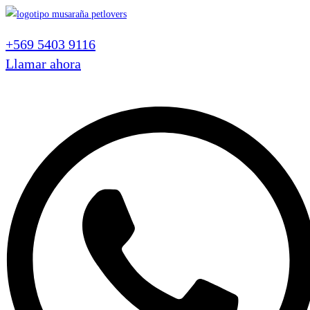
Ir
al
+569 5403 9116
contenido
Llamar ahora