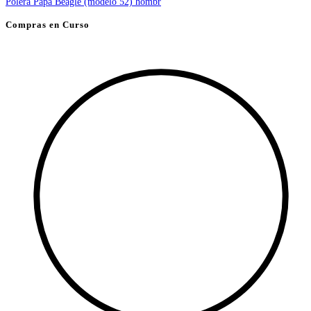
de
producto
Compras en Curso