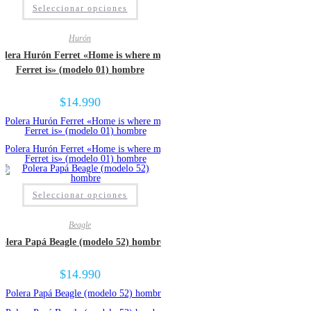
Este
Seleccionar opciones
producto
tiene
múltiples
Hurón
variantes.
Las
olera Hurón Ferret «Home is where my
opciones
se
Ferret is» (modelo 01) hombre
pueden
elegir
en
$
14.990
la
página
de
producto
Este
Seleccionar opciones
producto
tiene
múltiples
Beagle
variantes.
Las
olera Papá Beagle (modelo 52) hombre
opciones
se
pueden
$
14.990
elegir
en
la
página