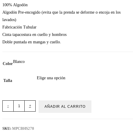
100% Algodón
Algodón Pre-encogido (evita que la prenda se deforme o encoja en los
lavados)
Fabricación Tubular
Cinta tapacostura en cuello y hombros
Doble puntada en mangas y cuello.
Blanco
Color
Elige una opción
Talla
Polera
-
+
AÑADIR AL CARRITO
Ninfa
«Are
you
SKU:
MPCBHS278