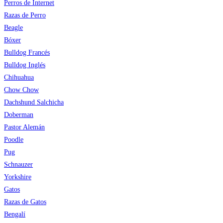
Perros de Internet
Razas de Perro
Beagle
Bóxer
Bulldog Francés
Bulldog Inglés
Chihuahua
Chow Chow
Dachshund Salchicha
Doberman
Pastor Alemán
Poodle
Pug
Schnauzer
Yorkshire
Gatos
Razas de Gatos
Bengalí