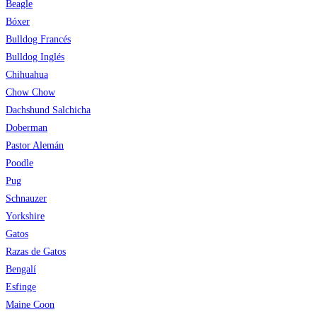
Beagle
Bóxer
Bulldog Francés
Bulldog Inglés
Chihuahua
Chow Chow
Dachshund Salchicha
Doberman
Pastor Alemán
Poodle
Pug
Schnauzer
Yorkshire
Gatos
Razas de Gatos
Bengalí
Esfinge
Maine Coon