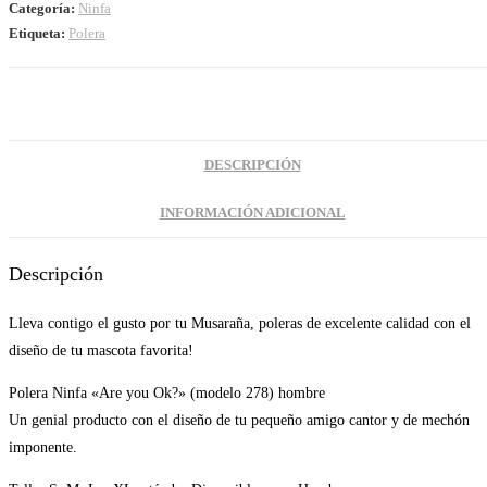
Ok?»
Categoría:
Ninfa
(modelo
Etiqueta:
Polera
278)
hombre
cantidad
DESCRIPCIÓN
INFORMACIÓN ADICIONAL
Descripción
Lleva contigo el gusto por tu Musaraña, poleras de excelente calidad con el
diseño de tu mascota favorita!
Polera Ninfa «Are you Ok?» (modelo 278) hombre
Un genial producto con el diseño de tu pequeño amigo cantor y de mechón
imponente.