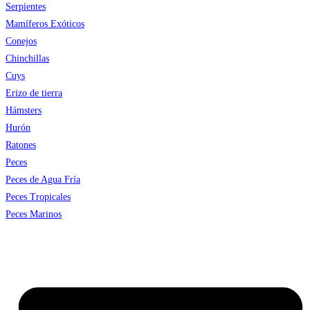
Serpientes
Mamíferos Exóticos
Conejos
Chinchillas
Cuys
Erizo de tierra
Hámsters
Hurón
Ratones
Peces
Peces de Agua Fría
Peces Tropicales
Peces Marinos