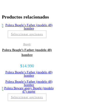
Productos relacionados
Este
Seleccionar opciones
producto
tiene
múltiples
Beagle
variantes.
Las
Polera Beagle’s Father (modelo 48)
opciones
se
hombre
pueden
elegir
en
$
14.990
la
página
de
producto
Este
Seleccionar opciones
producto
tiene
múltiples