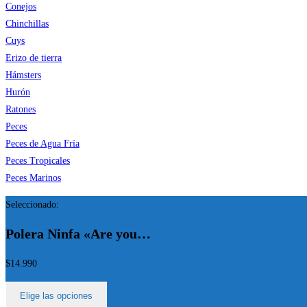
Conejos
Chinchillas
Cuys
Erizo de tierra
Hámsters
Hurón
Ratones
Peces
Peces de Agua Fría
Peces Tropicales
Peces Marinos
Seleccionado:
Polera Ninfa «Are you…
$
14.990
Elige las opciones