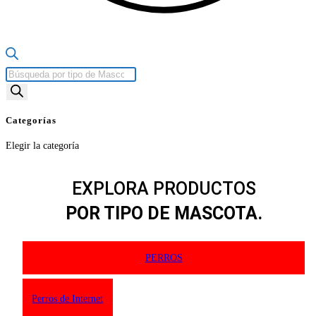
Búsqueda
de
productos
Categorías
Categorías
Elegir la categoría
EXPLORA PRODUCTOS
POR TIPO DE MASCOTA.
PERROS
Perros de Internet