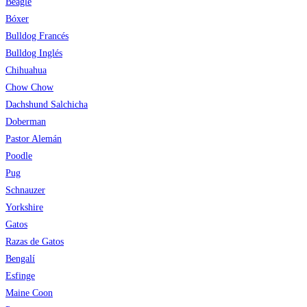
Beagle
Bóxer
Bulldog Francés
Bulldog Inglés
Chihuahua
Chow Chow
Dachshund Salchicha
Doberman
Pastor Alemán
Poodle
Pug
Schnauzer
Yorkshire
Gatos
Razas de Gatos
Bengalí
Esfinge
Maine Coon