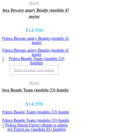
Beagle
variantes.
Las
olera Beware angry Beagle (modelo 47)
opciones
se
mujer
pueden
elegir
en
$
14.990
la
página
de
producto
Este
Seleccionar opciones
producto
tiene
múltiples
Beagle
variantes.
Las
olera Beagle Team (modelo 53) hombre
opciones
se
pueden
$
14.990
elegir
en
la
página
de
producto