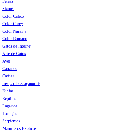
Persas
Siamés
Color Calico
Color Carey
Color Naranja
Color Romano
Gatos de Internet
Arte de Gatos
Aves
Canarios
Catitas
Inseparables agapornis
Ninfas
Reptiles
Lagartos
Tortugas
Serpientes
Mamíferos Exóticos