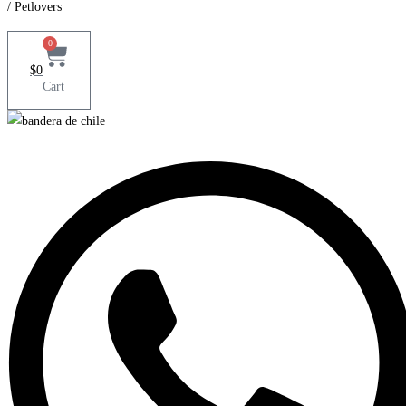
/ Petlovers
0
$
0
Cart