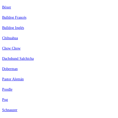
Bóxer
Bulldog Francés
Bulldog Inglés
Chihuahua
Chow Chow
Dachshund Salchicha
Doberman
Pastor Alemán
Poodle
Pug
Schnauzer