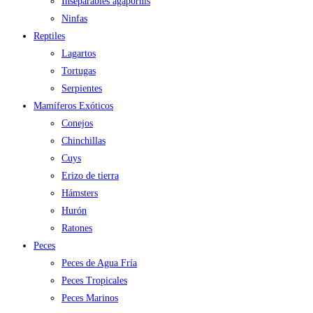
Inseparables agapornis
Ninfas
Reptiles
Lagartos
Tortugas
Serpientes
Mamíferos Exóticos
Conejos
Chinchillas
Cuys
Erizo de tierra
Hámsters
Hurón
Ratones
Peces
Peces de Agua Fría
Peces Tropicales
Peces Marinos