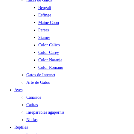
Razas de Gatos
Bengalí
Esfinge
Maine Coon
Persas
Siamés
Color Calico
Color Carey
Color Naranja
Color Romano
Gatos de Internet
Arte de Gatos
Aves
Canarios
Catitas
Inseparables agapornis
Ninfas
Reptiles