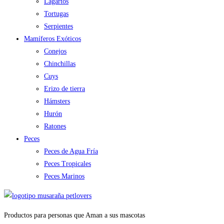
Lagartos
Tortugas
Serpientes
Mamíferos Exóticos
Conejos
Chinchillas
Cuys
Erizo de tierra
Hámsters
Hurón
Ratones
Peces
Peces de Agua Fría
Peces Tropicales
Peces Marinos
Productos para personas que Aman a sus mascotas