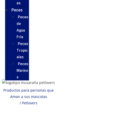
es
Peces
Peces
de
Agua
Fría
Peces
Tropic
ales
Peces
Marino
s
Productos para personas que
Aman a sus mascotas
/ Petlovers