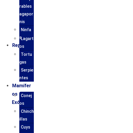
rables
agapor
nis
Ninfa
s
Lagart
Reptiles
os
Tortu
gas
Serpie
ntes
Mamífer
os
Conej
Exóticos
os
Chinch
illas
Cuys