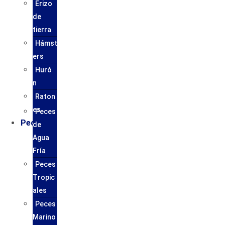
Erizo
de
tierra
Hámst
ers
Huró
n
Raton
es
Peces
Peces
de
Agua
Fría
Peces
Tropic
ales
Peces
Marino