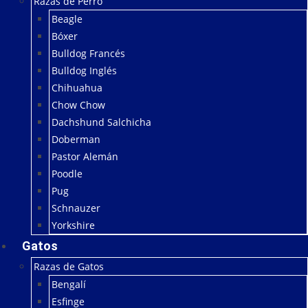
Razas de Perro
Beagle
Bóxer
Bulldog Francés
Bulldog Inglés
Chihuahua
Chow Chow
Dachshund Salchicha
Doberman
Pastor Alemán
Poodle
Pug
Schnauzer
Yorkshire
Gatos
Razas de Gatos
Bengalí
Esfinge