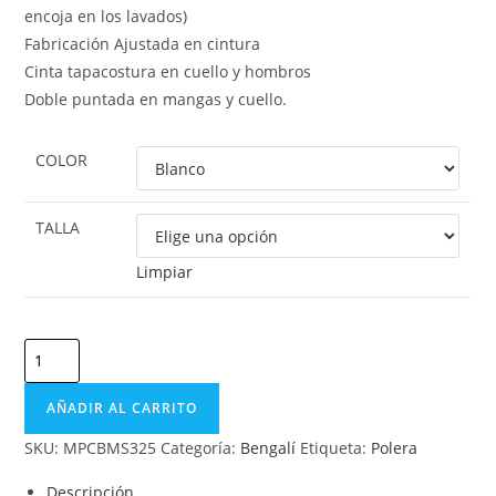
encoja en los lavados)
Fabricación Ajustada en cintura
Cinta tapacostura en cuello y hombros
Doble puntada en mangas y cuello.
COLOR
TALLA
Limpiar
Polera
Gatos
Bengalí
AÑADIR AL CARRITO
«Qué
SKU:
MPCBMS325
Categoría:
Bengalí
Etiqueta:
Polera
estás
mirando?»
Descripción