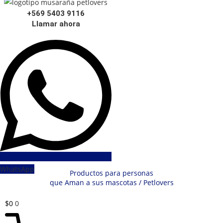
Ir
+569 5403 9116
al
Llamar ahora
contenido
WhatsApp
Productos para personas
que Aman a sus mascotas / Petlovers
$
0
0