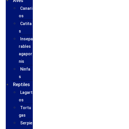
Aves
Canari
os
Catita
s
Insepa
rables
agapor
nis
Ninfa
s
Reptiles
Lagart
os
Tortu
gas
Serpie