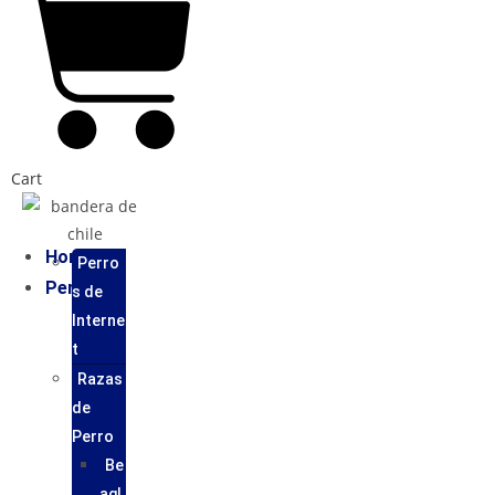
Cart
Home
Perro
Perros
s de
Interne
t
Razas
de
Perro
Be
agl