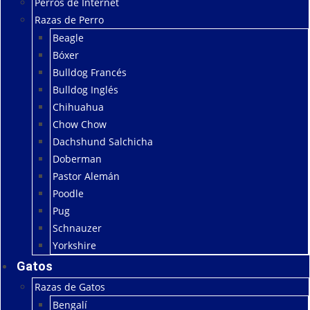
Perros de Internet
Razas de Perro
Beagle
Bóxer
Bulldog Francés
Bulldog Inglés
Chihuahua
Chow Chow
Dachshund Salchicha
Doberman
Pastor Alemán
Poodle
Pug
Schnauzer
Yorkshire
Gatos
Razas de Gatos
Bengalí