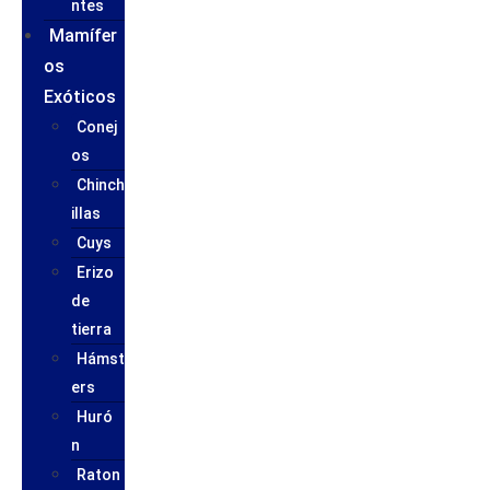
ntes
Mamífer
os
Exóticos
Conej
os
Chinch
illas
Cuys
Erizo
de
tierra
Hámst
ers
Huró
n
Raton