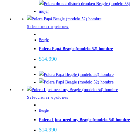
elegir
en
la
página
Este
Seleccionar opciones
de
producto
Beagle
producto
tiene
Polera Papá Beagle (modelo 52) hombre
múltiples
variantes.
$
14.990
Las
opciones
se
pueden
elegir
Este
Seleccionar opciones
en
producto
la
Beagle
tiene
página
Polera I just need my Beagle (modelo 54) hombre
múltiples
de
variantes.
$
14.990
producto
Las