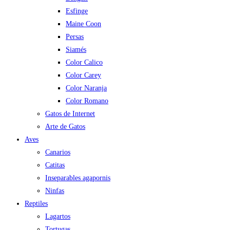
Esfinge
Maine Coon
Persas
Siamés
Color Calico
Color Carey
Color Naranja
Color Romano
Gatos de Internet
Arte de Gatos
Aves
Canarios
Catitas
Inseparables agapornis
Ninfas
Reptiles
Lagartos
Tortugas