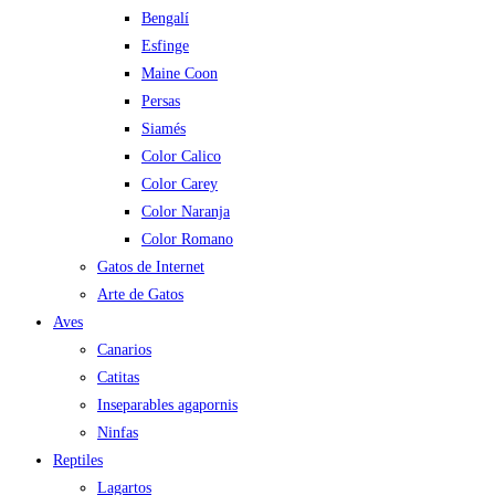
Bengalí
Esfinge
Maine Coon
Persas
Siamés
Color Calico
Color Carey
Color Naranja
Color Romano
Gatos de Internet
Arte de Gatos
Aves
Canarios
Catitas
Inseparables agapornis
Ninfas
Reptiles
Lagartos