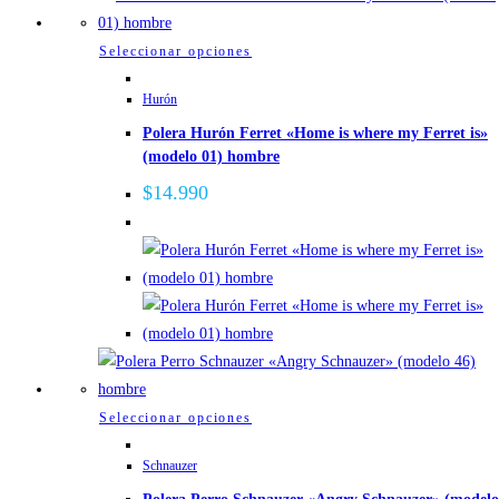
Este
Seleccionar opciones
producto
Hurón
tiene
Polera Hurón Ferret «Home is where my Ferret is»
múltiples
(modelo 01) hombre
variantes.
Las
$
14.990
opciones
se
pueden
elegir
en
la
página
de
Este
Seleccionar opciones
producto
producto
Schnauzer
tiene