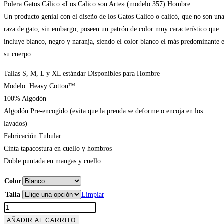
Polera Gatos Cálico «Los Calico son Arte» (modelo 357) Hombre
Un producto genial con el diseño de los Gatos Calico o calicó, que no son un
raza de gato, sin embargo, poseen un patrón de color muy característico que
incluye blanco, negro y naranja, siendo el color blanco el más predominante 
su cuerpo.
Tallas S, M, L y XL estándar Disponibles para Hombre
Modelo: Heavy Cotton™
100% Algodón
Algodón Pre-encogido (evita que la prenda se deforme o encoja en los
lavados)
Fabricación Tubular
Cinta tapacostura en cuello y hombros
Doble puntada en mangas y cuello.
Color
Talla
Limpiar
Polera
Gatos
AÑADIR AL CARRITO