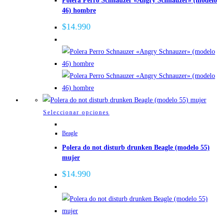
Polera Perro Schnauzer «Angry Schnauzer» (modelo
múltiples
46) hombre
variantes.
Las
$
14.990
opciones
se
pueden
elegir
en
la
página
Este
Seleccionar opciones
de
producto
Beagle
producto
tiene
Polera do not disturb drunken Beagle (modelo 55)
múltiples
mujer
variantes.
Las
$
14.990
opciones
se
pueden