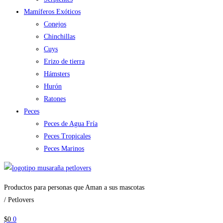
Mamíferos Exóticos
Conejos
Chinchillas
Cuys
Erizo de tierra
Hámsters
Hurón
Ratones
Peces
Peces de Agua Fría
Peces Tropicales
Peces Marinos
Productos para personas que Aman a sus mascotas
/ Petlovers
$
0
0