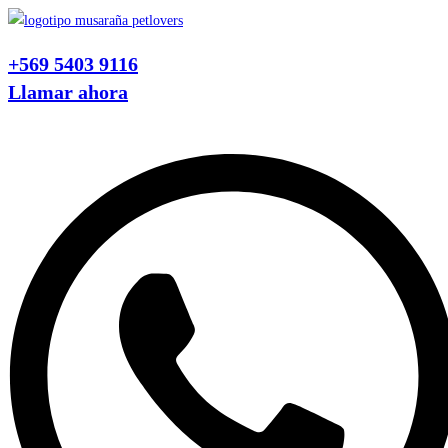
Ir
al
+569 5403 9116
contenido
Llamar ahora