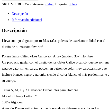
Cálico
SKU:
MPCBHS357
Categoría:
Calico
Etiqueta:
Polera
«Los
Descripción
Calico
Información adicional
son
Arte»
Descripción
(modelo
357)
Lleva contigo el gusto por tu Musaraña, poleras de excelente calidad con el
Hombre
diseño de tu mascota favorita!
cantidad
Polera Gatos Cálico «Los Calico son Arte» (modelo 357) Hombre
Un producto genial con el diseño de los Gatos Calico o calicó, que no son un
raza de gato, sin embargo, poseen un patrón de color muy característico que
incluye blanco, negro y naranja, siendo el color blanco el más predominante 
su cuerpo.
Tallas S, M, L y XL estándar Disponibles para Hombre
Modelo: Heavy Cotton™
100% Algodón
Algodón Pre-encogido (evita que la prenda se deforme o encoja en los