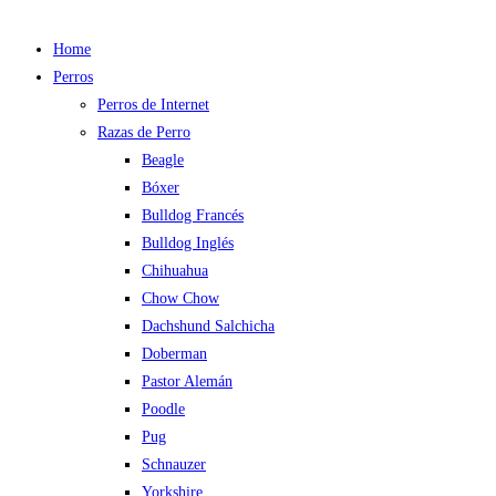
Home
Perros
Perros de Internet
Razas de Perro
Beagle
Bóxer
Bulldog Francés
Bulldog Inglés
Chihuahua
Chow Chow
Dachshund Salchicha
Doberman
Pastor Alemán
Poodle
Pug
Schnauzer
Yorkshire