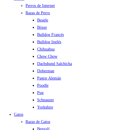
Perros de Internet
Razas de Perro
Beagle
Bóxer
Bulldog Francés
Bulldog Inglés
Chihuahua
Chow Chow
Dachshund Salchicha
Doberman
Pastor Alemán
Poodle
Pug
Schnauzer
Yorkshire
Gatos
Razas de Gatos
Bengalí