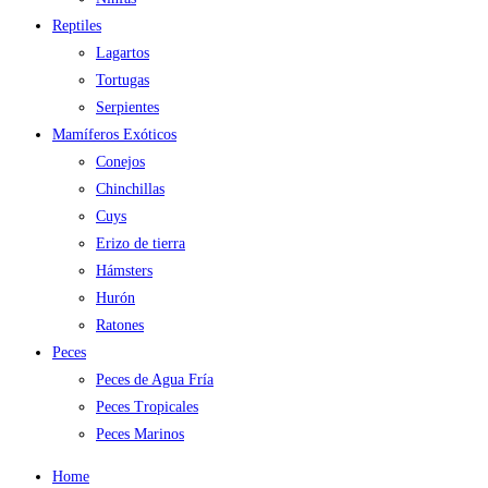
Reptiles
Lagartos
Tortugas
Serpientes
Mamíferos Exóticos
Conejos
Chinchillas
Cuys
Erizo de tierra
Hámsters
Hurón
Ratones
Peces
Peces de Agua Fría
Peces Tropicales
Peces Marinos
Home