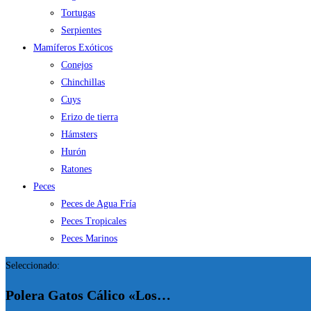
Tortugas
Serpientes
Mamíferos Exóticos
Conejos
Chinchillas
Cuys
Erizo de tierra
Hámsters
Hurón
Ratones
Peces
Peces de Agua Fría
Peces Tropicales
Peces Marinos
Seleccionado:
Polera Gatos Cálico «Los…