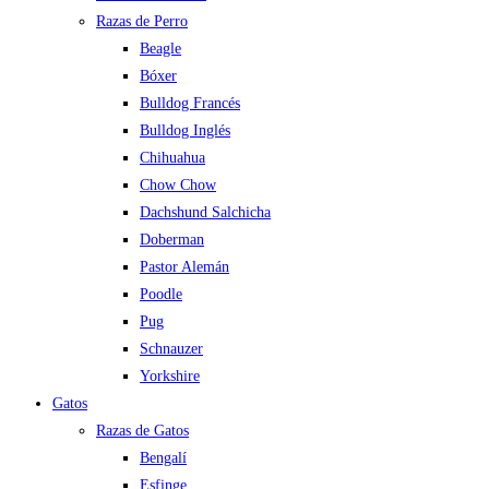
Razas de Perro
Beagle
Bóxer
Bulldog Francés
Bulldog Inglés
Chihuahua
Chow Chow
Dachshund Salchicha
Doberman
Pastor Alemán
Poodle
Pug
Schnauzer
Yorkshire
Gatos
Razas de Gatos
Bengalí
Esfinge