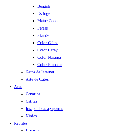
Bengalí
Esfinge
Maine Coon
Persas
Siamés
Color Calico
Color Carey
Color Naranja
Color Romano
Gatos de Internet
Arte de Gatos
Aves
Canarios
Catitas
Inseparables agapornis
Ninfas
Reptiles
Lagartos