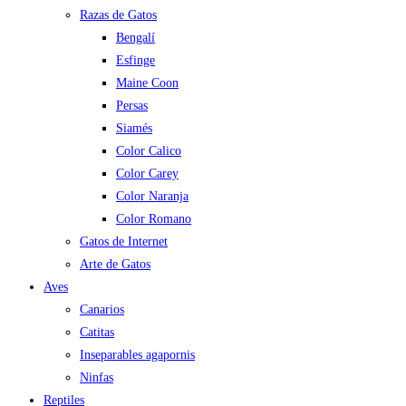
Razas de Gatos
Bengalí
Esfinge
Maine Coon
Persas
Siamés
Color Calico
Color Carey
Color Naranja
Color Romano
Gatos de Internet
Arte de Gatos
Aves
Canarios
Catitas
Inseparables agapornis
Ninfas
Reptiles