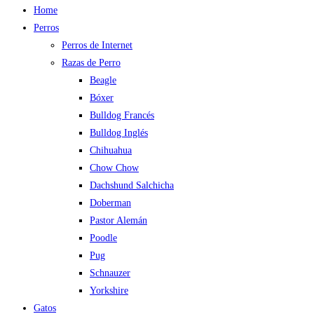
Home
Perros
Perros de Internet
Razas de Perro
Beagle
Bóxer
Bulldog Francés
Bulldog Inglés
Chihuahua
Chow Chow
Dachshund Salchicha
Doberman
Pastor Alemán
Poodle
Pug
Schnauzer
Yorkshire
Gatos