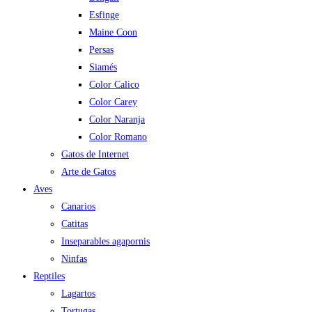
Esfinge
Maine Coon
Persas
Siamés
Color Calico
Color Carey
Color Naranja
Color Romano
Gatos de Internet
Arte de Gatos
Aves
Canarios
Catitas
Inseparables agapornis
Ninfas
Reptiles
Lagartos
Tortugas