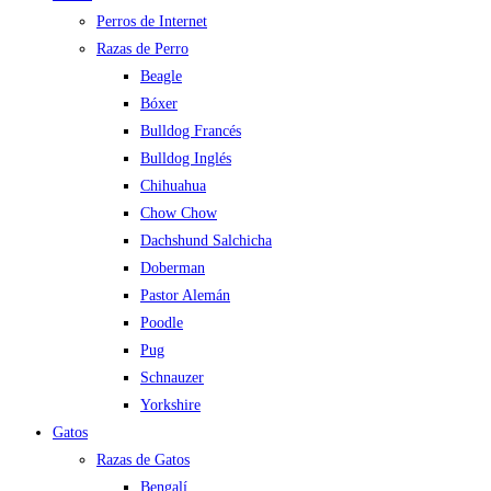
Perros de Internet
Razas de Perro
Beagle
Bóxer
Bulldog Francés
Bulldog Inglés
Chihuahua
Chow Chow
Dachshund Salchicha
Doberman
Pastor Alemán
Poodle
Pug
Schnauzer
Yorkshire
Gatos
Razas de Gatos
Bengalí