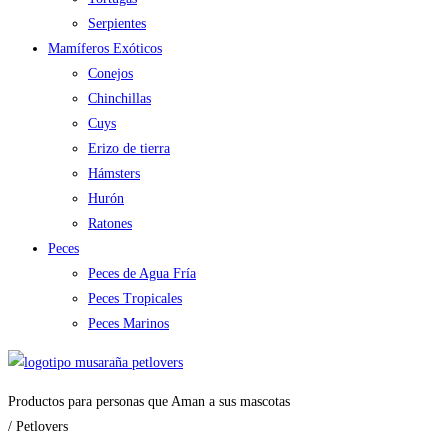
Serpientes
Mamíferos Exóticos
Conejos
Chinchillas
Cuys
Erizo de tierra
Hámsters
Hurón
Ratones
Peces
Peces de Agua Fría
Peces Tropicales
Peces Marinos
Productos para personas que Aman a sus mascotas
/ Petlovers