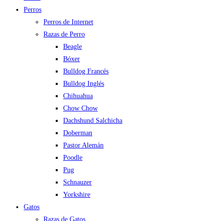
Perros
Perros de Internet
Razas de Perro
Beagle
Bóxer
Bulldog Francés
Bulldog Inglés
Chihuahua
Chow Chow
Dachshund Salchicha
Doberman
Pastor Alemán
Poodle
Pug
Schnauzer
Yorkshire
Gatos
Razas de Gatos