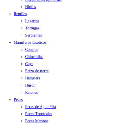
Ninfas
Reptiles
Lagartos
Tortugas
Serpientes
Mamíferos Exóticos
Conejos
Chinchillas
Cuys
Erizo de tierra
Hámsters
Hurón
Ratones
Peces
Peces de Agua Fría
Peces Tropicales
Peces Marinos