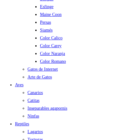
Esfinge
Maine Coon
Persas
Siamés
Color Calico
Color Carey
Color Naranja
Color Romano
Gatos de Internet
Arte de Gatos
Aves
Canarios
Catitas
Inseparables agapornis
Ninfas
Reptiles
Lagartos
Tortugas