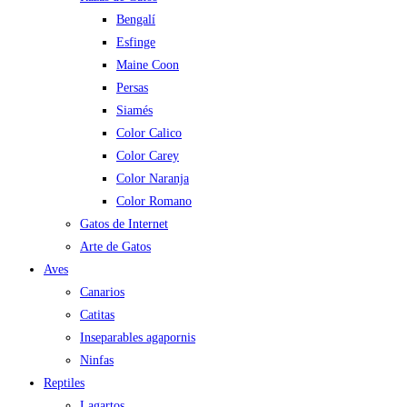
Bengalí
Esfinge
Maine Coon
Persas
Siamés
Color Calico
Color Carey
Color Naranja
Color Romano
Gatos de Internet
Arte de Gatos
Aves
Canarios
Catitas
Inseparables agapornis
Ninfas
Reptiles
Lagartos