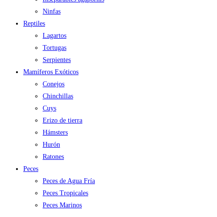
Ninfas
Reptiles
Lagartos
Tortugas
Serpientes
Mamíferos Exóticos
Conejos
Chinchillas
Cuys
Erizo de tierra
Hámsters
Hurón
Ratones
Peces
Peces de Agua Fría
Peces Tropicales
Peces Marinos