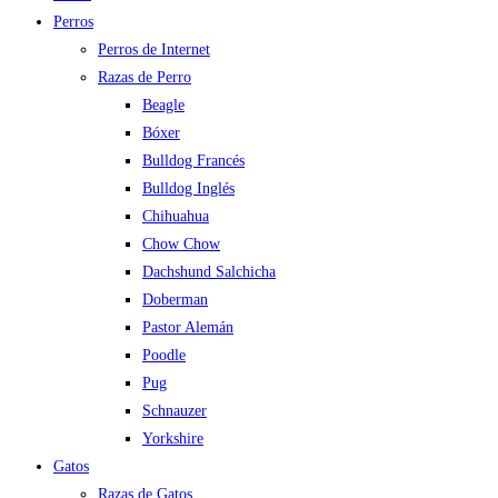
Perros
Perros de Internet
Razas de Perro
Beagle
Bóxer
Bulldog Francés
Bulldog Inglés
Chihuahua
Chow Chow
Dachshund Salchicha
Doberman
Pastor Alemán
Poodle
Pug
Schnauzer
Yorkshire
Gatos
Razas de Gatos