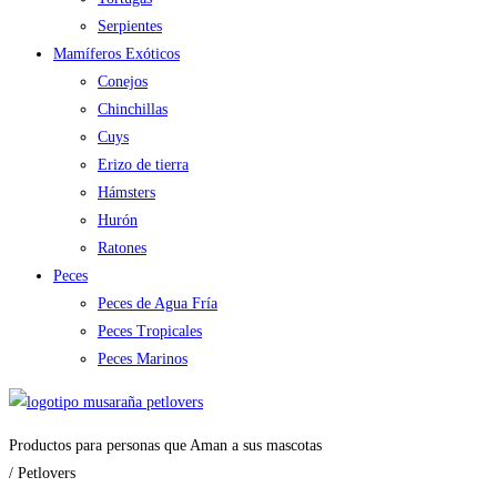
Serpientes
Mamíferos Exóticos
Conejos
Chinchillas
Cuys
Erizo de tierra
Hámsters
Hurón
Ratones
Peces
Peces de Agua Fría
Peces Tropicales
Peces Marinos
Productos para personas que Aman a sus mascotas
/ Petlovers