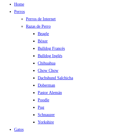
Home
Perros
Perros de Internet
Razas de Perro
Beagle
Bóxer
Bulldog Francés
Bulldog Inglés
Chihuahua
Chow Chow
Dachshund Salchicha
Doberman
Pastor Alemán
Poodle
Pug
Schnauzer
Yorkshire
Gatos