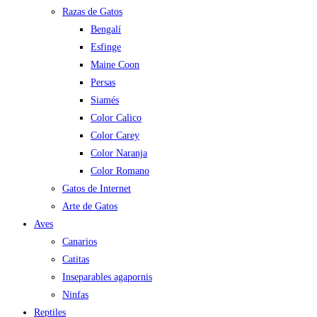
Razas de Gatos
Bengalí
Esfinge
Maine Coon
Persas
Siamés
Color Calico
Color Carey
Color Naranja
Color Romano
Gatos de Internet
Arte de Gatos
Aves
Canarios
Catitas
Inseparables agapornis
Ninfas
Reptiles