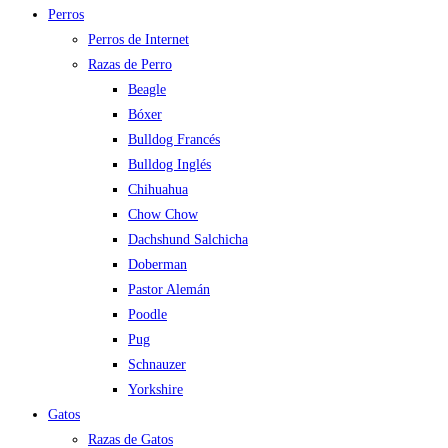
Perros
Perros de Internet
Razas de Perro
Beagle
Bóxer
Bulldog Francés
Bulldog Inglés
Chihuahua
Chow Chow
Dachshund Salchicha
Doberman
Pastor Alemán
Poodle
Pug
Schnauzer
Yorkshire
Gatos
Razas de Gatos