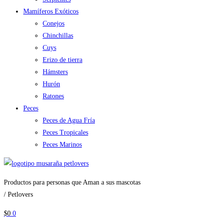
Mamíferos Exóticos
Conejos
Chinchillas
Cuys
Erizo de tierra
Hámsters
Hurón
Ratones
Peces
Peces de Agua Fría
Peces Tropicales
Peces Marinos
Productos para personas que Aman a sus mascotas
/ Petlovers
$
0
0