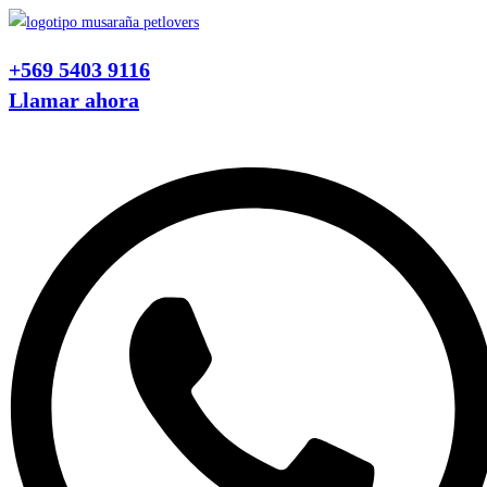
Ir
al
+569 5403 9116
contenido
Llamar ahora