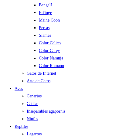
Bengalí
Esfinge
Maine Coon
Persas
Siamés
Color Calico
Color Carey
Color Naranja
Color Romano
Gatos de Internet
Arte de Gatos
Aves
Canarios
Catitas
Inseparables agapornis
Ninfas
Reptiles
Lagartos