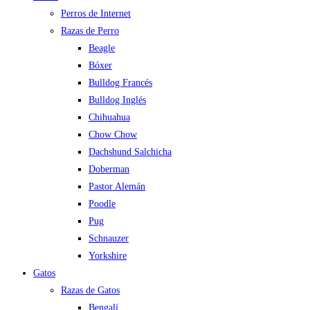
Perros de Internet
Razas de Perro
Beagle
Bóxer
Bulldog Francés
Bulldog Inglés
Chihuahua
Chow Chow
Dachshund Salchicha
Doberman
Pastor Alemán
Poodle
Pug
Schnauzer
Yorkshire
Gatos
Razas de Gatos
Bengalí