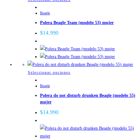
producto
Beagle
tiene
Polera Beagle Team (modelo 53) mujer
múltiples
variantes.
$
14.990
Las
opciones
se
pueden
elegir
Este
Seleccionar opciones
en
producto
la
Beagle
tiene
página
Polera do not disturb drunken Beagle (modelo 55)
múltiples
de
mujer
variantes.
producto
Las
$
14.990
opciones
se
pueden