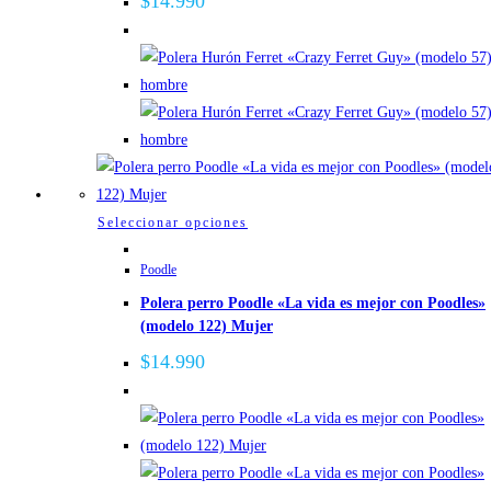
$
14.990
opciones
se
pueden
elegir
en
la
página
de
Este
Seleccionar opciones
producto
producto
Poodle
tiene
Polera perro Poodle «La vida es mejor con Poodles»
múltiples
(modelo 122) Mujer
variantes.
Las
$
14.990
opciones
se
pueden
elegir