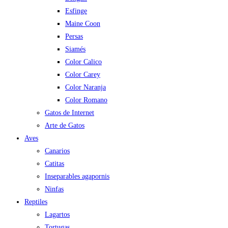
Esfinge
Maine Coon
Persas
Siamés
Color Calico
Color Carey
Color Naranja
Color Romano
Gatos de Internet
Arte de Gatos
Aves
Canarios
Catitas
Inseparables agapornis
Ninfas
Reptiles
Lagartos
Tortugas