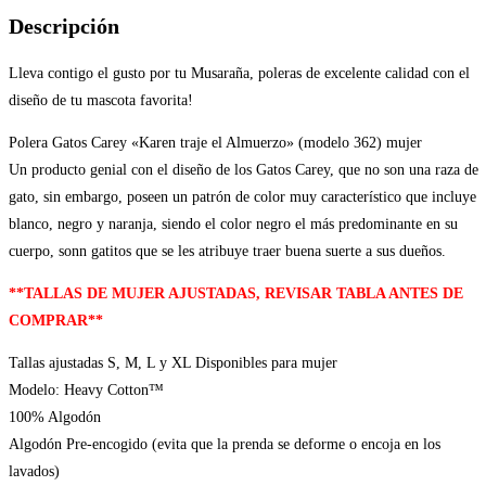
Almuerzo»
Descripción
(modelo
362)
Lleva contigo el gusto por tu Musaraña, poleras de excelente calidad con el
mujer
diseño de tu mascota favorita!
cantidad
Polera Gatos Carey «Karen traje el Almuerzo» (modelo 362) mujer
Un producto genial con el diseño de los Gatos Carey, que no son una raza de
gato, sin embargo, poseen un patrón de color muy característico que incluye
blanco, negro y naranja, siendo el color negro el más predominante en su
cuerpo, sonn gatitos que se les atribuye traer buena suerte a sus dueños.
**TALLAS DE MUJER AJUSTADAS, REVISAR TABLA ANTES DE
COMPRAR**
Tallas ajustadas S, M, L y XL Disponibles para mujer
Modelo: Heavy Cotton™
100% Algodón
Algodón Pre-encogido (evita que la prenda se deforme o encoja en los
lavados)