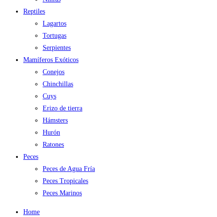
Reptiles
Lagartos
Tortugas
Serpientes
Mamíferos Exóticos
Conejos
Chinchillas
Cuys
Erizo de tierra
Hámsters
Hurón
Ratones
Peces
Peces de Agua Fría
Peces Tropicales
Peces Marinos
Home