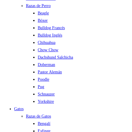
Razas de Perro
Beagle
Bóxer
Bulldog Francés
Bulldog Inglés
Chihuahua
Chow Chow
Dachshund Salchicha
Doberman
Pastor Alemán
Poodle
Pug
Schnauzer
Yorkshire
Gatos
Razas de Gatos
Bengalí
Esfinge