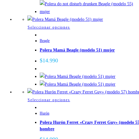
elegir
en
la
página
Este
Seleccionar opciones
de
producto
Beagle
producto
tiene
Polera Mamá Beagle (modelo 51) mujer
múltiples
variantes.
$
14.990
Las
opciones
se
pueden
elegir
Este
Seleccionar opciones
en
producto
la
Hurón
tiene
página
Polera Hurón Ferret «Crazy Ferret Guy» (modelo 5
múltiples
de
hombre
variantes.
producto
Las