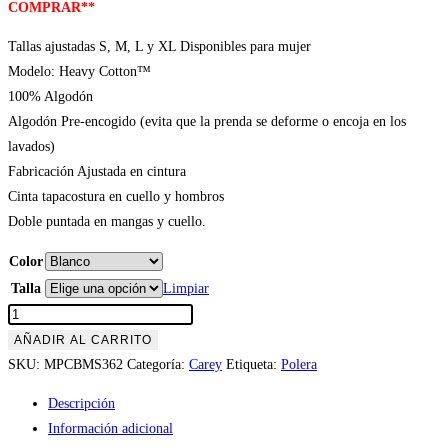
COMPRAR**
Tallas ajustadas S, M, L y XL Disponibles para mujer
Modelo: Heavy Cotton™
100% Algodón
Algodón Pre-encogido (evita que la prenda se deforme o encoja en los
lavados)
Fabricación Ajustada en cintura
Cinta tapacostura en cuello y hombros
Doble puntada en mangas y cuello.
Color
Talla
Limpiar
Polera
Gatos
AÑADIR AL CARRITO
Carey
SKU:
MPCBMS362
Categoría:
Carey
Etiqueta:
Polera
«Karen
Descripción
traje
Información adicional
el