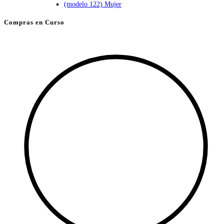
en
la
Compras en Curso
página
de
producto