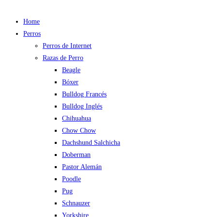
Home
Perros
Perros de Internet
Razas de Perro
Beagle
Bóxer
Bulldog Francés
Bulldog Inglés
Chihuahua
Chow Chow
Dachshund Salchicha
Doberman
Pastor Alemán
Poodle
Pug
Schnauzer
Yorkshire