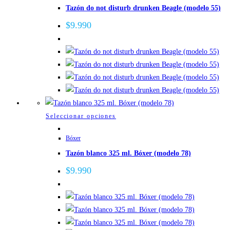
producto
Tazón do not disturb drunken Beagle (modelo 55)
múltiples
variantes.
$
9.990
Las
opciones
se
pueden
elegir
en
la
Este
Seleccionar opciones
página
producto
de
Bóxer
tiene
producto
Tazón blanco 325 ml. Bóxer (modelo 78)
múltiples
variantes.
$
9.990
Las
opciones
se
pueden