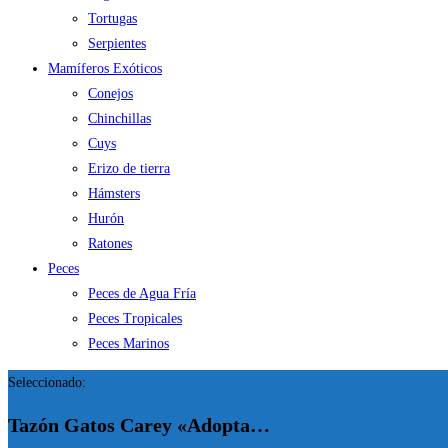
Tortugas
Serpientes
Mamíferos Exóticos
Conejos
Chinchillas
Cuys
Erizo de tierra
Hámsters
Hurón
Ratones
Peces
Peces de Agua Fría
Peces Tropicales
Peces Marinos
Seleccionado:
Tazón Gatos Carey «Adopta…