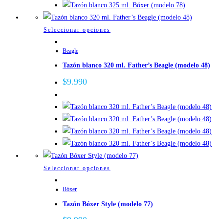
elegir
en
la
Este
Seleccionar opciones
página
producto
de
Beagle
tiene
producto
Tazón blanco 320 ml. Father’s Beagle (modelo 48)
múltiples
variantes.
$
9.990
Las
opciones
se
pueden
elegir
en
la
Este
Seleccionar opciones
página
producto
de
Bóxer
tiene
producto
Tazón Bóxer Style (modelo 77)
múltiples
variantes.