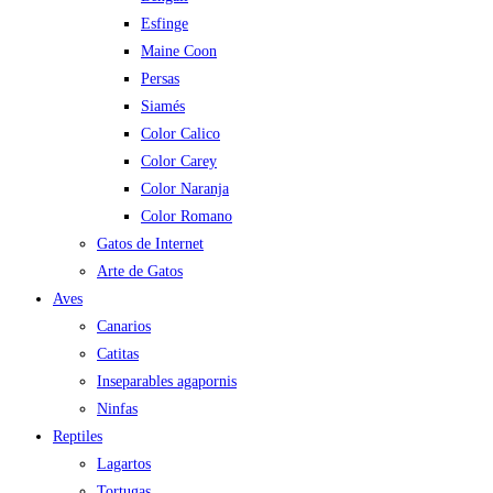
Esfinge
Maine Coon
Persas
Siamés
Color Calico
Color Carey
Color Naranja
Color Romano
Gatos de Internet
Arte de Gatos
Aves
Canarios
Catitas
Inseparables agapornis
Ninfas
Reptiles
Lagartos
Tortugas