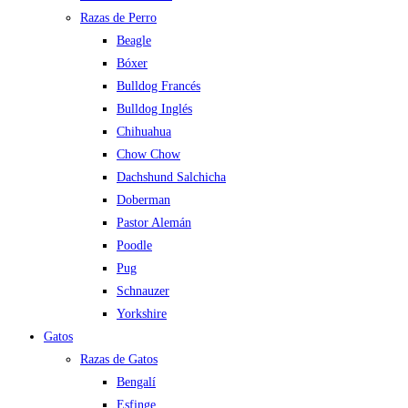
Razas de Perro
Beagle
Bóxer
Bulldog Francés
Bulldog Inglés
Chihuahua
Chow Chow
Dachshund Salchicha
Doberman
Pastor Alemán
Poodle
Pug
Schnauzer
Yorkshire
Gatos
Razas de Gatos
Bengalí
Esfinge