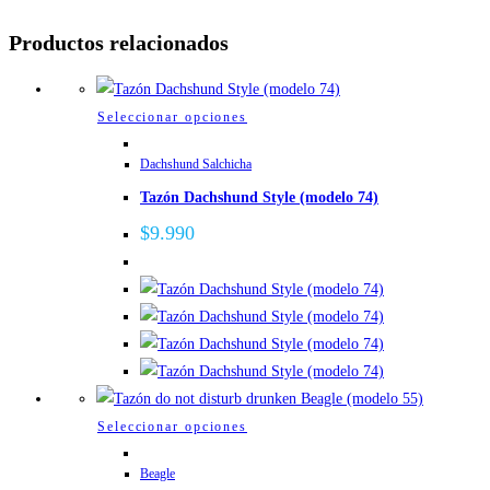
Productos relacionados
Este
Seleccionar opciones
producto
Dachshund Salchicha
tiene
Tazón Dachshund Style (modelo 74)
múltiples
variantes.
$
9.990
Las
opciones
se
pueden
elegir
en
la
Este
Seleccionar opciones
página
producto
de
Beagle
tiene