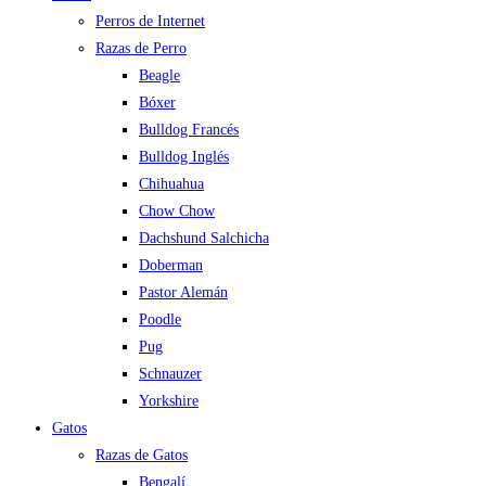
Perros de Internet
Razas de Perro
Beagle
Bóxer
Bulldog Francés
Bulldog Inglés
Chihuahua
Chow Chow
Dachshund Salchicha
Doberman
Pastor Alemán
Poodle
Pug
Schnauzer
Yorkshire
Gatos
Razas de Gatos
Bengalí