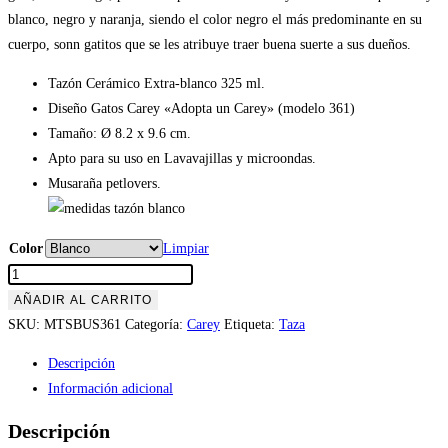
blanco, negro y naranja, siendo el color negro el más predominante en su
cuerpo, sonn gatitos que se les atribuye traer buena suerte a sus dueños.
Tazón Cerámico Extra-blanco 325 ml.
Diseño Gatos Carey «Adopta un Carey» (modelo 361)
Tamaño: Ø 8.2 x 9.6 cm.
Apto para su uso en Lavavajillas y microondas.
Musaraña petlovers.
Color
Limpiar
Tazón
Gatos
AÑADIR AL CARRITO
Carey
SKU:
MTSBUS361
Categoría:
Carey
Etiqueta:
Taza
«Adopta
Descripción
un
Información adicional
Carey»
(modelo
Descripción