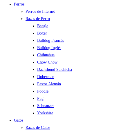
Perros
Perros de Internet
Razas de Perro
Beagle
Bóxer
Bulldog Francés
Bulldog Inglés
Chihuahua
Chow Chow
Dachshund Salchicha
Doberman
Pastor Alemán
Poodle
Pug
Schnauzer
Yorkshire
Gatos
Razas de Gatos