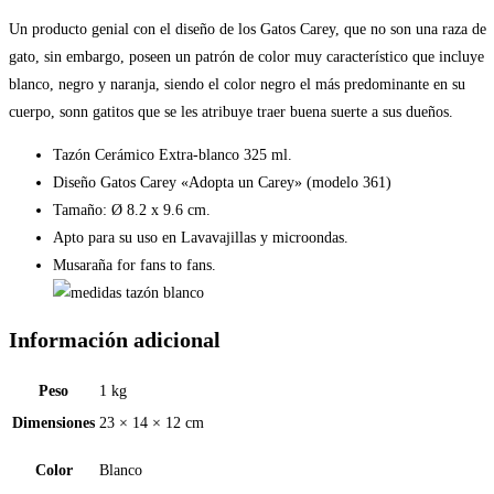
361)
cantidad
Un producto genial con el diseño de los Gatos Carey, que no son una raza de
gato, sin embargo, poseen un patrón de color muy característico que incluye
blanco, negro y naranja, siendo el color negro el más predominante en su
cuerpo, sonn gatitos que se les atribuye traer buena suerte a sus dueños.
Tazón Cerámico Extra-blanco 325 ml.
Diseño Gatos Carey «Adopta un Carey» (modelo 361)
Tamaño: Ø 8.2 x 9.6 cm.
Apto para su uso en Lavavajillas y microondas.
Musaraña for fans to fans.
Información adicional
Peso
1 kg
Dimensiones
23 × 14 × 12 cm
Color
Blanco