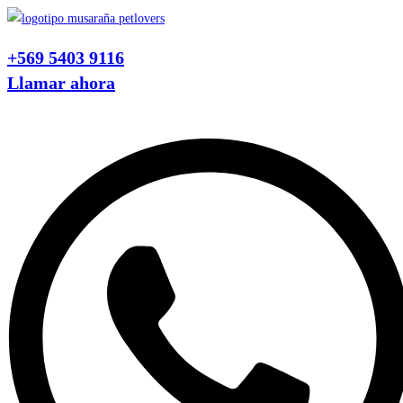
Ir
al
+569 5403 9116
contenido
Llamar ahora