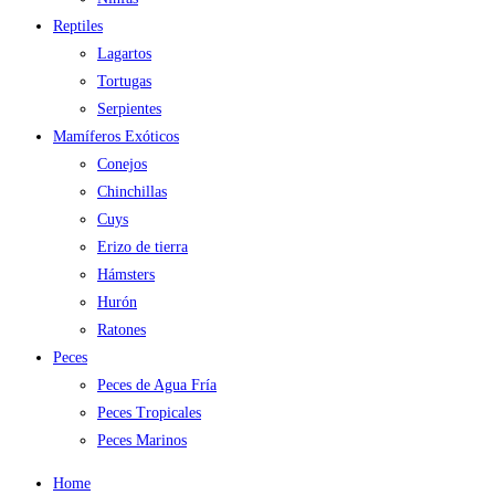
Reptiles
Lagartos
Tortugas
Serpientes
Mamíferos Exóticos
Conejos
Chinchillas
Cuys
Erizo de tierra
Hámsters
Hurón
Ratones
Peces
Peces de Agua Fría
Peces Tropicales
Peces Marinos
Home