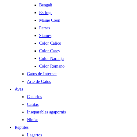
Bengalí
Esfinge
Maine Coon
Persas
Siamés
Color Calico
Color Carey
Color Naranja
Color Romano
Gatos de Internet
Arte de Gatos
Aves
Canarios
Catitas
Inseparables agapornis
Ninfas
Reptiles
Lagartos