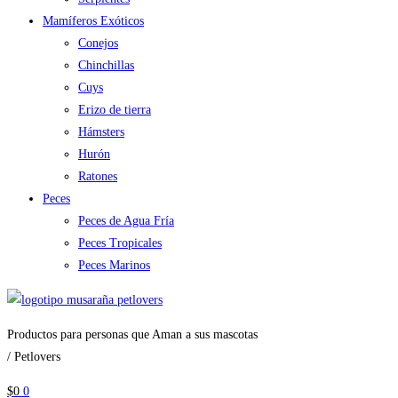
Mamíferos Exóticos
Conejos
Chinchillas
Cuys
Erizo de tierra
Hámsters
Hurón
Ratones
Peces
Peces de Agua Fría
Peces Tropicales
Peces Marinos
Productos para personas que Aman a sus mascotas
/ Petlovers
$
0
0