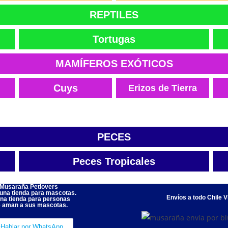
REPTILES
Tortugas
MAMÍFEROS EXÓTICOS
Cuys
Erizos de Tierra
PECES
Peces Tropicales
Musaraña Petlovers
una tienda para mascotas.
Envíos a todo Chile V
na tienda para personas
 aman a sus mascotas.
Hablar por WhatsApp