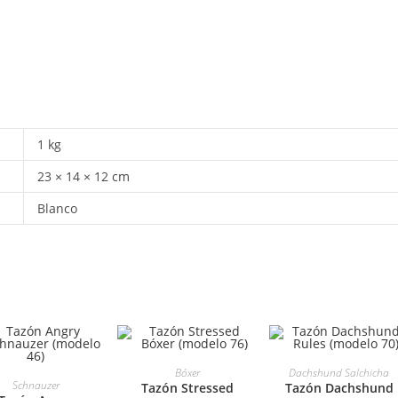
1 kg
23 × 14 × 12 cm
Blanco
SELECCIONAR
SELECCIONAR
Bóxer
Dachshund Salchicha
ELECCIONAR
Schnauzer
Tazón Stressed
Tazón Dachshund