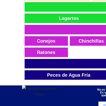
Lagartos
Conejos
Chinchillas
Ratones
Peces de Agua Fría
No es 
Es u
que