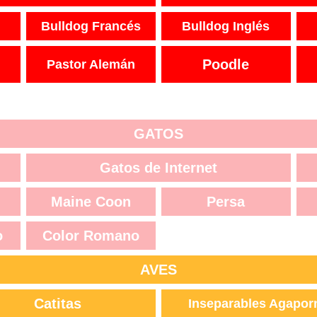
Bulldog Francés
Bulldog Inglés
Poodle
Pastor Alemán
GATOS
Gatos de Internet
Maine Coon
Persa
o
Color Romano
AVES
Catitas
Inseparables Agapor