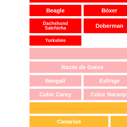
Beagle
Bóxer
Dachshund
Doberman
Salchicha
Yorkshire
Razas de Gatos
Bengalí
Esfinge
Color Carey
Color Naranj
Canarios