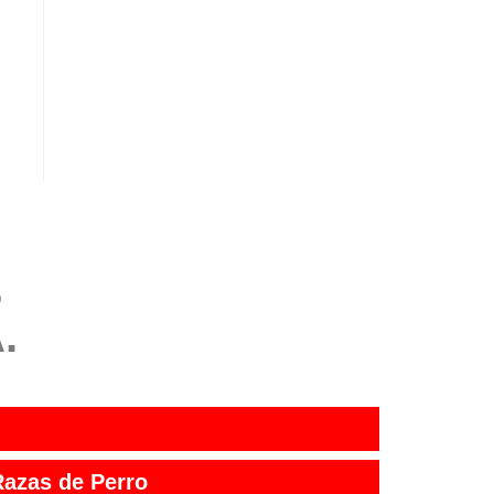
S
.
Razas de Perro