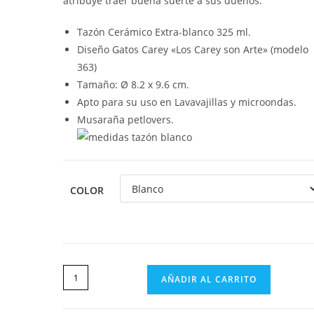
atribuye traer buena suerte a sus dueños.
Tazón Cerámico Extra-blanco 325 ml.
Diseño Gatos Carey «Los Carey son Arte» (modelo
363)
Tamaño: Ø 8.2 x 9.6 cm.
Apto para su uso en Lavavajillas y microondas.
Musaraña petlovers.
COLOR
AÑADIR AL CARRITO