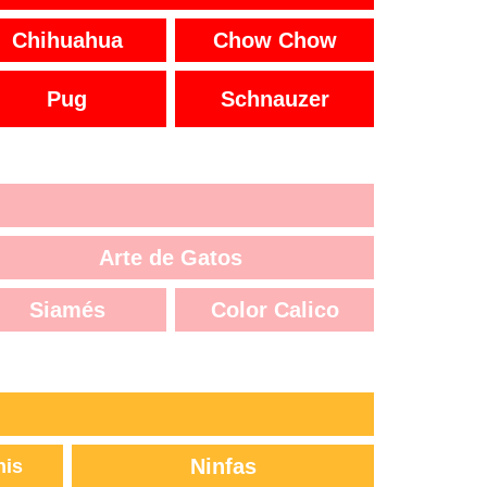
Chihuahua
Chow Chow
Pug
Schnauzer
Arte de Gatos
Siamés
Color Calico
Ninfas
nis