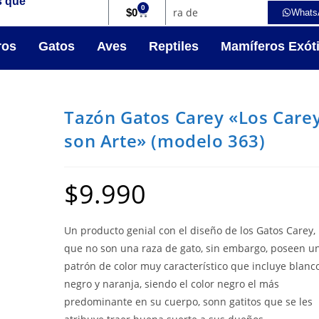
s que
0
$
0
Whats
ros
Gatos
Aves
Reptiles
Mamíferos Exót
Tazón Gatos Carey «Los Care
son Arte» (modelo 363)
$
9.990
Un producto genial con el diseño de los Gatos Carey,
que no son una raza de gato, sin embargo, poseen u
patrón de color muy característico que incluye blanco
negro y naranja, siendo el color negro el más
predominante en su cuerpo, sonn gatitos que se les