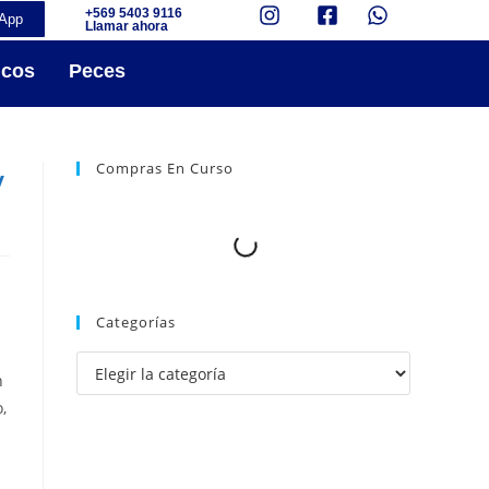
+569 5403 9116
App
Llamar ahora
icos
Peces
Compras En Curso
y
Categorías
n
,