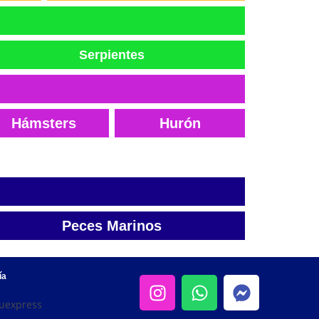
Serpientes
Hámsters
Hurón
Peces Marinos
ía