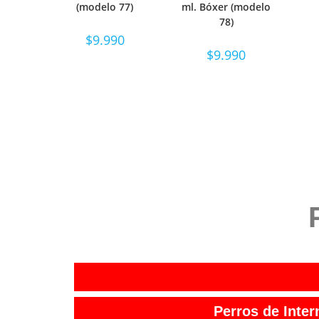
OPCIONES
OPCIONES
(modelo 77)
ml. Bóxer (modelo
78)
$
9.990
$
9.990
Perros de Inter