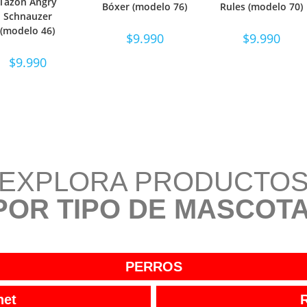
Tazón Angry
OPCIONES
OPCIONES
Bóxer (modelo 76)
Rules (modelo 70)
OPCIONES
Schnauzer
(modelo 46)
$
9.990
$
9.990
$
9.990
EXPLORA PRODUCTO
POR TIPO DE MASCOTA
PERROS
net