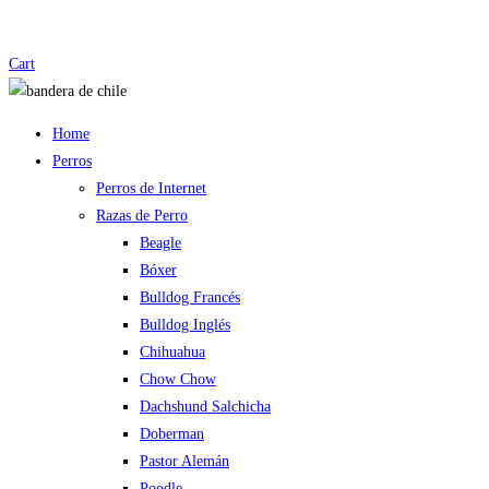
Cart
Home
Perros
Perros de Internet
Razas de Perro
Beagle
Bóxer
Bulldog Francés
Bulldog Inglés
Chihuahua
Chow Chow
Dachshund Salchicha
Doberman
Pastor Alemán
Poodle